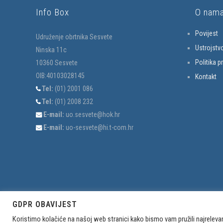
Info Box
O nam
Povijest
Udruženje obrtnika Sesvete
Ustrojstv
Ninska 11c
Politika p
10360 Sesvete
OIB:40103028145
Kontakt
Tel:
(01) 2001 086
Tel:
(01) 2008 232
E-mail:
uo.sesvete@hok.hr
E-mail:
uo-sesvete@hi.t-com.hr
GDPR OBAVIJEST
Koristimo kolačiće na našoj web stranici kako bismo vam pružili najreleva