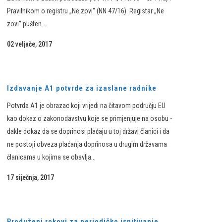
Pravilnikom o registru „Ne zovi“ (NN 47/16). Registar „Ne
zovi“ pušten...
02 veljače, 2017
Izdavanje A1 potvrde za izaslane radnike
Potvrda A1 je obrazac koji vrijedi na čitavom području EU
kao dokaz o zakonodavstvu koje se primjenjuje na osobu -
dakle dokaz da se doprinosi plaćaju u toj državi članici i da
ne postoji obveza plaćanja doprinosa u drugim državama
članicama u kojima se obavlja...
17 siječnja, 2017
Produženi rokovi za periodičko ispitivanje