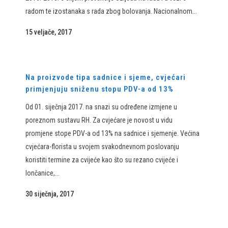
radom te izostanaka s rada zbog bolovanja. Nacionalnom...
15 veljače, 2017
Na proizvode tipa sadnice i sjeme, cvjećari
primjenjuju sniženu stopu PDV-a od 13%
Od 01. siječnja 2017. na snazi su određene izmjene u
poreznom sustavu RH. Za cvjećare je novost u vidu
promjene stope PDV-a od 13% na sadnice i sjemenje. Većina
cvjećara-florista u svojem svakodnevnom poslovanju
koristiti termine za cvijeće kao što su rezano cvijeće i
lončanice,...
30 siječnja, 2017