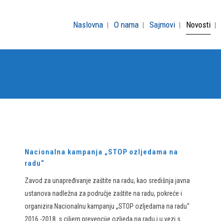
Naslovna
O nama
Sajmovi
Novosti
Nacionalna kampanja „STOP ozljedama na
radu“
Zavod za unapređivanje zaštite na radu, kao središnja javna
ustanova nadležna za područje zaštite na radu, pokreće i
organizira Nacionalnu kampanju „STOP ozljedama na radu“
2016.-2018. s ciljem prevencije ozljeda na radu i u vezi s