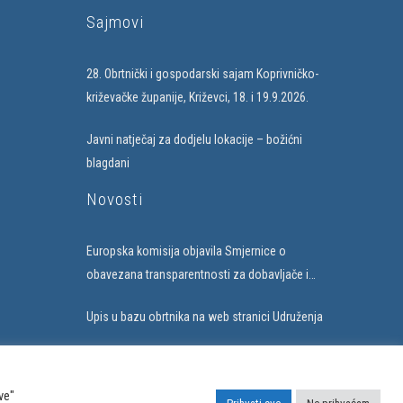
Sajmovi
28. Obrtnički i gospodarski sajam Koprivničko-
križevačke županije, Križevci, 18. i 19.9.2026.
Javni natječaj za dodjelu lokacije – božićni
blagdani
Novosti
Europska komisija objavila Smjernice o
obavezana transparentnosti za dobavljače i
subjekte koji uvode umjetnu inteligenciju
Upis u bazu obrtnika na web stranici Udruženja
ve"