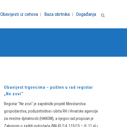
Obavijesti iz cehova
Baza obrtnika
Događanja
Obavijest trgovcima – pušten u rad registar
„Ne zovi“
Registar "Ne zovi" je zajednički projekt Ministarstva
gospodarstva, poduzetništva i obrta RH i Hrvatske agencije
za mrežne djelatnosti (HAKOM), a njegov rad propisan je
Zakonom o zaštiti potrošača (NN 41/14, 110/15 – čl. 11.a) i