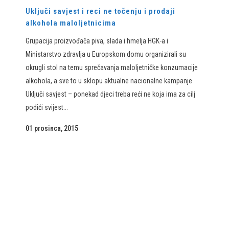
Uključi savjest i reci ne točenju i prodaji
alkohola maloljetnicima
Grupacija proizvođača piva, slada i hmelja HGK-a i
Ministarstvo zdravlja u Europskom domu organizirali su
okrugli stol na temu sprečavanja maloljetničke konzumacije
alkohola, a sve to u sklopu aktualne nacionalne kampanje
Uključi savjest – ponekad djeci treba reći ne koja ima za cilj
podići svijest...
01 prosinca, 2015