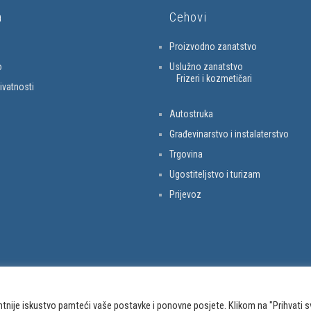
a
Cehovi
Proizvodno zanatstvo
o
Uslužno zanatstvo
Frizeri i kozmetičari
rivatnosti
Autostruka
Građevinarstvo i instalaterstvo
Trgovina
Ugostiteljstvo i turizam
Prijevoz
ntnije iskustvo pamteći vaše postavke i ponovne posjete. Klikom na "Prihvati s