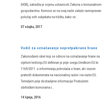
(HOK), zatražila je ocjenu ustavnosti Zakona o komunalnom
gospodarstvu. Komora se na ovaj način zalaže ravnopravan
položaj svih subjekata na tržištu, kako se...
07 ožujka, 2017
Vodič za označavanje nepretpakirane hrane
Zakonodavni okvir koji se odnosi na označavanje hrane na
cijelom teritoriju EU definiran je prije svega Uredbom EU br.
1169/2011. o informiranju potrošača o hrani, ali i nizom
pratećih dokumenata na nacionalnoj razini i na razini EU.
Temeljem prije dostavljene informacije Područnim
obrtničkim komorama i...
14 lipnja, 2016