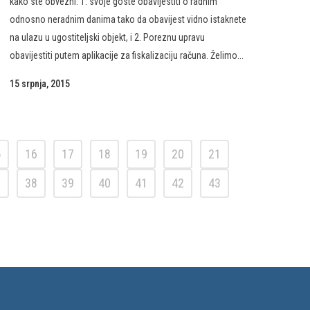
kako ste obvezni: 1. svoje goste obavijestiti o radnim
odnosno neradnim danima tako da obavijest vidno istaknete
na ulazu u ugostiteljski objekt, i 2. Poreznu upravu
obavijestiti putem aplikacije za fiskalizaciju računa. Želimo...
15 srpnja, 2015
5
16
17
18
19
20
21
7
38
39
40
41
42
43