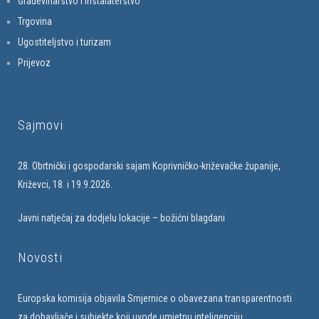
Građevinarstvo i instalaterstvo
Trgovina
Ugostiteljstvo i turizam
Prijevoz
Sajmovi
28. Obrtnički i gospodarski sajam Koprivničko-križevačke županije,
Križevci, 18. i 19.9.2026.
Javni natječaj za dodjelu lokacije – božićni blagdani
Novosti
Europska komisija objavila Smjernice o obavezana transparentnosti
za dobavljače i subjekte koji uvode umjetnu inteligenciju