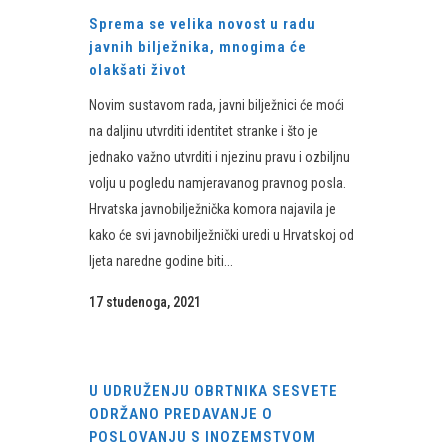
Sprema se velika novost u radu
javnih bilježnika, mnogima će
olakšati život
Novim sustavom rada, javni bilježnici će moći
na daljinu utvrditi identitet stranke i što je
jednako važno utvrditi i njezinu pravu i ozbiljnu
volju u pogledu namjeravanog pravnog posla.
Hrvatska javnobilježnička komora najavila je
kako će svi javnobilježnički uredi u Hrvatskoj od
ljeta naredne godine biti...
17 studenoga, 2021
U UDRUŽENJU OBRTNIKA SESVETE
ODRŽANO PREDAVANJE O
POSLOVANJU S INOZEMSTVOM