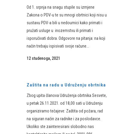
Od 1. srpnja na snagu stupile su izmjene
Zakona o PDV-u te su mnogi obrtnici koji nisu u
sustavu PDV-a bili u nedoumici kako primati i
pružati usluge u inozemstvu ili primati i
isporučivati dobra. Odgovore na pitanja: na koji
način trebaju ispisivati svoje račune...
12 studenoga, 2021
Zaštita na radu u Udruženju obrtnika
Zbog upita članova Udruženja obrtnika Sesvete,
u petak 26.11.2021. od 18,00 sati u Udruženju
organiziramo tečajeve: Zaštita od požara, rad
na siguran način za radnike i za poslodavce.
Ukoliko ste zainteresirani slobodno nas