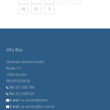
50
51
Info Box
Udruženje obrtnika Sesvete
Ninska 11c
10360 Sesvete
OIB:40103028145
Tel:
(01) 2001 086
Tel:
(01) 2008 232
E-mail:
uo.sesvete@hok.hr
E-mail:
uo-sesvete@hi.t-com.hr