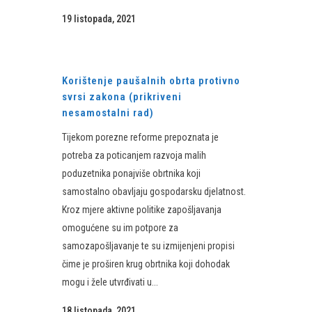
19 listopada, 2021
Korištenje paušalnih obrta protivno
svrsi zakona (prikriveni
nesamostalni rad)
​Tijekom porezne reforme prepoznata je
potreba za poticanjem razvoja malih
poduzetnika ponajviše obrtnika koji
samostalno obavljaju gospodarsku djelatnost.
Kroz mjere aktivne politike zapošljavanja
omogućene su im potpore za
samozapošljavanje te su izmijenjeni propisi
čime je proširen krug obrtnika koji dohodak
mogu i žele utvrđivati u...
18 listopada, 2021