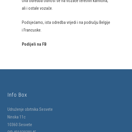
Ova odredba odnosi se na vozače teretnih kamiona,
ali i ostale vozače.
Podsjećamo, ista odredba vrijedi i na području Belgije
i Francuske.
Podijeli na FB
Info Box
Udruženje obrtnika Sesvete
Ninska 11c
10360 Sesvete