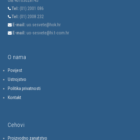
OIB:40103028145
Tel:
(01) 2001 086
Tel:
(01) 2008 232
E-mail:
uo.sesvete@hok.hr
E-mail:
uo-sesvete@hi.t-com.hr
O nama
Povijest
Ustrojstvo
Politika privatnosti
Kontakt
Cehovi
Proizvodno zanatstvo