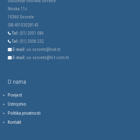
Udruženje obrtnika Sesvete
Ninska 11c
10360 Sesvete
OIB:40103028145
Tel:
(01) 2001 086
Tel:
(01) 2008 232
E-mail:
uo.sesvete@hok.hr
E-mail:
uo-sesvete@hi.t-com.hr
O nama
Povijest
Ustrojstvo
Politika privatnosti
Kontakt