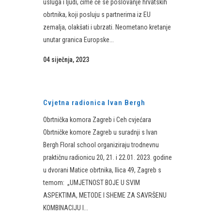
usluga i ljudi, čime će se poslovanje hrvatskih
obrtnika, koji posluju s partnerima iz EU
zemalja, olakšati i ubrzati. Neometano kretanje
unutar granica Europske...
04 siječnja, 2023
Cvjetna radionica Ivan Bergh
Obrtnička komora Zagreb i Ceh cvjećara
Obrtničke komore Zagreb u suradnji s Ivan
Bergh Floral school organiziraju trodnevnu
praktičnu radionicu 20, 21. i 22.01. 2023. godine
u dvorani Matice obrtnika, Ilica 49, Zagreb s
temom: „UMJETNOST BOJE U SVIM
ASPEKTIMA, METODE I SHEME ZA SAVRŠENU
KOMBINACIJU I...