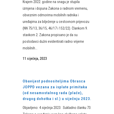
Krajem 2022. godine na snagu je stupila
izmjena i dopuna Zakona o radnom vremenu,
obveznim odmorima mobilnih radnika i
uređajima za bilježenje u cestovnom prijevozu
(NN 75/13, 36/15, 46/17 i 152/22). Člankom 9.
stavkom 2. Zakona propisano je da su
poslodavci dužni evidentirati radno vrijeme
mobilnih...
11 siječnja, 2023
Obavijest podnositeljima Obrasca
JOPPD vezana za isplate primitaka
(od nesamostalnog rada (plaće),
drugog dohotka i sl.) u siječnju 2023.
Objavljeno: 4.siječnja 2023. ​Sukladno članku 73.