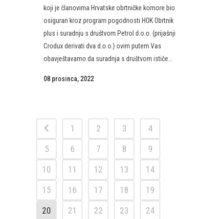
koji je članovima Hrvatske obrtničke komore bio
osiguran kroz program pogodnosti HOK Obrtnik
plus i suradnju s društvom Petrol d.o.o. (prijašnji
Crodux derivati dva d.o.o.) ovim putem Vas
obavještavamo da suradnja s društvom ističe...
08 prosinca, 2022
1
2
3
4
5
6
7
8
9
10
11
12
13
14
15
16
17
18
19
20
21
22
23
24