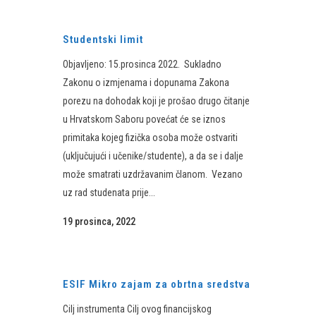
Studentski limit
Objavljeno: 15.prosinca 2022. ​Sukladno
Zakonu o izmjenama i dopunama Zakona
porezu na dohodak koji je prošao drugo čitanje
u Hrvatskom Saboru povećat će se iznos
primitaka kojeg fizička osoba može ostvariti
(uključujući i učenike/studente), a da se i dalje
može smatrati uzdržavanim članom. Vezano
uz rad studenata prije...
19 prosinca, 2022
ESIF Mikro zajam za obrtna sredstva
Cilj instrumenta Cilj ovog financijskog