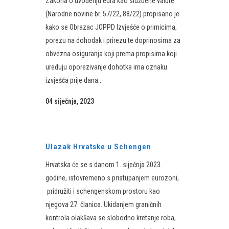
Zakona o uvođenju eura kao službene valute
(Na​​​rodne novine br. 57/22, 88/22) propisano je
kako se Obrazac JOPPD Izvješće o primicima,
porezu na dohodak i prirezu te doprinosima za
obvezna osiguranja koji prema propisima koji
uređuju oporezivanje dohotka ima oznaku
izvješća prije dana...
04 siječnja, 2023
Ulazak Hrvatske u Schengen
Hrvatska će se s danom 1. siječnja 2023.
godine, istovremeno s pristupanjem eurozoni,
pridružiti i schengenskom prostoru kao
njegova 27. članica. Ukidanjem graničnih
kontrola olakšava se slobodno kretanje roba,