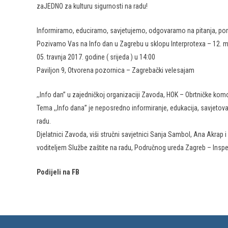
zaJEDNO za kulturu sigurnosti na radu!
Informiramo, educiramo, savjetujemo, odgovaramo na pitanja, poma
Pozivamo Vas na Info dan u Zagrebu u sklopu Interprotexa – 12. 
05. travnja 2017. godine ( srijeda ) u 14:00
Paviljon 9, Otvorena pozornica – Zagrebački velesajam
,,Info dan” u zajedničkoj organizaciji Zavoda, HOK – Obrtničke kom
Tema ,,Info dana” je neposredno informiranje, edukacija, savjetova
radu.
Djelatnici Zavoda, viši stručni savjetnici Sanja Sambol, Ana Akra
voditeljem Službe zaštite na radu, Područnog ureda Zagreb – Inspekt
Podijeli na FB