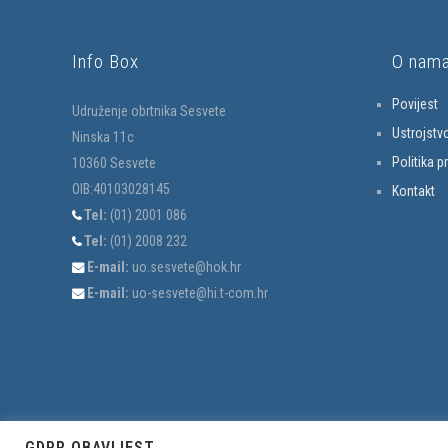
Info Box
O nam
Povijest
Udruženje obrtnika Sesvete
Ustrojstv
Ninska 11c
Politika p
10360 Sesvete
OIB:40103028145
Kontakt
Tel:
(01) 2001 086
Tel:
(01) 2008 232
E-mail:
uo.sesvete@hok.hr
E-mail:
uo-sesvete@hi.t-com.hr
GDPR OBAVIJEST