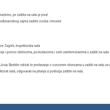
žemo, jer zaštita na radu je prva!
međunarodnog sajma zaštite osoba i imovine
ore Zagreb, Inspektorata rada
nje i pomoć obrtnicima, poslodavcima i svim zainteresiranima u zaštiti na radu z
p i Josip Škreblin održat će predavanje o osnovnim obvezama u zaštiti na radu z
orat rada, odgovarati na pitanja iz područja zaštite na radu.