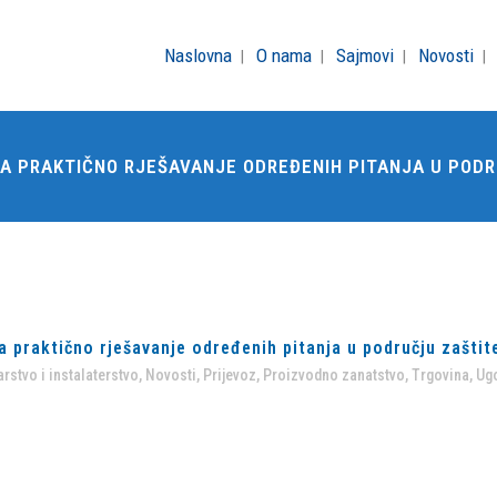
Naslovna
O nama
Sajmovi
Novosti
I ZA PRAKTIČNO RJEŠAVANJE ODREĐENIH PITANJA U POD
za praktično rješavanje određenih pitanja u području zaštit
rstvo i instalaterstvo
,
Novosti
,
Prijevoz
,
Proizvodno zanatstvo
,
Trgovina
,
Ugo