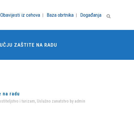
Obavijesti iz cehova
Baza obrtnika
Događanja
RUČJU ZAŠTITE NA RADU
e na radu
stiteljstvo i turizam
,
Uslužno zanatstvo
by
admin