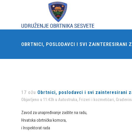
OBRTNICI, POSLODAVCI I SVI ZAINTERESIRAN
17 ožu
Obrtnici, poslodavci i svi zainteresirani 
Objavljeno u 11:43h
u
Autostruka
,
Frizeri i kozmetičari
,
Građevina
Zavod za unapređivanje zaštite na radu,
Hrvatska obrtnička komora,
i Inspektorat rada