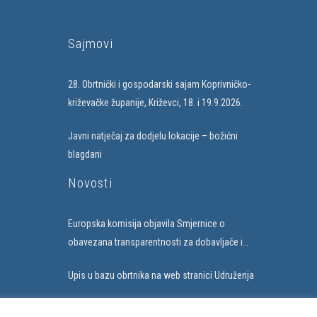
Sajmovi
28. Obrtnički i gospodarski sajam Koprivničko-
križevačke županije, Križevci, 18. i 19.9.2026.
Javni natječaj za dodjelu lokacije – božićni
blagdani
Novosti
Europska komisija objavila Smjernice o
obavezana transparentnosti za dobavljače i
subjekte koji uvode umjetnu inteligenciju
Upis u bazu obrtnika na web stranici Udruženja