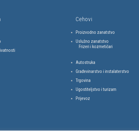
a
Cehovi
Proizvodno zanatstvo
o
Uslužno zanatstvo
Frizeri i kozmetičari
rivatnosti
Autostruka
Građevinarstvo i instalaterstvo
Trgovina
Ugostiteljstvo i turizam
Prijevoz