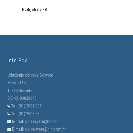
Podijeli na FB
Info Box
Udruženje obrtnika Sesvete
Ninska 11c
10360 Sesvete
OIB:40103028145
Tel:
(01) 2001 086
Tel:
(01) 2008 232
E-mail:
uo.sesvete@hok.hr
E-mail:
uo-sesvete@hi.t-com.hr