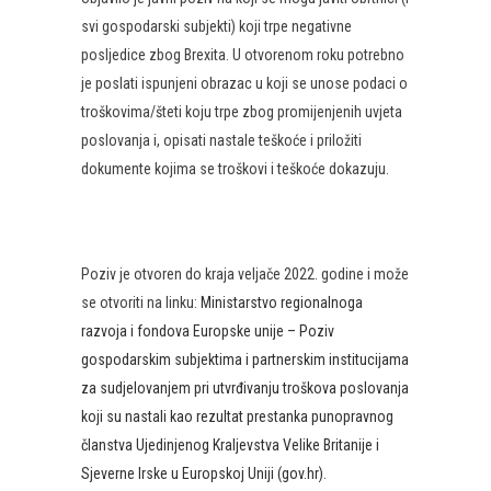
svi gospodarski subjekti) koji trpe negativne
posljedice zbog Brexita. U otvorenom roku potrebno
je poslati ispunjeni obrazac u koji se unose podaci o
troškovima/šteti koju trpe zbog promijenjenih uvjeta
poslovanja i, opisati nastale teškoće i priložiti
dokumente kojima se troškovi i teškoće dokazuju.
Poziv je otvoren do kraja veljače 2022. godine i može
se otvoriti na linku:
Ministarstvo regionalnoga
razvoja i fondova Europske unije – Poziv
gospodarskim subjektima i partnerskim institucijama
za sudjelovanjem pri utvrđivanju troškova poslovanja
koji su nastali kao rezultat prestanka punopravnog
članstva Ujedinjenog Kraljevstva Velike Britanije i
Sjeverne Irske u Europskoj Uniji (gov.hr)
.