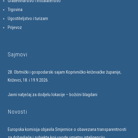
Građevinarstvo i instalaterstvo
Trgovina
Ugostiteljstvo i turizam
Prijevoz
Sajmovi
28. Obrtnički i gospodarski sajam Koprivničko-križevačke županije,
Križevci, 18. i 19.9.2026.
Javni natječaj za dodjelu lokacije – božićni blagdani
Novosti
Europska komisija objavila Smjernice o obavezana transparentnosti
za dobavljače i subjekte koji uvode umjetnu inteligenciju