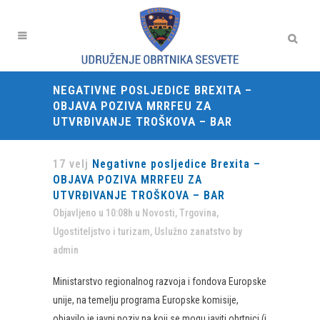
NEGATIVNE POSLJEDICE BREXITA –
OBJAVA POZIVA MRRFEU ZA
UTVRĐIVANJE TROŠKOVA – BAR
17 velj
Negativne posljedice Brexita –
OBJAVA POZIVA MRRFEU ZA
UTVRĐIVANJE TROŠKOVA – BAR
Objavljeno u 10:08h
u
Novosti
,
Trgovina
,
Ugostiteljstvo i turizam
,
Uslužno zanatstvo
by
admin
Ministarstvo regionalnog razvoja i fondova Europske
unije, na temelju programa Europske komisije,
objavilo je javni poziv na koji se mogu javiti obrtnici (i