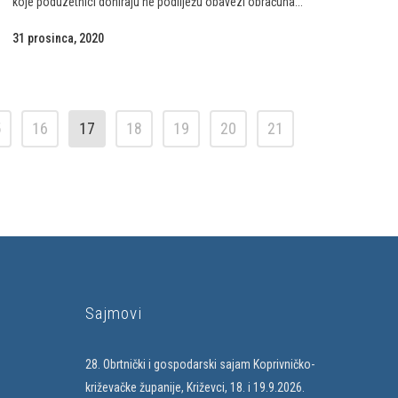
koje poduzetnici doniraju ne podliježu obavezi obračuna...
31 prosinca, 2020
5
16
17
18
19
20
21
Sajmovi
28. Obrtnički i gospodarski sajam Koprivničko-
križevačke županije, Križevci, 18. i 19.9.2026.