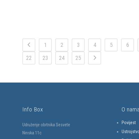
1
2
3
4
5
6
22
23
24
25
Info Box
O nam
Povijest
Udruženje obrtnika Sesvete
Ustrojstv
Ninska 11c