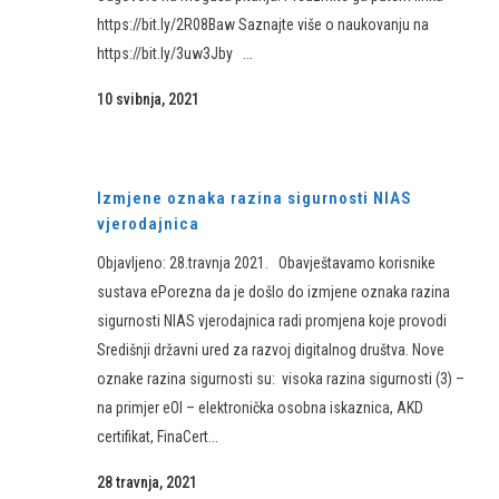
https://bit.ly/2R08Baw Saznajte više o naukovanju na
https://bit.ly/3uw3Jby ...
10 svibnja, 2021
Izmjene oznaka razina sigurnosti NIAS
vjerodajnica
Objavljeno: 28.travnja 2021. Obavještavamo korisnike
sustava ePorezna da je došlo do izmjene oznaka razina
sigurnosti NIAS vjerodajnica radi promjena koje provodi
Središnji državni ured za razvoj digitalnog društva. Nove
oznake razina sigurnosti su: visoka razina sigurnosti (3) –
na primjer eOI – elektronička osobna iskaznica, AKD
certifikat, FinaCert...
28 travnja, 2021