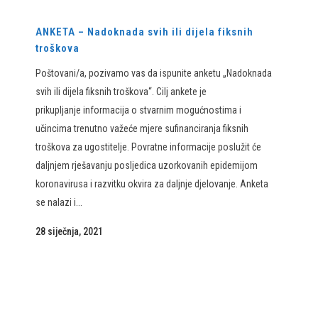
ANKETA – Nadoknada svih ili dijela fiksnih
troškova
Poštovani/a, pozivamo vas da ispunite anketu „Nadoknada
svih ili dijela fiksnih troškova“. Cilj ankete je
prikupljanje informacija o stvarnim mogućnostima i
učincima trenutno važeće mjere sufinanciranja fiksnih
troškova za ugostitelje. Povratne informacije poslužit će
daljnjem rješavanju posljedica uzorkovanih epidemijom
koronavirusa i razvitku okvira za daljnje djelovanje. Anketa
se nalazi i...
28 siječnja, 2021