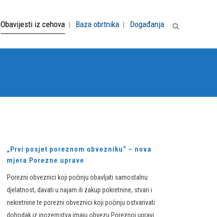
Obavijesti iz cehova
Baza obrtnika
Događanja
„Prvi posjet poreznom obvezniku“ – nova
mjera Porezne uprave
Porezni obveznici koji počinju obavljati samostalnu
djelatnost, davati u najam ili zakup pokretnine, stvari i
nekretnine te porezni obveznici koji počinju ostvarivati
dohodak iz inozemstva imaju obvezu Poreznoj upravi