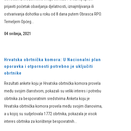
prijaviti početak obavljanja djelatnosti, iznajmljivanja ili
ostvarivanja dohotka u roku od 8 dana putem Obrasca RPO.
Temeljem Općeg...
04 svibnja, 2021
Hrvatska obrtnička komora: U Nacionalni plan
oporavka i otpornosti potrebno je uključiti
obrtnike
Rezultati ankete koju je Hrvatska obrtnička komora provela
među svojim članstvom, pokazali su veliki interes i potrebu
obrtnika za bespovratnim sredstvima Anketa koju je
Hrvatska obrtnička komora provela među svojim članovima,
a u kojoj su sudjelovala 1772 obrtnika, pokazala je visok
interes obrtnika za korištenje bespovratnih...