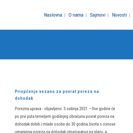
Naslovna
O nama
Sajmovi
Novosti
Priopćenje vezano za povrat poreza na
dohodak
Porezna uprava - objavljeno: 3.svibnja 2021. • Ove godine će
po prvi puta temeljem godišnjeg obračuna povrat poreza na
dohodak dobiti i mlade osobe do 30 godina života s osnove
umanjenja poreza na dohodak obračunatog na plaću, a