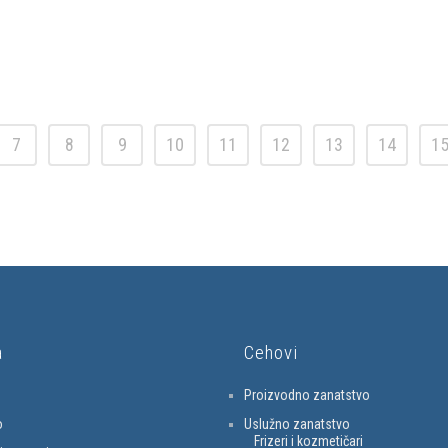
7
8
9
10
11
12
13
14
1
a
Cehovi
Proizvodno zanatstvo
o
Uslužno zanatstvo
Frizeri i kozmetičari