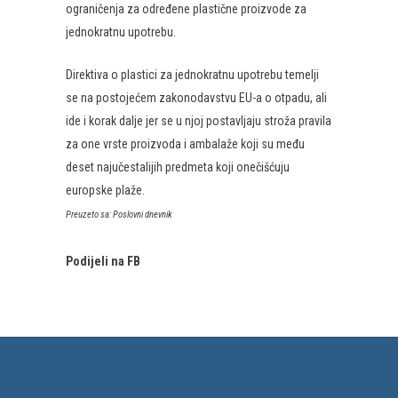
ograničenja za određene plastične proizvode za
jednokratnu upotrebu.
Direktiva o plastici za jednokratnu upotrebu temelji
se na postojećem zakonodavstvu EU-a o otpadu, ali
ide i korak dalje jer se u njoj postavljaju stroža pravila
za one vrste proizvoda i ambalaže koji su među
deset najučestalijih predmeta koji onečišćuju
europske plaže.
Preuzeto sa: Poslovni dnevnik
Podijeli na FB