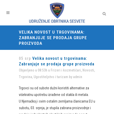
VELIKA NOVOST U TRGOVINAMA:
ZABRANJUJE SE PRODAJA GRUPE
PROIZVODA
05 srp
Velika novost u trgovinama:
Zabranjuje se prodaja grupe proizvoda
Objavljeno u 08:53h
u
Frizeri i kozmetičari
,
Novosti
,
Trgovina
,
Ugostiteljstvo i turizam
by
admin
Trgovci su od subote dužni koristiti alternative za
višekratnu upotrebu izrađene od stakla ili metala.
U Njemačkoj i svim ostalim zemljama članicama EU u
subotu, 03. srpnja, je stupila zabrana proizvodnje i