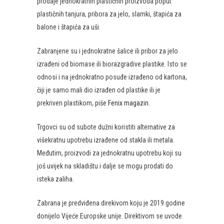
prodaje jednokratnih plastičnih proizvoda poput
plastičnih tanjura, pribora za jelo, slamki, štapića za
balone i štapića za uši.
Zabranjene su i jednokratne šalice ili pribor za jelo
izrađeni od biomase ili biorazgradive plastike. Isto se
odnosi i na jednokratno posuđe izrađeno od kartona,
čiji je samo mali dio izrađen od plastike ili je
prekriven plastikom, piše
Fenix magazin
.
Trgovci su od subote dužni koristiti alternative za
višekratnu upotrebu izrađene od stakla ili metala.
Međutim, proizvodi za jednokratnu upotrebu koji su
još uvijek na skladištu i dalje se mogu prodati do
isteka zaliha.
Zabrana je predviđena direkivom koju je 2019.godine
donijelo Vijeće Europske unije. Direktivom se uvode