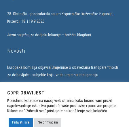
28. Obrtnički i gospodarski sajam Koprivničko-križevačke županije,
Križevci, 18. i 19.9.2026.
Javni natječaj za dodjelu lokacije – božićni blagdani
Novosti
Europska komisija objavila Smjernice o obavezana transparentnosti
za dobavljače i subjekte koji uvode umjetnu inteligenciju
Upis u bazu obrtnika na web stranici Udruženja
GDPR OBAVIJEST
Koristimo kolačiće na našoj web stranici kako bismo vam pružili
najrelevantnije iskustvo pamteći vaše postavke i ponovne posjete.
Klikom na "Prihvati sve" pristajete na korištenje svih kolačića.
Sva prava pridržana. Udruženje obrtnika Sesvete © 2023
Izrada weba
Prihvati sve
Ne prihvaćam