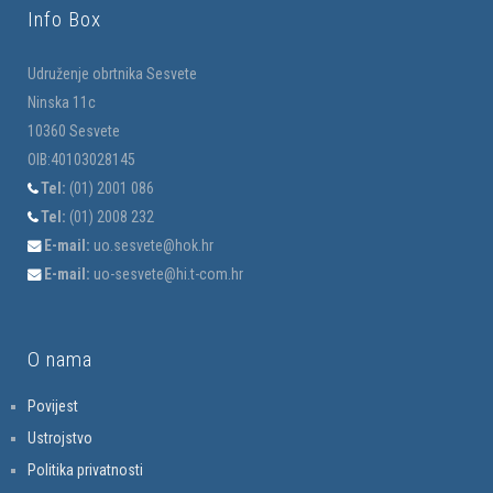
Info Box
Udruženje obrtnika Sesvete
Ninska 11c
10360 Sesvete
OIB:40103028145
Tel:
(01) 2001 086
Tel:
(01) 2008 232
E-mail:
uo.sesvete@hok.hr
E-mail:
uo-sesvete@hi.t-com.hr
O nama
Povijest
Ustrojstvo
Politika privatnosti