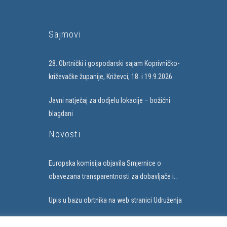
Sajmovi
28. Obrtnički i gospodarski sajam Koprivničko-
križevačke županije, Križevci, 18. i 19.9.2026.
Javni natječaj za dodjelu lokacije – božićni
blagdani
Novosti
Europska komisija objavila Smjernice o
obavezana transparentnosti za dobavljače i
subjekte koji uvode umjetnu inteligenciju
Upis u bazu obrtnika na web stranici Udruženja