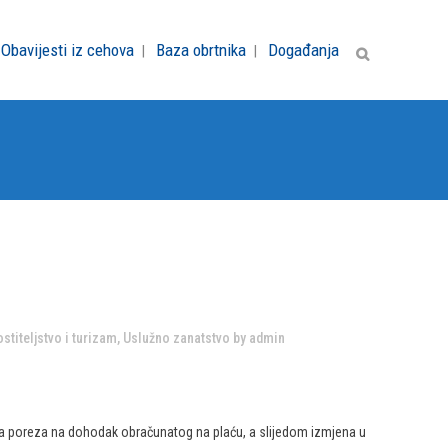
Obavijesti iz cehova
Baza obrtnika
Događanja
stiteljstvo i turizam
,
Uslužno zanatstvo
by
admin
ja poreza na dohodak obračunatog na plaću, a slijedom izmjena u