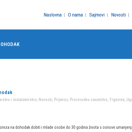
Naslovna
O nama
Sajmovi
Novosti
DOHODAK
ohodak
rstvo i instalaterstvo
,
Novosti
,
Prijevoz
,
Proizvodno zanatstvo
,
Trgovina
,
Ugo
 poreza na dohodak dobiti i mlade osobe do 30 godina života s osnove umanjen