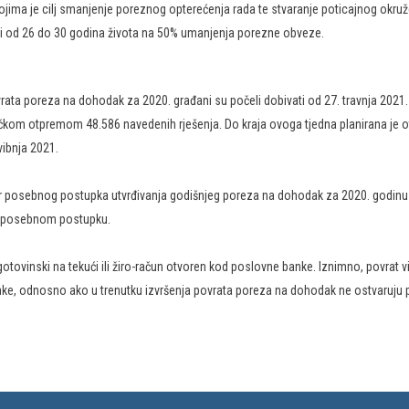
kojima je cilj smanjenje poreznog opterećenja rada te stvaranje poticajnog okr
i od 26 do 30 godina života na 50% umanjenja porezne obveze.
rata poreza na dohodak za 2020. građani su počeli dobivati od 27. travnja 2021
čkom otpremom 48.586 navedenih rješenja. Do kraja ovoga tjedna planirana je o
vibnja 2021.
ar posebnog postupka utvrđivanja godišnjeg poreza na dohodak za 2020. godinu
u posebnom postupku.
gotovinski na tekući ili žiro-račun otvoren kod poslovne banke. Iznimno, povrat 
nke, odnosno ako u trenutku izvršenja povrata poreza na dohodak ne ostvaruju p