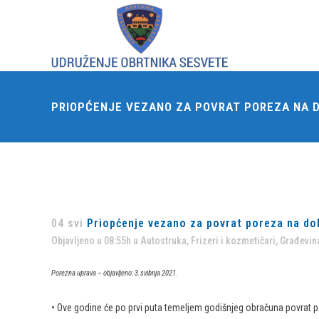
PRIOPĆENJE VEZANO ZA POVRAT POREZA NA 
04 svi
Priopćenje vezano za povrat poreza na d
Objavljeno u 08:55h
u
Autostruka
,
Frizeri i kozmetičari
,
Građevina
Porezna uprava – o
bjavljeno: 3.svibnja 2021.
• Ove godine će po prvi puta temeljem godišnjeg obračuna povrat