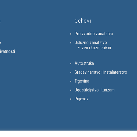
a
Cehovi
Proizvodno zanatstvo
o
Uslužno zanatstvo
Frizeri i kozmetičari
rivatnosti
Autostruka
Građevinarstvo i instalaterstvo
Trgovina
Ugostiteljstvo i turizam
Prijevoz