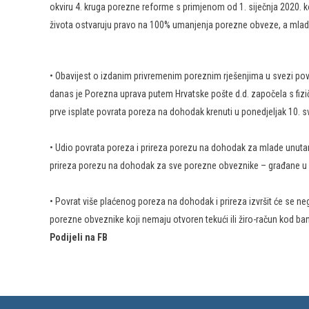
okviru 4. kruga porezne reforme s primjenom od 1. siječnja 2020. 
života ostvaruju pravo na 100% umanjenja porezne obveze, a mlad
• Obavijest o izdanim privremenim poreznim rješenjima u svezi pov
danas je Porezna uprava putem Hrvatske pošte d.d. započela s fizi
prve isplate povrata poreza na dohodak krenuti u ponedjeljak 10. s
• Udio povrata poreza i prireza porezu na dohodak za mlade unut
prireza porezu na dohodak za sve porezne obveznike – građane 
• Povrat više plaćenog poreza na dohodak i prireza izvršit će se ne
porezne obveznike koji nemaju otvoren tekući ili žiro-račun kod ba
Podijeli na FB