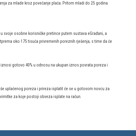
uženja za mlade kroz povećanje plaća. Pritom mladi do 25 godina
. u svoje osobne korisničke pretince putem sustava eGrađani, a
tprema oko 175 tisuća privremenih poreznih rješenja, s time da će
 iznosi gotovo 40% u odnosu na ukupan iznos povrata poreza i
više uplaćenog poreza i prireza isplatit će se u gotovom novcu za
rimitke za koje postoji obveza isplate na račun.