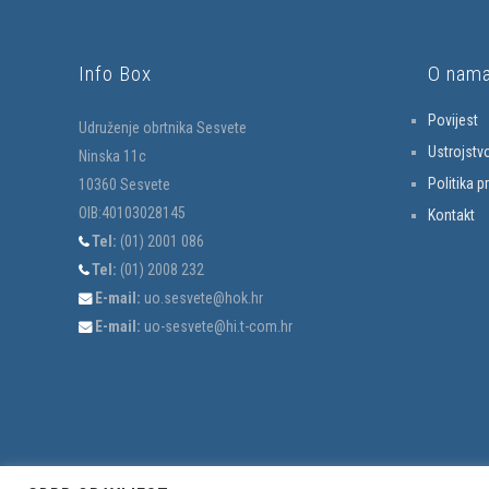
Info Box
O nam
Povijest
Udruženje obrtnika Sesvete
Ustrojstv
Ninska 11c
Politika p
10360 Sesvete
OIB:40103028145
Kontakt
Tel:
(01) 2001 086
Tel:
(01) 2008 232
E-mail:
uo.sesvete@hok.hr
E-mail:
uo-sesvete@hi.t-com.hr