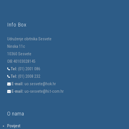
Info Box
Udruženje obrtnika Sesvete
Ninska 11c
10360 Sesvete
OIB:40103028145
Tel:
(01) 2001 086
Tel:
(01) 2008 232
E-mail:
uo.sesvete@hok.hr
E-mail:
uo-sesvete@hi.t-com.hr
O nama
Povijest