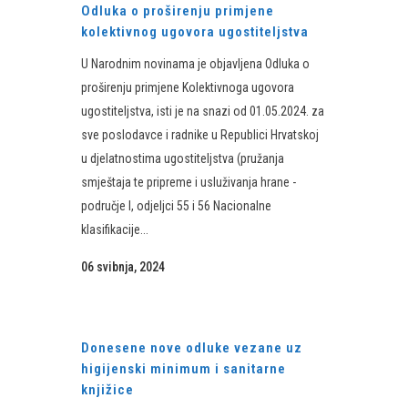
Odluka o proširenju primjene
kolektivnog ugovora ugostiteljstva
U Narodnim novinama je objavljena Odluka o
proširenju primjene Kolektivnoga ugovora
ugostiteljstva, isti je na snazi od 01.05.2024. za
sve poslodavce i radnike u Republici Hrvatskoj
u djelatnostima ugostiteljstva (pružanja
smještaja te pripreme i usluživanja hrane -
područje I, odjeljci 55 i 56 Nacionalne
klasifikacije...
06 svibnja, 2024
Donesene nove odluke vezane uz
higijenski minimum i sanitarne
knjižice