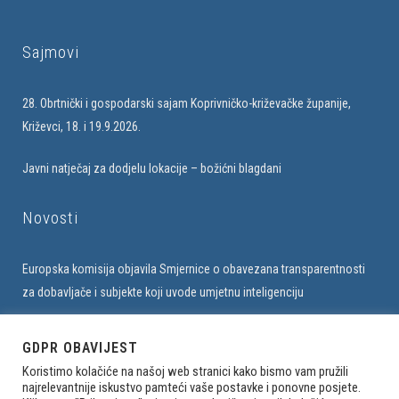
Sajmovi
28. Obrtnički i gospodarski sajam Koprivničko-križevačke županije,
Križevci, 18. i 19.9.2026.
Javni natječaj za dodjelu lokacije – božićni blagdani
Novosti
Europska komisija objavila Smjernice o obavezana transparentnosti
za dobavljače i subjekte koji uvode umjetnu inteligenciju
Upis u bazu obrtnika na web stranici Udruženja
GDPR OBAVIJEST
Koristimo kolačiće na našoj web stranici kako bismo vam pružili
najrelevantnije iskustvo pamteći vaše postavke i ponovne posjete.