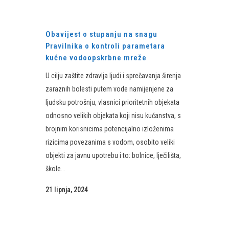
Obavijest o stupanju na snagu
Pravilnika o kontroli parametara
kućne vodoopskrbne mreže
U cilju zaštite zdravlja ljudi i sprečavanja širenja
zaraznih bolesti putem vode namijenjene za
ljudsku potrošnju, vlasnici prioritetnih objekata
odnosno velikih objekata koji nisu kućanstva, s
brojnim korisnicima potencijalno izloženima
rizicima povezanima s vodom, osobito veliki
objekti za javnu upotrebu i to: bolnice, lječilišta,
škole...
21 lipnja, 2024