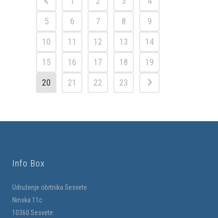
1
2
3
4
5
6
7
8
9
10
11
12
13
14
15
16
17
18
19
20
21
22
23
Info Box
Udruženje obrtnika Sesvete
Ninska 11c
10360 Sesvete