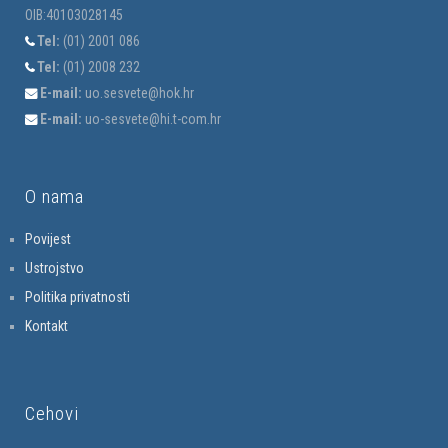
OIB:40103028145
Tel:
(01) 2001 086
Tel:
(01) 2008 232
E-mail:
uo.sesvete@hok.hr
E-mail:
uo-sesvete@hi.t-com.hr
O nama
Povijest
Ustrojstvo
Politika privatnosti
Kontakt
Cehovi