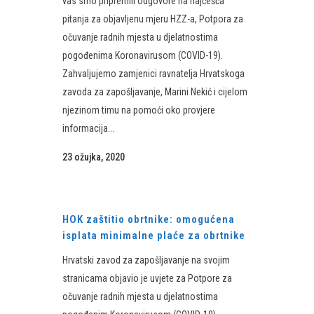
vas smo pripremili odgovore na najčešća
pitanja za objavljenu mjeru HZZ-a, Potpora za
očuvanje radnih mjesta u djelatnostima
pogođenima Koronavirusom (COVID-19).
Zahvaljujemo zamjenici ravnatelja Hrvatskoga
zavoda za zapošljavanje, Marini Nekić i cijelom
njezinom timu na pomoći oko provjere
informacija...
23 ožujka, 2020
HOK zaštitio obrtnike: omogućena
isplata minimalne plaće za obrtnike
Hrvatski zavod za zapošljavanje na svojim
stranicama objavio je uvjete za Potpore za
očuvanje radnih mjesta u djelatnostima