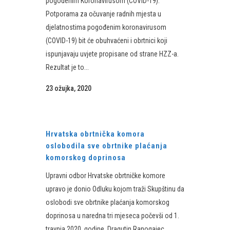
pogođenim Koronavirusom (COVID-19).
Potporama za očuvanje radnih mjesta u
djelatnostima pogođenim koronavirusom
(COVID-19) bit će obuhvaćeni i obrtnici koji
ispunjavaju uvjete propisane od strane HZZ-a.
Rezultat je to...
23 ožujka, 2020
Hrvatska obrtnička komora
oslobodila sve obrtnike plaćanja
komorskog doprinosa
Upravni odbor Hrvatske obrtničke komore
upravo je donio Odluku kojom traži Skupštinu da
oslobodi sve obrtnike plaćanja komorskog
doprinosa u naredna tri mjeseca počevši od 1.
travnja 2020. godine. Dragutin Ranogajec,