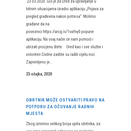
23.03.2020. GDi je za Ured za upravljanje u
hitnim situacijama izradio aplikaciju „Prijava za
pregled građevina nakon potresa“. Molimo
građane da na
poveznici https://arcg.is/1vafny0 popune
aplikaciju. Na ovaj način će nam pomoći i
ubrzati procjenu štete. Ured kao i sve službe i
volonteri Civilne zaštite su radili cijelu noć.
Zaprimljeno je...
25 ožujka, 2020
OBRTNIK MOŽE OSTVARITI PRAVO NA
POTPORU ZA OČUVANJE RADNIH
MJESTA
Zbog iznimno velikog broja upita obrtnika, za