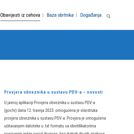
Obavijesti iz cehova
Baza obrtnika
Događanja
Provjera obveznika u sustavu PDV-a – novosti
​​​U javnoj aplikaciji Provjera obveznika u sustavu PDV-a
(gov.hr)​ dana 12. travnja 2023. omogućena je višestruka
provjera obveznika u sustavu PDV-a. Provjera je omogućena
učitavanjem datoteke u .txt formatu sa identifikatorima
popisanim jedan ispod drugoga, bez ikakvih drugih znakova,