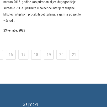
nastao 2016. godine kao prirodan slijed dugogodišnje
suradnje RTL-a i priznate dizajnerice interijera Mirjane
Mikulec, a tijekom proteklih pet izdanja, sajam je posjetilo
više od...
23 veljače, 2023
5
16
17
18
19
20
21
Sajmovi