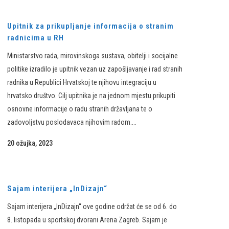
Upitnik za prikupljanje informacija o stranim
radnicima u RH
Ministarstvo rada, mirovinskoga sustava, obitelji i socijalne
politike izradilo je upitnik vezan uz zapošljavanje i rad stranih
radnika u Republici Hrvatskoj te njihovu integraciju u
hrvatsko društvo. Cilj upitnika je na jednom mjestu prikupiti
osnovne informacije o radu stranih državljana te o
zadovoljstvu poslodavaca njihovim radom....
20 ožujka, 2023
Sajam interijera „InDizajn“
Sajam interijera „InDizajn“ ove godine održat će se od 6. do
8. listopada u sportskoj dvorani Arena Zagreb. Sajam je