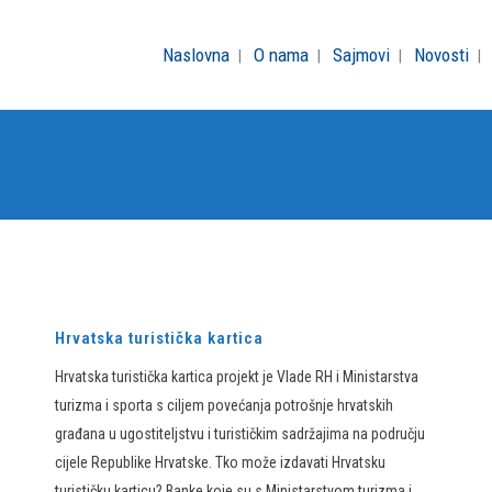
Naslovna
O nama
Sajmovi
Novosti
Hrvatska turistička kartica
Hrvatska turistička kartica projekt je Vlade RH i Ministarstva
turizma i sporta s ciljem povećanja potrošnje hrvatskih
građana u ugostiteljstvu i turističkim sadržajima na području
cijele Republike Hrvatske. Tko može izdavati Hrvatsku
turističku karticu? Banke koje su s Ministarstvom turizma i