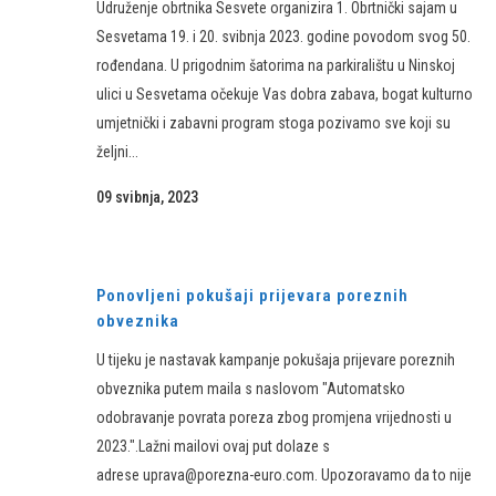
Udruženje obrtnika Sesvete organizira 1. Obrtnički sajam u
Sesvetama 19. i 20. svibnja 2023. godine povodom svog 50.
rođendana. U prigodnim šatorima na parkiralištu u Ninskoj
ulici u Sesvetama očekuje Vas dobra zabava, bogat kulturno
umjetnički i zabavni program stoga pozivamo sve koji su
željni...
09 svibnja, 2023
Ponovljeni pokušaji prijevara poreznih
obveznika
U tijeku je nastavak kampanje pokušaja prijevare poreznih
obveznika putem maila s naslovom "Automatsko
odobravanje povrata poreza zbog promjena vrijednosti u
2023.". ​Lažni mailovi ovaj put dolaze s
adrese uprava@porezna-euro.com​. Upozoravamo da to​ nije