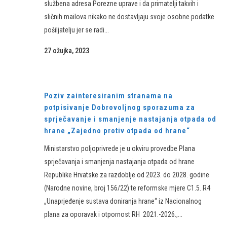
službena adresa Porezne uprave i da primatelji takvih i
sličnih mailova ​nikako ne dostavljaju svoje osobne podatke
pošiljatelju jer se radi...
27 ožujka, 2023
Poziv zainteresiranim stranama na
potpisivanje Dobrovoljnog sporazuma za
sprječavanje i smanjenje nastajanja otpada od
hrane „Zajedno protiv otpada od hrane“
Ministarstvo poljoprivrede je u okviru provedbe Plana
sprječavanja i smanjenja nastajanja otpada od hrane
Republike Hrvatske za razdoblje od 2023. do 2028. godine
(Narodne novine, broj 156/22) te reformske mjere C1.5. R4
„Unaprjeđenje sustava doniranja hrane“ iz Nacionalnog
plana za oporavak i otpornost RH 2021.-2026.,...