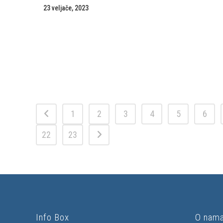
23 veljače, 2023
1
2
3
4
5
6
22
23
Info Box
O nam