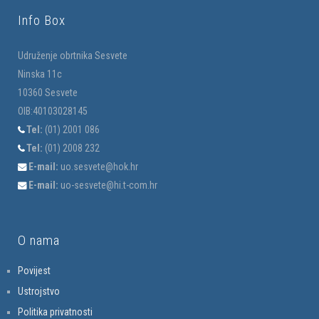
Info Box
Udruženje obrtnika Sesvete
Ninska 11c
10360 Sesvete
OIB:40103028145
Tel:
(01) 2001 086
Tel:
(01) 2008 232
E-mail:
uo.sesvete@hok.hr
E-mail:
uo-sesvete@hi.t-com.hr
O nama
Povijest
Ustrojstvo
Politika privatnosti