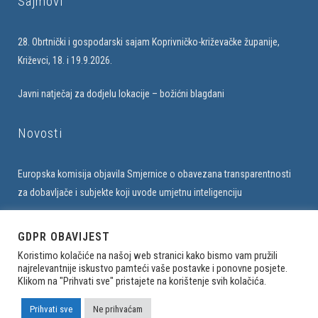
Sajmovi
28. Obrtnički i gospodarski sajam Koprivničko-križevačke županije,
Križevci, 18. i 19.9.2026.
Javni natječaj za dodjelu lokacije – božićni blagdani
Novosti
Europska komisija objavila Smjernice o obavezana transparentnosti
za dobavljače i subjekte koji uvode umjetnu inteligenciju
Upis u bazu obrtnika na web stranici Udruženja
GDPR OBAVIJEST
Koristimo kolačiće na našoj web stranici kako bismo vam pružili
najrelevantnije iskustvo pamteći vaše postavke i ponovne posjete.
Klikom na "Prihvati sve" pristajete na korištenje svih kolačića.
Sva prava pridržana. Udruženje obrtnika Sesvete © 2023
Izrada weba
Prihvati sve
Ne prihvaćam