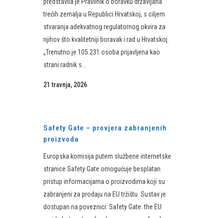
predstavila je Pravilnik o boravku državljana
trećih zemalja u Republici Hrvatskoj, s ciljem
stvaranja adekvatnog regulatornog okvira za
njihov što kvalitetniji boravak i rad u Hrvatskoj.
„Trenutno je 105.231 osoba prijavljena kao
strani radnik s...
21 travnja, 2026
Safety Gate – provjera zabranjenih
proizvoda
Europska komisija putem službene internetske
stranice Safety Gate omogućuje besplatan
pristup informacijama o proizvodima koji su
zabranjeni za prodaju na EU tržištu. Sustav je
dostupan na poveznici: Safety Gate: the EU