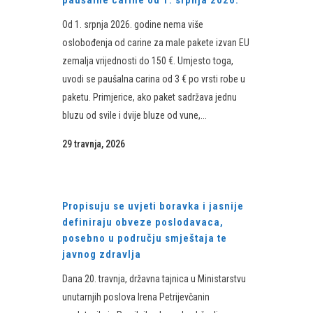
paušalne carine od 1. srpnja 2026.
Od 1. srpnja 2026. godine nema više
oslobođenja od carine za male pakete izvan EU
zemalja vrijednosti do 150 €. Umjesto toga,
uvodi se paušalna carina od 3 € po vrsti robe u
paketu. Primjerice, ako paket sadržava jednu
bluzu od svile i dvije bluze od vune,...
29 travnja, 2026
Propisuju se uvjeti boravka i jasnije
definiraju obveze poslodavaca,
posebno u području smještaja te
javnog zdravlja
Dana 20. travnja, državna tajnica u Ministarstvu
unutarnjih poslova Irena Petrijevčanin