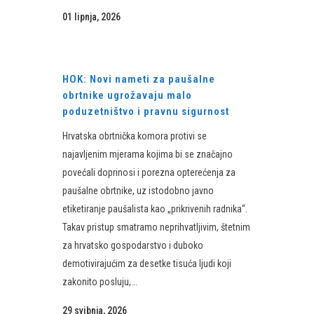
01 lipnja, 2026
HOK: Novi nameti za paušalne
obrtnike ugrožavaju malo
poduzetništvo i pravnu sigurnost
Hrvatska obrtnička komora protivi se
najavljenim mjerama kojima bi se značajno
povećali doprinosi i porezna opterećenja za
paušalne obrtnike, uz istodobno javno
etiketiranje paušalista kao „prikrivenih radnika“.
Takav pristup smatramo neprihvatljivim, štetnim
za hrvatsko gospodarstvo i duboko
demotivirajućim za desetke tisuća ljudi koji
zakonito posluju,...
29 svibnja, 2026