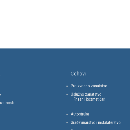
a
Cehovi
Proizvodno zanatstvo
o
Uslužno zanatstvo
Frizeri i kozmetičari
rivatnosti
Autostruka
Građevinarstvo i instalaterstvo