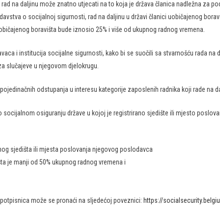
d na daljinu može znatno utjecati na to koja je država članica nadležna za podru
davstva o socijalnoj sigurnosti, rad na daljinu u državi članici uobičajenog b
avi uobičajenog boravišta bude iznosio 25% i više od ukupnog radnog vremena.
aca i institucija socijalne sigurnosti, kako bi se suočili sa stvarnošću rada na 
za slučajeve u njegovom djelokrugu.
edinačnih odstupanja u interesu kategorije zaposlenih radnika koji rade na dal
socijalnom osiguranju države u kojoj je registrirano sjedište ili mjesto poslov
anog sjedišta ili mjesta poslovanja njegovog poslodavca
išta je manji od 50% ukupnog radnog vremena i
a potpisnica može se pronaći na sljedećoj poveznici:
https://socialsecurity.belg