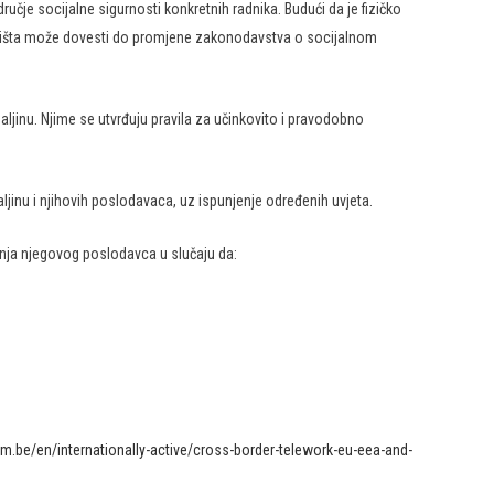
čje socijalne sigurnosti konkretnih radnika. Budući da je fizičko
oravišta može dovesti do promjene zakonodavstva o socijalnom
daljinu. Njime se utvrđuju pravila za učinkovito i pravodobno
jinu i njihovih poslodavaca, uz ispunjenje određenih uvjeta.
anja njegovog poslodavca u slučaju da:
ium.be/en/internationally-active/cross-border-telework-eu-eea-and-