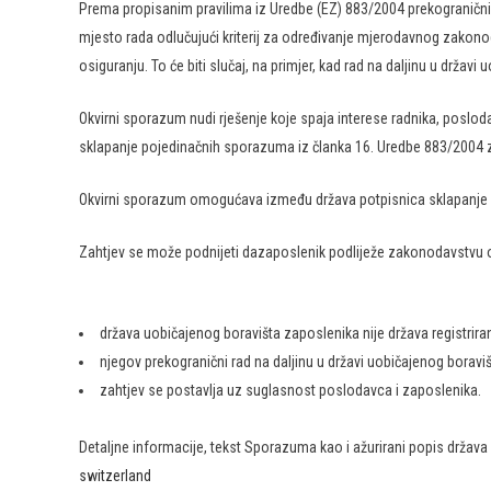
Prema propisanim pravilima iz Uredbe (EZ) 883/2004 prekogranični ra
mjesto rada odlučujući kriterij za određivanje mjerodavnog zakono
osiguranju. To će biti slučaj, na primjer, kad rad na daljinu u drž
Okvirni sporazum nudi rješenje koje spaja interese radnika, poslodav
sklapanje pojedinačnih sporazuma iz članka 16. Uredbe 883/2004 
Okvirni sporazum omogućava između država potpisnica sklapanje poj
Zahtjev se može podnijeti dazaposlenik podliježe zakonodavstvu o 
država uobičajenog boravišta zaposlenika nije država registrir
njegov prekogranični rad na daljinu u državi uobičajenog borav
zahtjev se postavlja uz suglasnost poslodavca i zaposlenika.
Detaljne informacije, tekst Sporazuma kao i ažurirani popis držav
switzerland