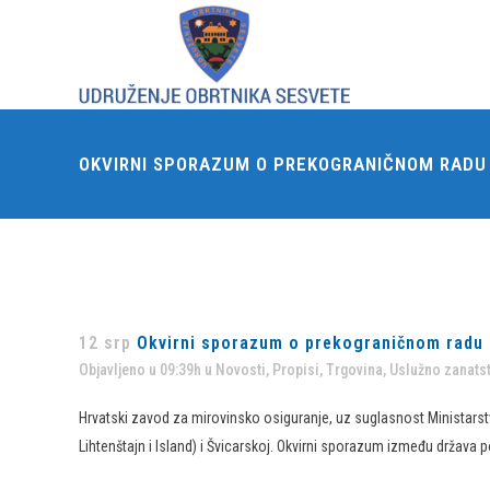
OKVIRNI SPORAZUM O PREKOGRANIČNOM RADU N
12 srp
Okvirni sporazum o prekograničnom radu na
Objavljeno u 09:39h
u
Novosti
,
Propisi
,
Trgovina
,
Uslužno zanats
Hrvatski zavod za mirovinsko osiguranje, uz suglasnost Ministarstv
Lihtenštajn i Island) i Švicarskoj. Okvirni sporazum između država 