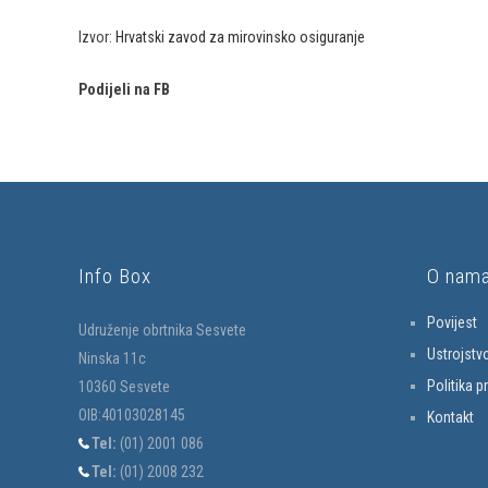
Izvor:
Hrvatski zavod za mirovinsko osiguranje
Podijeli na FB
Info Box
O nam
Povijest
Udruženje obrtnika Sesvete
Ustrojstv
Ninska 11c
Politika p
10360 Sesvete
OIB:40103028145
Kontakt
Tel:
(01) 2001 086
Tel:
(01) 2008 232