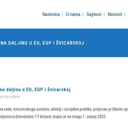
Naslovna
O nama
Sajmovi
Novosti
A DALJINU U EU, EGP I ŠVICARSKOJ
 daljinu u EU, EGP i Švicarskoj
tvo
by
admin
a rada, mirovinskoga sustava, obitelji i socijalne politike, potpisao je Okvirni
potpisnica (trenutačno 17 država) stupio je na snagu 1. srpnja 2023.