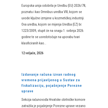
Europska unija odobrila je Uredbu (EU) 2026/78,
poznatu i kao Omnibus uredba VIII, kojom se
uvode ključne izmjene u kozmetičkoj industriji.
Ova uredba, kojom se mijenja Uredba (EZ) br.
1223/2009, stupit će na snagu 1. svibnja 2026.
godine te se usredotočuje na uporabu tvari
klasificiranih kao...
12 veljače, 2026
Izdavanje računa izvan radnog
vremena prijavljenog u Sustav za
fiskalizaciju, pojašnjenje Porezne
uprave
Sekcija računovođa Hrvatske obrtničke komore
zatražila je pojašnjenje Porezne uprave vezano