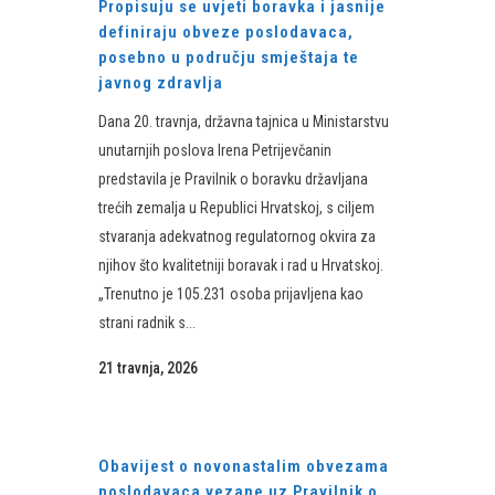
Propisuju se uvjeti boravka i jasnije
definiraju obveze poslodavaca,
posebno u području smještaja te
javnog zdravlja
Dana 20. travnja, državna tajnica u Ministarstvu
unutarnjih poslova Irena Petrijevčanin
predstavila je Pravilnik o boravku državljana
trećih zemalja u Republici Hrvatskoj, s ciljem
stvaranja adekvatnog regulatornog okvira za
njihov što kvalitetniji boravak i rad u Hrvatskoj.
„Trenutno je 105.231 osoba prijavljena kao
strani radnik s...
21 travnja, 2026
Obavijest o novonastalim obvezama
poslodavaca vezane uz Pravilnik o