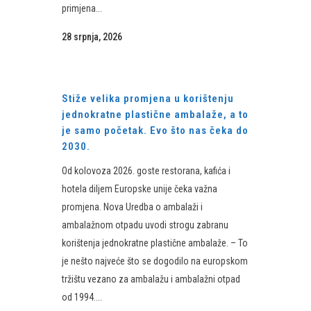
primjena...
28 srpnja, 2026
Stiže velika promjena u korištenju
jednokratne plastične ambalaže, a to
je samo početak. Evo što nas čeka do
2030.
Od kolovoza 2026. goste restorana, kafića i
hotela diljem Europske unije čeka važna
promjena. Nova Uredba o ambalaži i
ambalažnom otpadu uvodi strogu zabranu
korištenja jednokratne plastične ambalaže. – To
je nešto najveće što se dogodilo na europskom
tržištu vezano za ambalažu i ambalažni otpad
od 1994....