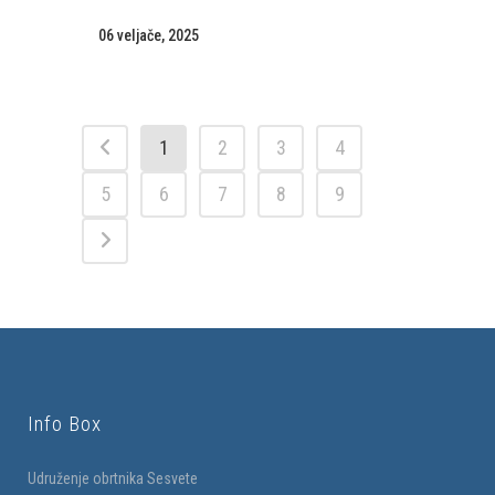
06 veljače, 2025
1
2
3
4
5
6
7
8
9
Info Box
Udruženje obrtnika Sesvete