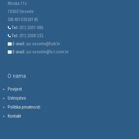
Ninska 11c
10360 Sesvete
OIB:40103028145
Tel:
(01) 2001 086
Tel:
(01) 2008 232
E-mail:
uo.sesvete@hok.hr
E-mail:
uo-sesvete@hi.t-com.hr
O nama
Povijest
Ustrojstvo
Politika privatnosti
Kontakt