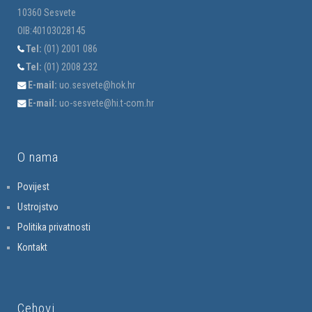
10360 Sesvete
OIB:40103028145
Tel:
(01) 2001 086
Tel:
(01) 2008 232
E-mail:
uo.sesvete@hok.hr
E-mail:
uo-sesvete@hi.t-com.hr
O nama
Povijest
Ustrojstvo
Politika privatnosti
Kontakt
Cehovi