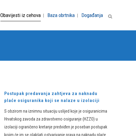
Obavijesti iz cehova
Baza obrtnika
Događanja
Postupak predavanja zahtjeva za naknadu
plaće osiguranika koji se nalaze u izolaciji
S obzirom na iznimnu situaciju uslijed koje je osiguranicima
Hrvatskog zavoda za zdravstveno osiguranje (HZZO) u
izolaciji ograničeno kretanje predviđen je poseban postupak
kojim će im se olakšati ostvarivanje prava na naknadu plaće