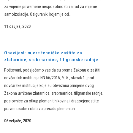
za vrijeme privremene nesposobnosti za rad za vrijeme
samoizolacije. Osiguranik, kojem je od...
11 ožujka, 2020
Obavijest- mjere tehničke zaštite za
zlatarnice, srebrnarnice, filigranske radnje
Poštovani, podsjećamo vas da su prema Zakonu o zaštiti
novčarskih institucija NN 56/2015, čl. 5., stavak 1., pod
novčarske institucije koje su obveznici primjene ovog
Zakona uvrštene zlatarnice, srebrnarnice, filigranske radnje,
poslovnice za otkup plemenitih kovina i dragocjenosti te
pravne osobe i obrti za preradu plemenitih...
06 veljače, 2020