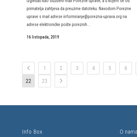
izgledati kao službeni mail Porezne uprave, a u kojem se od
primatelja zahtjeva da preuzme datoteku. Navodom Porezne
uprave s mail adrese informiranje@porezna-uprava.org na
adrese elektroničke pošte poreznih...
16 listopada, 2019
1
2
3
4
5
6
22
23
Info Box
O nam