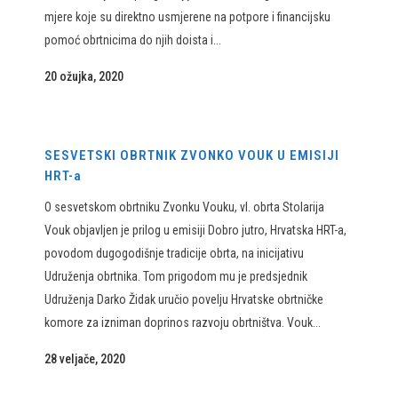
mjere koje su direktno usmjerene na potpore i financijsku
pomoć obrtnicima do njih doista i...
20 ožujka, 2020
SESVETSKI OBRTNIK ZVONKO VOUK U EMISIJI
HRT-a
O sesvetskom obrtniku Zvonku Vouku, vl. obrta Stolarija
Vouk objavljen je prilog u emisiji Dobro jutro, Hrvatska HRT-a,
povodom dugogodišnje tradicije obrta, na inicijativu
Udruženja obrtnika. Tom prigodom mu je predsjednik
Udruženja Darko Židak uručio povelju Hrvatske obrtničke
komore za izniman doprinos razvoju obrtništva. Vouk...
28 veljače, 2020