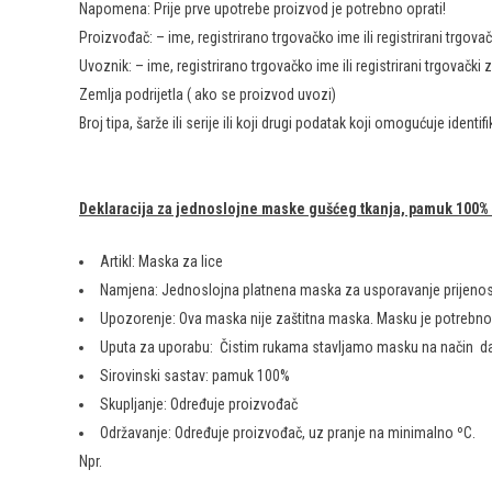
Napomena: Prije prve upotrebe proizvod je potrebno oprati!
Proizvođač: – ime, registrirano trgovačko ime ili registrirani trgov
Uvoznik: – ime, registrirano trgovačko ime ili registrirani trgovačk
Zemlja podrijetla ( ako se proizvod uvozi)
Broj tipa, šarže ili serije ili koji drugi podatak koji omogućuje identi
Deklaracija za jednoslojne maske gušćeg tkanja, pamuk 100
Artikl: Maska za lice
Namjena: Jednoslojna platnena maska za usporavanje prijenosa
Upozorenje: Ova maska nije zaštitna maska. Masku je potrebno mi
Uputa za uporabu: Čistim rukama stavljamo masku na način da po
Sirovinski sastav: pamuk 100%
Skupljanje: Određuje proizvođač
Održavanje: Određuje proizvođač, uz pranje na minimalno ºC.
Npr.