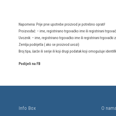
Napomena: Prije prve upotrebe proizvod je potrebno oprati!
Proizvođač: – ime, registrirano trgovačko ime ili registrirani trgov
Uvoznik: – ime, registrirano trgovačko ime ili registrirani trgovačk
Zemlja podrijetla ( ako se proizvod uvozi)
Broj tipa, šarže ili serije ili koji drugi podatak koji omogućuje identi
Podijeli na FB
Info Box
O nam