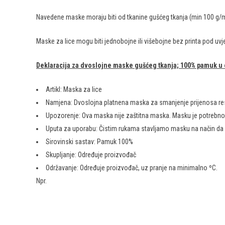
Navedene maske moraju biti od tkanine gušćeg tkanja (min 100 g/m
Maske za lice mogu biti jednobojne ili višebojne bez printa pod uv
Deklaracija za dvoslojne maske gušćeg tkanja; 100% pamuk u 
Artikl: Maska za lice
Namjena: Dvoslojna platnena maska za smanjenje prijenosa resp
Upozorenje: Ova maska nije zaštitna maska. Masku je potrebno mi
Uputa za uporabu: Čistim rukama stavljamo masku na način da pok
Sirovinski sastav: Pamuk 100%
Skupljanje: Određuje proizvođač
Održavanje: Određuje proizvođač, uz pranje na minimalno ºC.
Npr.