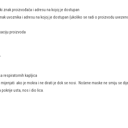
ački znak proizvođača i adresu na kojoj je dostupan
i znak uvoznika i adresu na kojoj je dostupan (ukoliko se radi o proizvodu uvezen
fikaciju proizvoda
%
 respiratornih kapljica
jenjati ako je mokra i ne dirati je dok se nosi. Nošene maske ne smiju se dijel
krije usta, nos i dio lica.