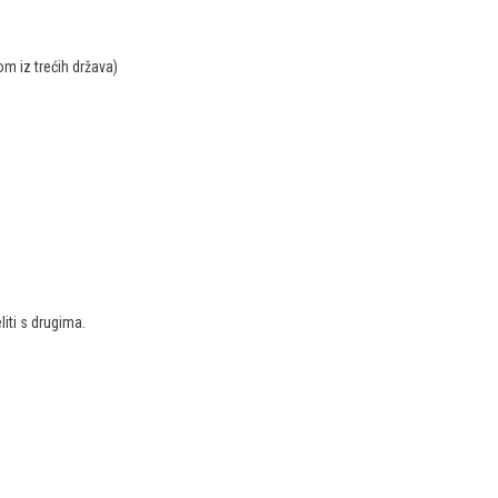
om iz trećih država)
iti s drugima.