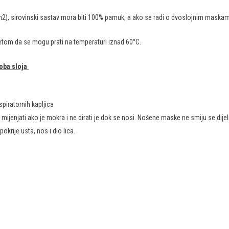
2), sirovinski sastav mora biti 100% pamuk, a ako se radi o dvoslojnim maskam
jetom da se mogu prati na temperaturi iznad 60°C.
oba sloja
iratornih kapljica
jenjati ako je mokra i ne dirati je dok se nosi. Nošene maske ne smiju se dijeli
rije usta, nos i dio lica.