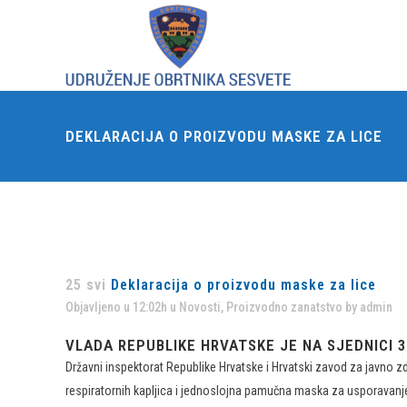
DEKLARACIJA O PROIZVODU MASKE ZA LICE
25 svi
Deklaracija o proizvodu maske za lice
Objavljeno u 12:02h
u
Novosti
,
Proizvodno zanatstvo
by
admin
VLADA REPUBLIKE HRVATSKE JE NA SJEDNICI
Državni inspektorat Republike Hrvatske i Hrvatski zavod za javno 
respiratornih kapljica i jednoslojna pamučna maska za usporavanje 