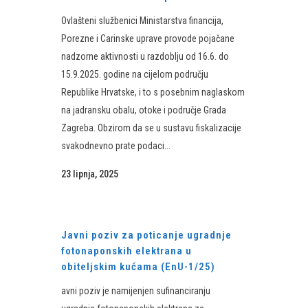
Ovlašteni službenici Ministarstva financija,
Porezne i Carinske uprave provode pojačane
nadzorne aktivnosti u razdoblju od 16.6. do
15.9.2025. godine na cijelom području
Republike Hrvatske, i to s posebnim naglaskom
na jadransku obalu, otoke i područje Grada
Zagreba. Obzirom da se u sustavu fiskalizacije
svakodnevno prate podaci...
23 lipnja, 2025
Javni poziv za poticanje ugradnje
fotonaponskih elektrana u
obiteljskim kućama (EnU-1/25)
avni poziv je namijenjen sufinanciranju