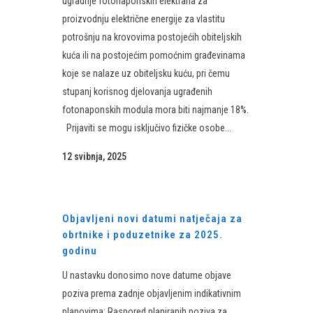
ugradnje fotonaponskih elektrana za
proizvodnju električne energije za vlastitu
potrošnju na krovovima postojećih obiteljskih
kuća ili na postojećim pomoćnim građevinama
koje se nalaze uz obiteljsku kuću, pri čemu
stupanj korisnog djelovanja ugrađenih
fotonaponskih modula mora biti najmanje 18%.
Prijaviti se mogu isključivo fizičke osobe...
12 svibnja, 2025
Objavljeni novi datumi natječaja za
obrtnike i poduzetnike za 2025.
godinu
U nastavku donosimo nove datume objave
poziva prema zadnje objavljenim indikativnim
planovima: Raspored planiranih poziva za