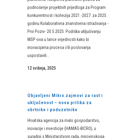
podnošenje projektnih prijedloga za Program
konkurentnost i kohezija 2021.-2027. za 2025.
godinu Kolaborativna znanstvena istraživanja -
Prvi Poziv- 20.5.2025. Podrška uključivanju
MSP-ova u lance vrijednosti kako bi
inovacijama procesa i/ili poslovanja
uspostavili...
12 svibnja, 2025
Objavljeni Mikro zajmovi za rast i
uključenost – nova prilika za
obrtnike i poduzetnike
Hrvatska agencija za malo gospodarstvo,
inovacije i investicije (HAMAG-BICRO), u
suradnji s Ministarstvom rada, mirovinskoga