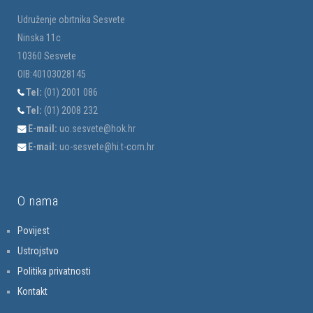
Udruženje obrtnika Sesvete
Ninska 11c
10360 Sesvete
OIB:40103028145
Tel:
(01) 2001 086
Tel:
(01) 2008 232
E-mail:
uo.sesvete@hok.hr
E-mail:
uo-sesvete@hi.t-com.hr
O nama
Povijest
Ustrojstvo
Politika privatnosti
Kontakt