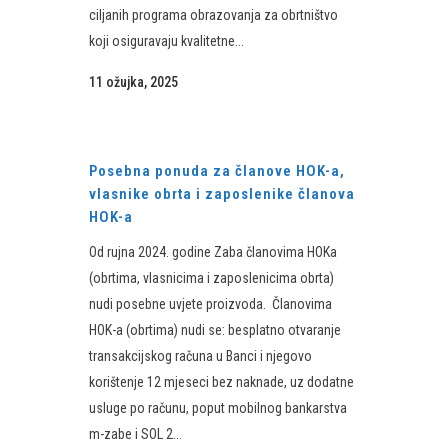
ciljanih programa obrazovanja za obrtništvo
koji osiguravaju kvalitetne...
11 ožujka, 2025
Posebna ponuda za članove HOK-a,
vlasnike obrta i zaposlenike članova
HOK-a
Od rujna 2024. godine Zaba članovima HOKa
(obrtima, vlasnicima i zaposlenicima obrta)
nudi posebne uvjete proizvoda. Članovima
HOK-a (obrtima) nudi se: besplatno otvaranje
transakcijskog računa u Banci i njegovo
korištenje 12 mjeseci bez naknade, uz dodatne
usluge po računu, poput mobilnog bankarstva
m-zabe i SOL 2...