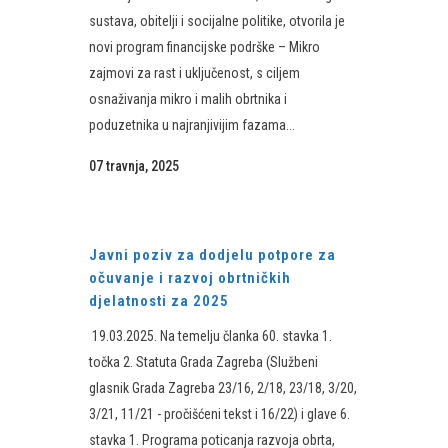
sustava, obitelji i socijalne politike, otvorila je
novi program financijske podrške – Mikro
zajmovi za rast i uključenost, s ciljem
osnaživanja mikro i malih obrtnika i
poduzetnika u najranjivijim fazama...
07 travnja, 2025
Javni poziv za dodjelu potpore za
očuvanje i razvoj obrtničkih
djelatnosti za 2025
19.03.2025. Na temelju članka 60. stavka 1.
točka 2. Statuta Grada Zagreba (Službeni
glasnik Grada Zagreba 23/16, 2/18, 23/18, 3/20,
3/21, 11/21 - pročišćeni tekst i 16/22) i glave 6.
stavka 1. Programa poticanja razvoja obrta,