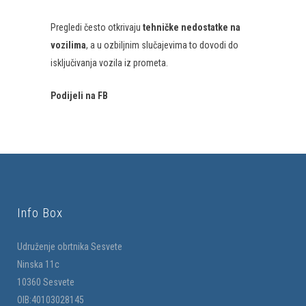
Pregledi često otkrivaju
tehničke nedostatke na
vozilima
, a u ozbiljnim slučajevima to dovodi do
isključivanja vozila iz prometa.
Podijeli na FB
Info Box
Udruženje obrtnika Sesvete
Ninska 11c
10360 Sesvete
OIB:40103028145