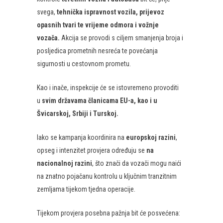
svega,
tehnička ispravnost vozila, prijevoz
opasnih tvari te vrijeme odmora i vožnje
vozača.
Akcija se provodi s ciljem smanjenja broja i
posljedica prometnih nesreća te povećanja
sigurnosti u cestovnom prometu.
Kao i inače, inspekcije će se istovremeno provoditi
u
svim državama članicama EU-a, kao i u
Švicarskoj, Srbiji i Turskoj.
Iako se kampanja koordinira na
europskoj razini
,
opseg i intenzitet provjera određuju se
na
nacionalnoj razini
, što znači da vozači mogu naići
na znatno pojačanu kontrolu u ključnim tranzitnim
zemljama tijekom tjedna operacije.
Tijekom provjera posebna pažnja bit će posvećena: