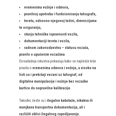
vremenima vožnje i odmora,
pravilnoj upotrebu i funkcioniranju tahografa,
teretu, odnosno njegovoj težini, dimenzijama
te osiguranju,
stanju tehničke ispravnosti vozila,
dokumentaciji tereta i vozila,
radnom zakonodavstvu – statusu vozača,
pravilo o upućenim vozačima
Dosadašnja iskustva pokazuju kako se najčešće krše
pravila o
vremenima odmora i vožnje, a visoko na
listi su i prekršaji vezani uz tahograf, od
digitalne manipulacije i vožnje bez vozačke
kartice do nepravilne kalibracije.
Također, česte su i
ilegalne kabotaže, nikakva ili
manjkava transportna dokumentacija, ali i
različiti oblici ilegalnog zapošljavanja.