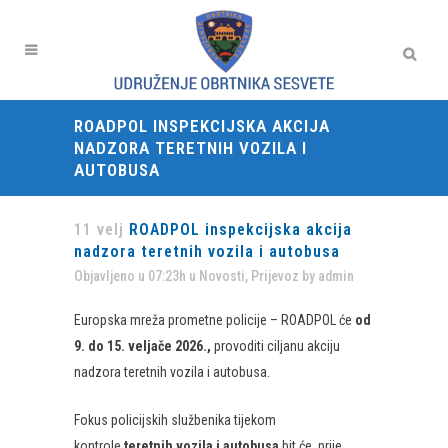
ROADPOL INSPEKCIJSKA AKCIJA
NADZORA TERETNIH VOZILA I
AUTOBUSA
11 velj
ROADPOL inspekcijska akcija
nadzora teretnih vozila i autobusa
Objavljeno u 07:23h
u
Novosti
,
Prijevoz
by
admin
Europska mreža prometne policije – ROADPOL će
od
9. do 15. veljače 2026.,
provoditi ciljanu akciju
nadzora teretnih vozila i autobusa.
Fokus policijskih službenika tijekom
kontrole
teretnih vozila i autobusa
bit će, prije