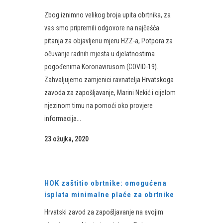
Zbog iznimno velikog broja upita obrtnika, za
vas smo pripremili odgovore na najčešća
pitanja za objavljenu mjeru HZZ-a, Potpora za
očuvanje radnih mjesta u djelatnostima
pogođenima Koronavirusom (COVID-19).
Zahvaljujemo zamjenici ravnatelja Hrvatskoga
zavoda za zapošljavanje, Marini Nekić i cijelom
njezinom timu na pomoći oko provjere
informacija...
23 ožujka, 2020
HOK zaštitio obrtnike: omogućena
isplata minimalne plaće za obrtnike
Hrvatski zavod za zapošljavanje na svojim