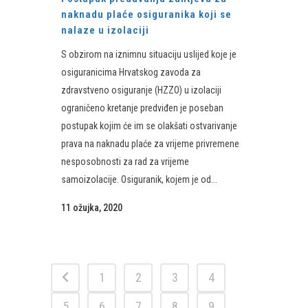
naknadu plaće osiguranika koji se
nalaze u izolaciji
S obzirom na iznimnu situaciju uslijed koje je
osiguranicima Hrvatskog zavoda za
zdravstveno osiguranje (HZZO) u izolaciji
ograničeno kretanje predviđen je poseban
postupak kojim će im se olakšati ostvarivanje
prava na naknadu plaće za vrijeme privremene
nesposobnosti za rad za vrijeme
samoizolacije. Osiguranik, kojem je od...
11 ožujka, 2020
1
2
3
4
5
6
7
8
9