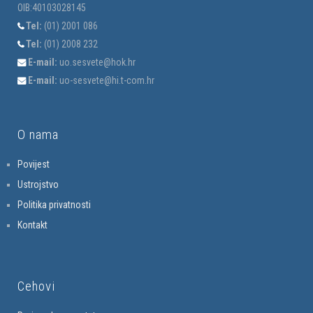
OIB:40103028145
Tel:
(01) 2001 086
Tel:
(01) 2008 232
E-mail:
uo.sesvete@hok.hr
E-mail:
uo-sesvete@hi.t-com.hr
O nama
Povijest
Ustrojstvo
Politika privatnosti
Kontakt
Cehovi