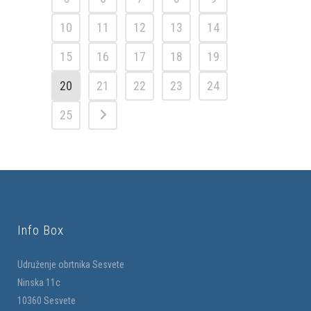
10
11
12
13
14
15
16
17
18
19
20
21
22
23
24
25
Info Box
Udruženje obrtnika Sesvete
Ninska 11c
10360 Sesvete