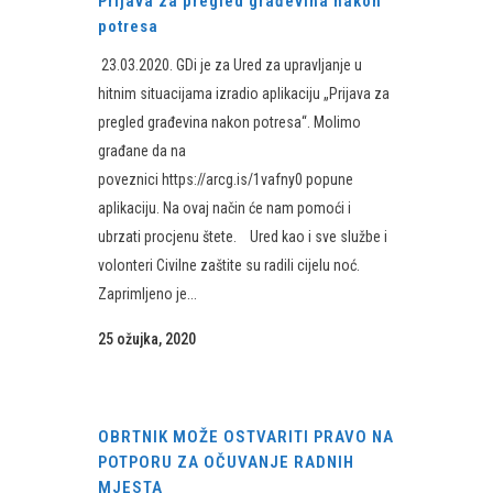
Prijava za pregled građevina nakon
potresa
23.03.2020. GDi je za Ured za upravljanje u
hitnim situacijama izradio aplikaciju „Prijava za
pregled građevina nakon potresa“. Molimo
građane da na
poveznici https://arcg.is/1vafny0 popune
aplikaciju. Na ovaj način će nam pomoći i
ubrzati procjenu štete. Ured kao i sve službe i
volonteri Civilne zaštite su radili cijelu noć.
Zaprimljeno je...
25 ožujka, 2020
OBRTNIK MOŽE OSTVARITI PRAVO NA
POTPORU ZA OČUVANJE RADNIH
MJESTA