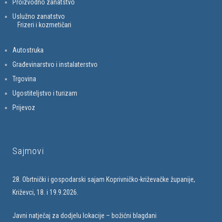
Proizvodno zanatstvo
Uslužno zanatstvo
Frizeri i kozmetičari
Autostruka
Građevinarstvo i instalaterstvo
Trgovina
Ugostiteljstvo i turizam
Prijevoz
Sajmovi
28. Obrtnički i gospodarski sajam Koprivničko-križevačke županije,
Križevci, 18. i 19.9.2026.
Javni natječaj za dodjelu lokacije – božićni blagdani