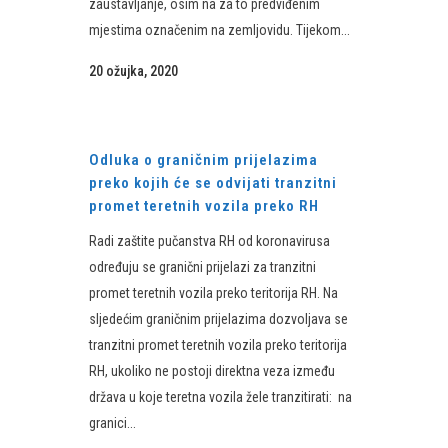
zaustavljanje, osim na za to predviđenim
mjestima označenim na zemljovidu. Tijekom...
20 ožujka, 2020
Odluka o graničnim prijelazima
preko kojih će se odvijati tranzitni
promet teretnih vozila preko RH
Radi zaštite pučanstva RH od koronavirusa
određuju se granični prijelazi za tranzitni
promet teretnih vozila preko teritorija RH. Na
sljedećim graničnim prijelazima dozvoljava se
tranzitni promet teretnih vozila preko teritorija
RH, ukoliko ne postoji direktna veza između
država u koje teretna vozila žele tranzitirati: na
granici...