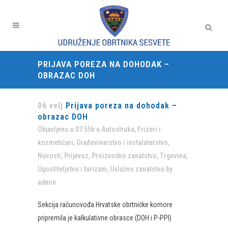
PRIJAVA POREZA NA DOHODAK –
OBRAZAC DOH
06 velj
Prijava poreza na dohodak –
obrazac DOH
Objavljeno u 07:55h
u
Autostruka
,
Frizeri i
kozmetičari
,
Građevinarstvo i instalaterstvo
,
Novosti
,
Prijevoz
,
Proizvodno zanatstvo
,
Trgovina
,
Ugostiteljstvo i turizam
,
Uslužno zanatstvo
by
admin
Sekcija računovođa Hrvatske obrtničke komore
pripremila je kalkulativne obrasce (DOH i P-PPI)