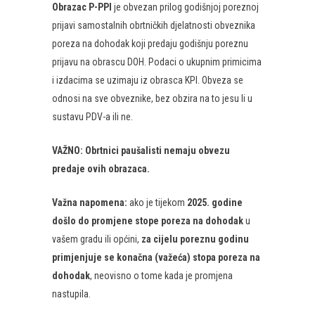
Obrazac P-PPI
je obvezan prilog godišnjoj poreznoj
prijavi samostalnih obrtničkih djelatnosti obveznika
poreza na dohodak koji predaju godišnju poreznu
prijavu na obrascu DOH. Podaci o ukupnim primicima
i izdacima se uzimaju iz obrasca KPI. Obveza se
odnosi na sve obveznike, bez obzira na to jesu li u
sustavu PDV-a ili ne.
VAŽNO: Obrtnici paušalisti nemaju obvezu
predaje ovih obrazaca.
Važna napomena:
ako je tijekom
2025. godine
došlo do promjene stope poreza na dohodak
u
vašem gradu ili općini,
za cijelu poreznu godinu
primjenjuje se konačna (važeća) stopa poreza na
dohodak
, neovisno o tome kada je promjena
nastupila.