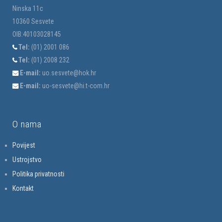
Ninska 11c
10360 Sesvete
OIB:40103028145
Tel:
(01) 2001 086
Tel:
(01) 2008 232
E-mail:
uo.sesvete@hok.hr
E-mail:
uo-sesvete@hi.t-com.hr
O nama
Povijest
Ustrojstvo
Politika privatnosti
Kontakt