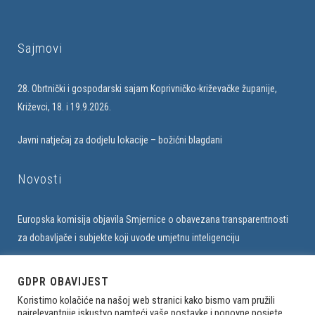
Sajmovi
28. Obrtnički i gospodarski sajam Koprivničko-križevačke županije,
Križevci, 18. i 19.9.2026.
Javni natječaj za dodjelu lokacije – božićni blagdani
Novosti
Europska komisija objavila Smjernice o obavezana transparentnosti
za dobavljače i subjekte koji uvode umjetnu inteligenciju
Upis u bazu obrtnika na web stranici Udruženja
GDPR OBAVIJEST
Koristimo kolačiće na našoj web stranici kako bismo vam pružili
najrelevantnije iskustvo pamteći vaše postavke i ponovne posjete.