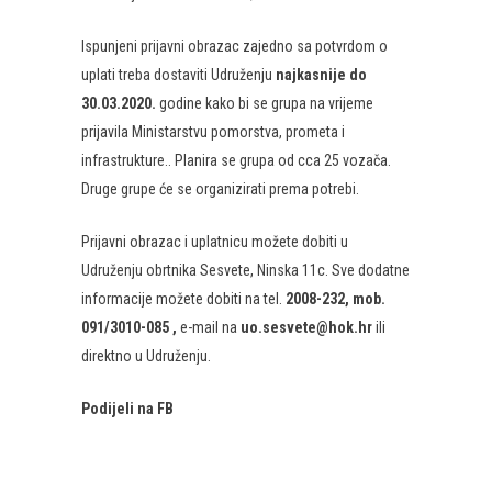
Ispunjeni prijavni obrazac zajedno sa potvrdom o
uplati treba dostaviti Udruženju
najkasnije do
30.03.2020.
godine kako bi se grupa na vrijeme
prijavila Ministarstvu pomorstva, prometa i
infrastrukture.. Planira se grupa od cca 25 vozača.
Druge grupe će se organizirati prema potrebi.
Prijavni obrazac i uplatnicu možete dobiti u
Udruženju obrtnika Sesvete, Ninska 11c. Sve dodatne
informacije možete dobiti na tel.
2008-232, mob.
091/3010-085 ,
e-mail na
uo.sesvete@hok.hr
ili
direktno u Udruženju.
Podijeli na FB