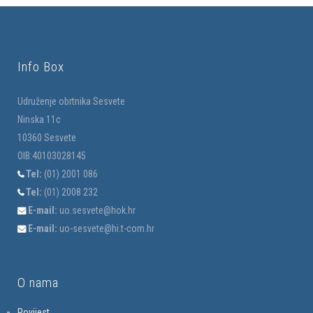
Info Box
Udruženje obrtnika Sesvete
Ninska 11c
10360 Sesvete
OIB:40103028145
Tel:
(01) 2001 086
Tel:
(01) 2008 232
E-mail:
uo.sesvete@hok.hr
E-mail:
uo-sesvete@hi.t-com.hr
O nama
Povijest