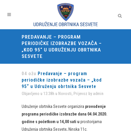
PREDAVANJE – PROGRAM
PERIODIČKE IZOBRAZBE VOZAČA –
„KOD 95“ U UDRUŽENJU OBRTNIKA
SESVETE
04 ožu
Predavanje – program
periodičke izobrazbe vozača – „kod
95“ u Udruženju obrtnika Sesvete
Objavljeno u 13:38h
u
Novosti
,
Prijevoz
by
admin
Udruženje obrtnika Sesvete organizira
provođenje
programa periodičke izobrazbe dana 04.04.2020.
godine s početkom u 14,00 sati u
prostorijama
Udruženja obrtnika Sesvete, Ninska 11c.