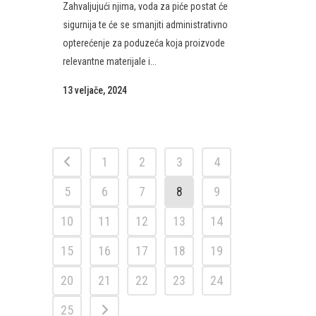
Zahvaljujući njima, voda za piće postat će
sigurnija te će se smanjiti administrativno
opterećenje za poduzeća koja proizvode
relevantne materijale i...
13 veljače, 2024
1
2
3
4
5
6
7
8
9
10
11
12
13
14
15
16
17
18
19
20
21
22
23
24
25