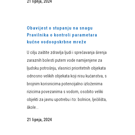
21 lipnja, 2024
Obavijest o stupanju na snagu
Pravilnika o kontroli parametara
kućne vodoopskrbne mreže
U cilju zaštite zdravlja ljudi i sprečavanja širenja
zaraznih bolesti putem vode namijenjene za
ljudsku potrošnju, vlasnici prioritetnih objekata
odnosno velikih objekata koji nisu kućanstva, s
brojnim korisnicima potencijalno izloženima
rizicima povezanima s vodom, osobito veliki
objekti za javnu upotrebu i to: bolnice, lječilišta,
škole...
21 lipnja, 2024