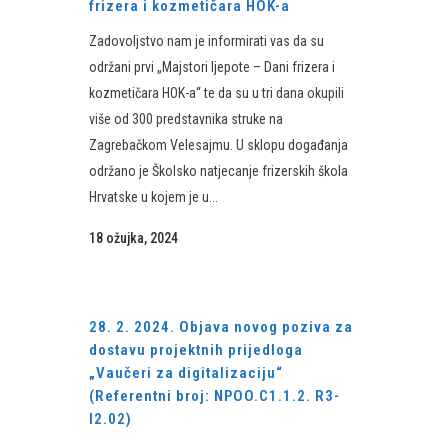
frizera i kozmetičara HOK-a
Zadovoljstvo nam je informirati vas da su
održani prvi „Majstori ljepote – Dani frizera i
kozmetičara HOK-a“ te da su u tri dana okupili
više od 300 predstavnika struke na
Zagrebačkom Velesajmu. U sklopu događanja
održano je Školsko natjecanje frizerskih škola
Hrvatske u kojem je u...
18 ožujka, 2024
28. 2. 2024. Objava novog poziva za
dostavu projektnih prijedloga
„Vaučeri za digitalizaciju“
(Referentni broj: NPOO.C1.1.2. R3-
I2.02)