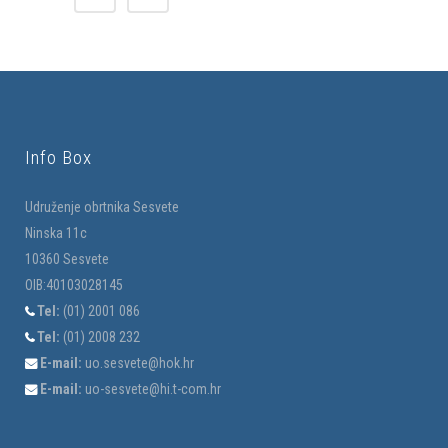
Info Box
Udruženje obrtnika Sesvete
Ninska 11c
10360 Sesvete
OIB:40103028145
Tel:
(01) 2001 086
Tel:
(01) 2008 232
E-mail:
uo.sesvete@hok.hr
E-mail:
uo-sesvete@hi.t-com.hr