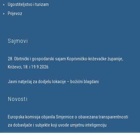
Ugostiteljstvo i turizam
Prijevoz
Sajmovi
28. Obrtnički i gospodarski sajam Koprivničko-križevačke županije,
Križevci, 18. i 19.9.2026.
Javni natječaj za dodjelu lokacije – božićni blagdani
Novosti
Europska komisija objavila Smjernice o obavezana transparentnosti
za dobavljače i subjekte koji uvode umjetnu inteligenciju
Upis u bazu obrtnika na web stranici Udruženja