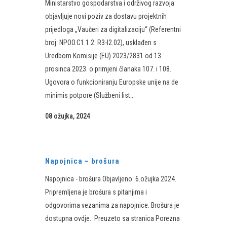
Ministarstvo gospodarstva i održivog razvoja
objavljuje novi poziv za dostavu projektnih
prijedloga „Vaučeri za digitalizaciju“ (Referentni
broj: NPOO.C1.1.2. R3-I2.02), usklađen s
Uredbom Komisije (EU) 2023/2831 od 13.
prosinca 2023. o primjeni članaka 107. i 108.
Ugovora o funkcioniranju Europske unije na de
minimis potpore (Službeni list...
08 ožujka, 2024
Napojnica – brošura
Napojnica - brošura Objavljeno: 6.ožujka 2024. ​
Pripremljena je brošura s pitanjima i
odgovorima vezanima za napojnice.​ Brošura je
dostupna ovdje.​​ Preuzeto sa stranica Porezna