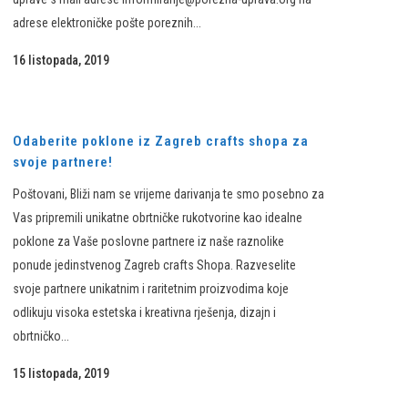
adrese elektroničke pošte poreznih...
16 listopada, 2019
Odaberite poklone iz Zagreb crafts shopa za
svoje partnere!
Poštovani, Bliži nam se vrijeme darivanja te smo posebno za
Vas pripremili unikatne obrtničke rukotvorine kao idealne
poklone za Vaše poslovne partnere iz naše raznolike
ponude jedinstvenog Zagreb crafts Shopa. Razveselite
svoje partnere unikatnim i raritetnim proizvodima koje
odlikuju visoka estetska i kreativna rješenja, dizajn i
obrtničko...
15 listopada, 2019