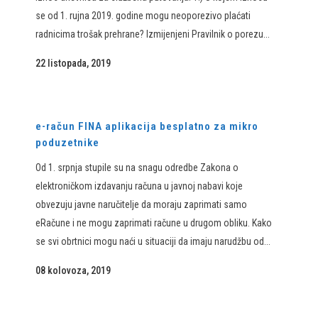
se od 1. rujna 2019. godine mogu neoporezivo plaćati
radnicima trošak prehrane? Izmijenjeni Pravilnik o porezu...
22 listopada, 2019
e-račun FINA aplikacija besplatno za mikro
poduzetnike
Od 1. srpnja stupile su na snagu odredbe Zakona o
elektroničkom izdavanju računa u javnoj nabavi koje
obvezuju javne naručitelje da moraju zaprimati samo
eRačune i ne mogu zaprimati račune u drugom obliku. Kako
se svi obrtnici mogu naći u situaciji da imaju narudžbu od...
08 kolovoza, 2019