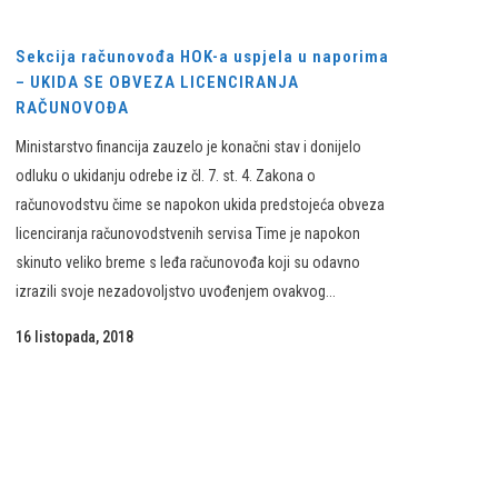
Sekcija računovođa HOK-a uspjela u naporima
– UKIDA SE OBVEZA LICENCIRANJA
RAČUNOVOĐA
Ministarstvo financija zauzelo je konačni stav i donijelo
odluku o ukidanju odrebe iz čl. 7. st. 4. Zakona o
računovodstvu čime se napokon ukida predstojeća obveza
licenciranja računovodstvenih servisa Time je napokon
skinuto veliko breme s leđa računovođa koji su odavno
izrazili svoje nezadovoljstvo uvođenjem ovakvog...
16 listopada, 2018