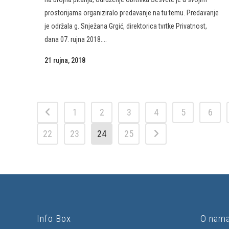
prostorijama organiziralo predavanje na tu temu. Predavanje
je održala g. Snježana Grgić, direktorica tvrtke Privatnost,
dana 07. rujna 2018....
21 rujna, 2018
1
2
3
4
5
6
22
23
24
25
Info Box
O nam