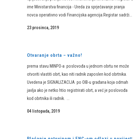
ime Ministarstva financija - Ureda za sprječavanje pranja
novca operativno vodi Financijska agencija.Registar sadrži...
23 prosinca, 2019
Otvaranje obrta – važno!
prema stavu MINPO-a poslovođa u jednom obrtu ne može
otvoriti vlastiti obrt, kao niti radnik zaposlen kod obrtnika.
Uvedena je SIGNALIZACIJA po OIB-u građana koja odmah
javlja ako je netko htio registrirati obrt, a već je poslovođa
kod obrtnika ili radnik. ...
04 listopada, 2019
Plaćanje gotovinom i ENC-om odlazi u povijest: