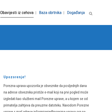
Obavijesti iz cehova
Baza obrtnika
Događanja
Upozorenje!
Porezna uprava upozorila je obveznike da posljednjih dana
na adrese obveznika pristiže e-mail koji na prvi pogled može
izgledati kao službeni mail Porezne uprave, a u kojem se od
primatelja zahtjeva da preuzme datoteku. Navodom Porezne
uprave s mail adrese informiranje@porezna-uprava.org na