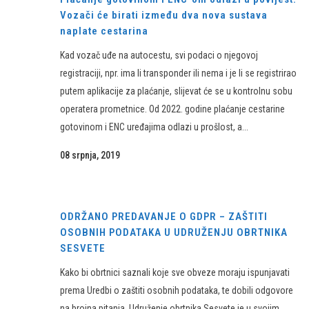
Vozači će birati između dva nova sustava
naplate cestarina
Kad vozač uđe na autocestu, svi podaci o njegovoj
registraciji, npr. ima li transponder ili nema i je li se registrirao
putem aplikacije za plaćanje, slijevat će se u kontrolnu sobu
operatera prometnice. Od 2022. godine plaćanje cestarine
gotovinom i ENC uređajima odlazi u prošlost, a...
08 srpnja, 2019
ODRŽANO PREDAVANJE O GDPR – ZAŠTITI
OSOBNIH PODATAKA U UDRUŽENJU OBRTNIKA
SESVETE
Kako bi obrtnici saznali koje sve obveze moraju ispunjavati
prema Uredbi o zaštiti osobnih podataka, te dobili odgovore
na brojna pitanja, Udruženje obrtnika Sesvete je u svojim