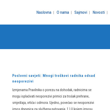
Naslovna
O nama
Sajmovi
Novosti
Poslovni savjeti: Mnogi troškovi radnika odsad
neoporezivi
Izmjenama Pravilnika o porezu na dohodak, radnicima se
mogu isplaćivati neoporezivi primici za trošak prehrane,
smještaja, vrtića i odmora. Ujedno, povećao se neoporezivi
iznos dnevnica za službena putovanja. 1.) U kojem iznosu