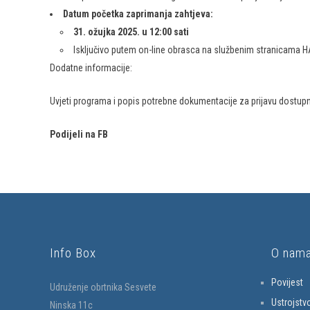
Datum početka zaprimanja zahtjeva:
31. ožujka 2025. u 12:00 sati
Isključivo putem on-line obrasca na službenim stranicama
Dodatne informacije:
Uvjeti programa i popis potrebne dokumentacije za prijavu dostup
Podijeli na FB
Info Box
O nam
Povijest
Udruženje obrtnika Sesvete
Ustrojstv
Ninska 11c