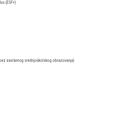
lus (ESF+).
obe bez završenog srednjoškolskog obrazovanja)