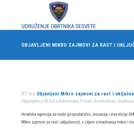
OBJAVLJENI MIKRO ZAJMOVI ZA RAST I UKLJU
07 tra
Objavljeni Mikro zajmovi za rast i uključe
Objavljeno u 09:21h
u
Autostruka
,
Frizeri i kozmetičari
,
Građevina
Hrvatska agencija za malo gospodarstvo, inovacije i investicije (HA
Mikro zajmovi za rast i uključenost, s ciljem osnaživanja mikro i ma