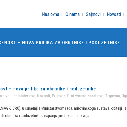
Naslovna
O nama
Sajmovi
Novosti
ČENOST – NOVA PRILIKA ZA OBRTNIKE I PODUZETNIKE
nost – nova prilika za obrtnike i poduzetnike
rstvo i instalaterstvo
,
Novosti
,
Prijevoz
,
Proizvodno zanatstvo
,
Trgovina
,
Ugo
MAG-BICRO), u suradnji s Ministarstvom rada, mirovinskoga sustava, obitelji i soc
lih obrtnika i poduzetnika u najranjivijim fazama razvoja.