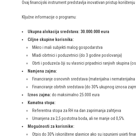
Ovaj financijski instrument predstavlja inovativan pristup korišten
Ključne informacije o programu:
Ukupna alokacija sredstava: 30.000.000 eura
Ciljne skupine korisnika:
Mikro i mali subjekti malog gospodarstva
Mladi obrtnici i poduzetnici (do 3 godine poslovanja)
Obrti i poduzeća čiji su vlasnici pripadnici ranjivih skupina
Namjena zajma:
Financiranje osnovnih sredstava (materijalna i nematerijalna
Financiranje obrtnih sredstava (do 30% ukupnog iznosa zaj
Iznos zajma:
do maksimalno 25.000 eura
Kamatna stopa:
Referentna stopa za RH na dan zaprimanja zahtjeva
Umanjena za 2,5 postotna boda, ali ne manje od 0,5%.
Mogućnosti za korisnike:
Otpis do 30% iskorištene glavnice ako su ispunjeni uvjeti fin