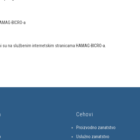
 HAMAG-BICRO-a
ni su na službenim internetskim stranicama
HAMAG-BICRO-a.
a
Cehovi
Proizvodno zanatstvo
o
Uslužno zanatstvo