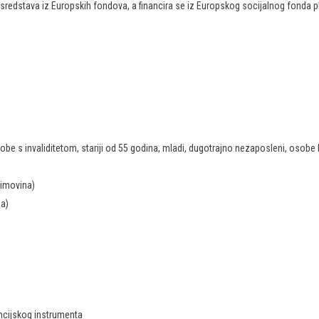
ju sredstava iz Europskih fondova, a financira se iz Europskog socijalnog fonda p
 (osobe s invaliditetom, stariji od 55 godina, mladi, dugotrajno nezaposleni, os
 imovina)
ma)
ancijskog instrumenta