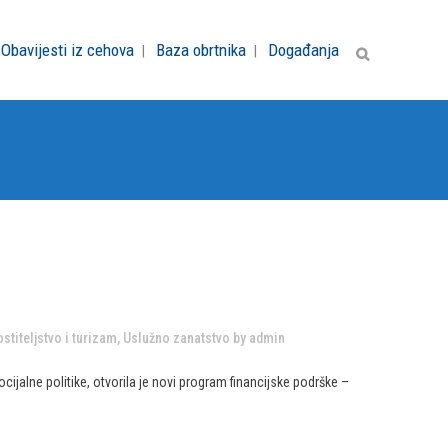
Obavijesti iz cehova
Baza obrtnika
Događanja
stiteljstvo i turizam
,
Uslužno zanatstvo
by
admin
ijalne politike, otvorila je novi program financijske podrške –