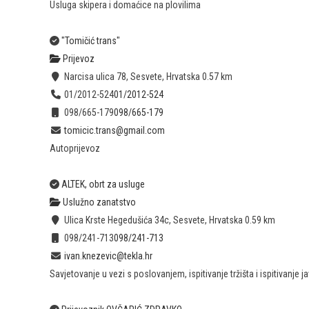
Usluga skipera i domaćice na plovilima
"Tomičić trans"
Prijevoz
Narcisa ulica 78, Sesvete, Hrvatska
0.57 km
01/2012-524
01/2012-524
098/665-179
098/665-179
tomicic.trans@gmail.com
Autoprijevoz
ALTEK, obrt za usluge
Uslužno zanatstvo
Ulica Krste Hegedušića 34c, Sesvete, Hrvatska
0.59 km
098/241-713
098/241-713
ivan.knezevic@tekla.hr
Savjetovanje u vezi s poslovanjem, ispitivanje tržišta i ispitivanje 