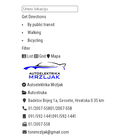
Get Directions
By public transit
Walking
Bicycling
Filter
List
Grid
Mapa
Autoelektrika Mrzljak
Autostruka
Badelov Brijeg 1a, Sesvete, Hrvatska
0.35 km
01/2007-558
01/2007-558
091/592-1441
091/592-1441
01/2007-558
tonimrzljak@gmail.com