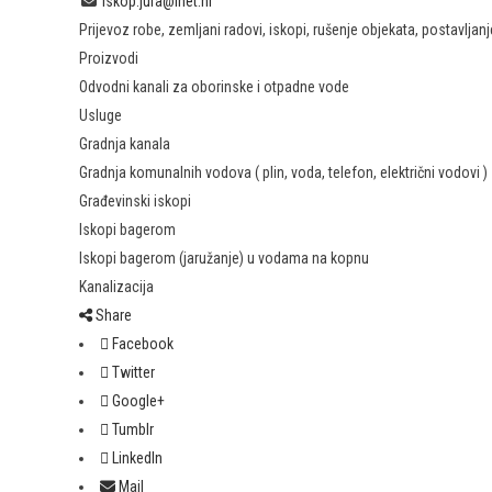
iskop.jura@inet.hr
Prijevoz robe, zemljani radovi, iskopi, rušenje objekata, postavljanje
Proizvodi
Odvodni kanali za oborinske i otpadne vode
Usluge
Gradnja kanala
Gradnja komunalnih vodova ( plin, voda, telefon, električni vodovi )
Građevinski iskopi
Iskopi bagerom
Iskopi bagerom (jaružanje) u vodama na kopnu
Kanalizacija
Share
Facebook
Twitter
Google+
Tumblr
LinkedIn
Mail