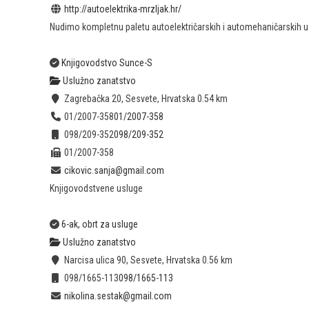
http://autoelektrika-mrzljak.hr/
Nudimo kompletnu paletu autoelektričarskih i automehaničarskih us
Knjigovodstvo Sunce-S
Uslužno zanatstvo
Zagrebačka 20, Sesvete, Hrvatska
0.54 km
01/2007-358
01/2007-358
098/209-352
098/209-352
01/2007-358
cikovic.sanja@gmail.com
Knjigovodstvene usluge
6-ak, obrt za usluge
Uslužno zanatstvo
Narcisa ulica 90, Sesvete, Hrvatska
0.56 km
098/1665-113
098/1665-113
nikolina.sestak@gmail.com