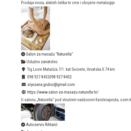
Prodaja inoxa, alatnih čelika te crne i obojene metalurgije
Salon za masažu "Naturella"
Uslužno zanatstvo
Trg Lovre Matačića 7/1. kat Sesvete, Hrvatska
0.74 km
098 927 8432
098 927 8432
snjezana.grubor@gmail.com
https://www.salon-za-masazu-naturella.hr/
U salonu „Naturella“ pod stručnim nadzorom fizioterapeuta, osim k
Autoservis Rihtarić