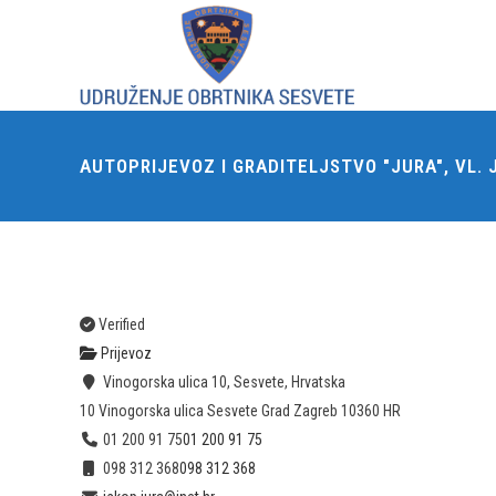
AUTOPRIJEVOZ I GRADITELJSTVO "JURA", VL.
Verified
Prijevoz
Vinogorska ulica 10, Sesvete, Hrvatska
10 Vinogorska ulica
Sesvete
Grad Zagreb
10360
HR
01 200 91 75
01 200 91 75
098 312 368
098 312 368