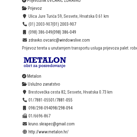
Prijevoznik OVČARIĆ ZDRAVKO
Prijevoz
Ulica Jure Turića 59, Sesvete, Hrvatska
0.61 km
(01) 2003-907
(01) 2003-907
(098) 386-049
(098) 386-049
zdravko.ovcaric@windowslive.com
Prijevoz tereta u unutarnjem transportu usluga prijevoza palet. robe, 
Metalon
Uslužno zanatstvo
Brestovečka cesta 82, Sesvete, Hrvatska
0.73 km
01/7881-055
01/7881-055
098/298-094
098/298-094
01/6696-867
kruno.skrapec@gmail.com
http://www.metalon.hr/