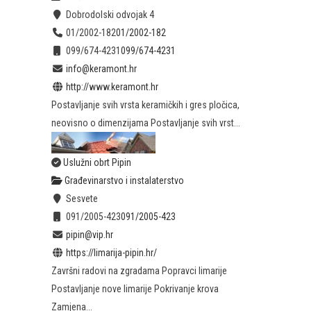
Dobrodolski odvojak 4
01/2002-182
01/2002-182
099/674-4231
099/674-4231
info@keramont.hr
http://www.keramont.hr
Postavljanje svih vrsta keramičkih i gres pločica,
neovisno o dimenzijama Postavljanje svih vrst...
Uslužni obrt Pipin
Građevinarstvo i instalaterstvo
Sesvete
091/2005-423
091/2005-423
pipin@vip.hr
https://limarija-pipin.hr/
Završni radovi na zgradama Popravci limarije
Postavljanje nove limarije Pokrivanje krova
Zamjena...