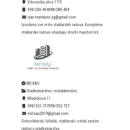
Vrbovečka ulica 17/5
098/280-404
098/280-404
ivan.manduric.zg@gmail.com
Izvodimo sve vrste staklarskih radova. Kompletne
staklarske radove obavljaju stručni majstori brz...
MD BAU
Građevinarstvo i instalaterstvo
Mladičkova 11
098/352-737
098/352-737
md.bau2019@gmail.com
Soboslikarski, ličilački, staklarski i ostali završni
radovi u građevinarstvu.