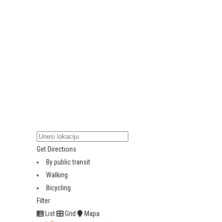
Get Directions
By public transit
Walking
Bicycling
Filter
List
Grid
Mapa