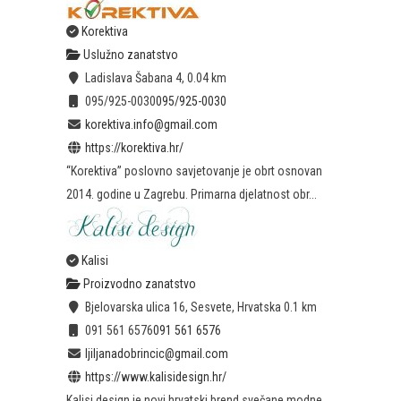
Korektiva
Uslužno zanatstvo
Ladislava Šabana 4,
0.04 km
095/925-0030
095/925-0030
korektiva.info@gmail.com
https://korektiva.hr/
“Korektiva” poslovno savjetovanje je obrt osnovan
2014. godine u Zagrebu. Primarna djelatnost obr...
Kalisi
Proizvodno zanatstvo
Bjelovarska ulica 16, Sesvete, Hrvatska
0.1 km
091 561 6576
091 561 6576
ljiljanadobrincic@gmail.com
https://www.kalisidesign.hr/
Kalisi design je novi hrvatski brend svečane modne