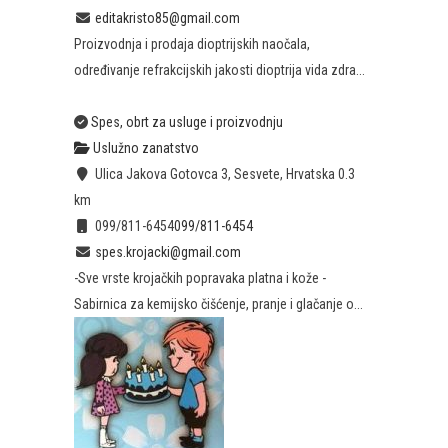
editakristo85@gmail.com
Proizvodnja i prodaja dioptrijskih naočala,
određivanje refrakcijskih jakosti dioptrija vida zdra...
Spes, obrt za usluge i proizvodnju
Uslužno zanatstvo
Ulica Jakova Gotovca 3, Sesvete, Hrvatska
0.3
km
099/811-6454
099/811-6454
spes.krojacki@gmail.com
-Sve vrste krojačkih popravaka platna i kože -
Sabirnica za kemijsko čišćenje, pranje i glačanje o...