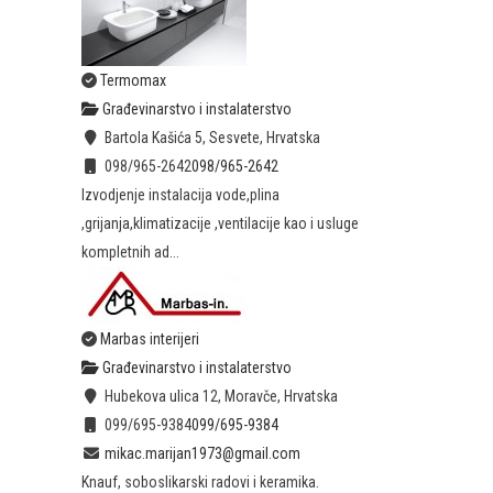
Termomax
Građevinarstvo i instalaterstvo
Bartola Kašića 5, Sesvete, Hrvatska
098/965-2642
098/965-2642
Izvodjenje instalacija vode,plina
,grijanja,klimatizacije ,ventilacije kao i usluge
kompletnih ad...
Marbas interijeri
Građevinarstvo i instalaterstvo
Hubekova ulica 12, Moravče, Hrvatska
099/695-9384
099/695-9384
mikac.marijan1973@gmail.com
Knauf, soboslikarski radovi i keramika.