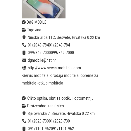
D&G MOBILE
Trgovina
Ninska ulica 11C, Sesvete, Hrvatska
0.22 km
01/2049-784
01/2049-784
099/842-7000
099/842-7000
dgmobile@net.hr
http://www.servis-mobitela.com
-Servis mobitela -prodaja mobitela, opreme za
mobitele -otkup mobitela
Krišto optika, obrt za optiku i optometriju
Proizvodno zanatstvo
Bjelovarska 7, Sesvete, Hrvatska
0.22 km
01/2020-730
01/2020-730
091/1101-962
091/1101-962