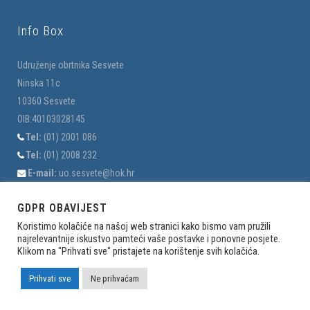
Info Box
Udruženje obrtnika Sesvete
Ninska 11c
10360 Sesvete
OIB:40103028145
Tel:
(01) 2001 086
Tel:
(01) 2008 232
E-mail:
uo.sesvete@hok.hr
E-mail:
uo-sesvete@hi.t-com.hr
GDPR OBAVIJEST
Koristimo kolačiće na našoj web stranici kako bismo vam pružili
najrelevantnije iskustvo pamteći vaše postavke i ponovne posjete.
O nama
Klikom na "Prihvati sve" pristajete na korištenje svih kolačića.
Povijest
Prihvati sve
Ne prihvaćam
Ustrojstvo