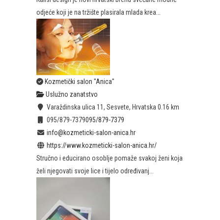
odjeće koji je na tržište plasirala mlada krea...
Kozmetički salon "Anica"
Uslužno zanatstvo
Varaždinska ulica 11, Sesvete, Hrvatska
0.16 km
095/879-7379
095/879-7379
info@kozmeticki-salon-anica.hr
https://www.kozmeticki-salon-anica.hr/
Stručno i educirano osoblje pomaže svakoj ženi koja
želi njegovati svoje lice i tijelo određivanj...