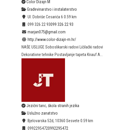
Color Dizajn M
Građevinarstvo i instalaterstvo
Ul. Dobriše Cesarića 6
0.59 km
099 326 22 93
099 326 22 93
marjan075@gmail.com
http://www.color-dizajn-m.hr/
NAŠE USLUGE Soboslikarski radovi Ličilački radovi
Dekorativne tehnike Postavljanje tapeta Knauf A...
Jezični tanc, škola stranih jezika
Uslužno zanatstvo
Bjelovarska 52d, 10360 Sesvete
0.59 km
0992295472
0992295472