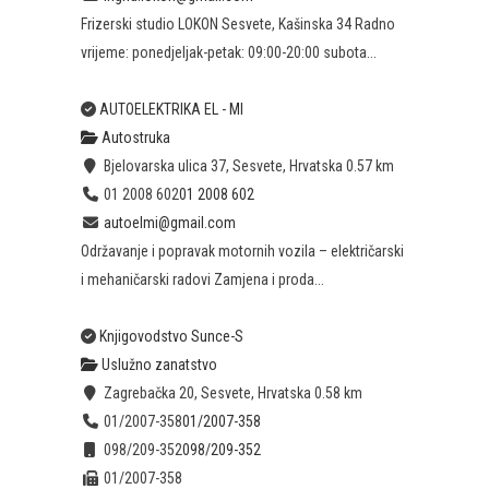
Frizerski studio LOKON Sesvete, Kašinska 34 Radno
vrijeme: ponedjeljak-petak: 09:00-20:00 subota...
AUTOELEKTRIKA EL - MI
Autostruka
Bjelovarska ulica 37, Sesvete, Hrvatska
0.57 km
01 2008 602
01 2008 602
autoelmi@gmail.com
Održavanje i popravak motornih vozila – električarski
i mehaničarski radovi Zamjena i proda...
Knjigovodstvo Sunce-S
Uslužno zanatstvo
Zagrebačka 20, Sesvete, Hrvatska
0.58 km
01/2007-358
01/2007-358
098/209-352
098/209-352
01/2007-358