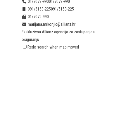
01/7079-990
01/7079-990
091/5153-225
091/5153-225
01/7079-990
marijana.mrkonjic@allianz.hr
Ekskluzivna Allianz agencija za zastupanje u
osiguranju
Redo search when map moved