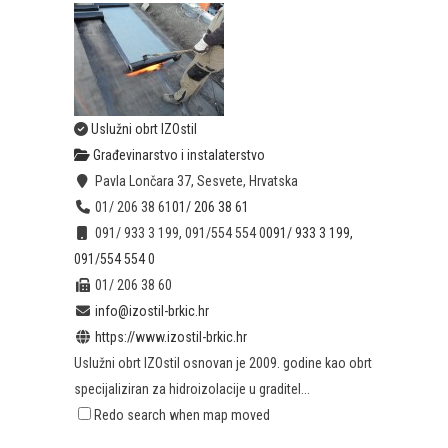
Uslužni obrt IZOstil
Građevinarstvo i instalaterstvo
Pavla Lončara 37, Sesvete, Hrvatska
01/ 206 38 61
01/ 206 38 61
091/ 933 3 199, 091/554 554 0
091/ 933 3 199,
091/554 554 0
01/ 206 38 60
info@izostil-brkic.hr
https://www.izostil-brkic.hr
Uslužni obrt IZOstil osnovan je 2009. godine kao obrt
specijaliziran za hidroizolacije u graditel...
Redo search when map moved