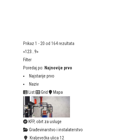
Prikaz 1 - 20 od 164 rezultata
«
1
2
3
...
9
»
Filter
Poredaj po:
Najnovije prvo
Najstarije prvo
Naziv
List
Grid
Mapa
KFP, obrt za usluge
Građevinarstvo i instalaterstvo
Kraljevečka ulica 12