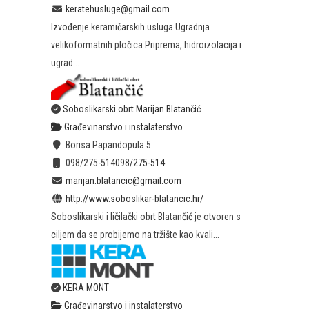
keratehusluge@gmail.com
Izvođenje keramičarskih usluga Ugradnja
velikoformatnih pločica Priprema, hidroizolacija i
ugrad...
Soboslikarski obrt Marijan Blatančić
Građevinarstvo i instalaterstvo
Borisa Papandopula 5
098/275-514
098/275-514
marijan.blatancic@gmail.com
http://www.soboslikar-blatancic.hr/
Soboslikarski i ličilački obrt Blatančić je otvoren s
ciljem da se probijemo na tržište kao kvali...
KERA MONT
Građevinarstvo i instalaterstvo