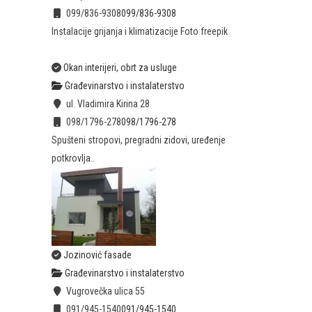
099/836-9308
099/836-9308
Instalacije grijanja i klimatizacije Foto freepik
Okan interijeri, obrt za usluge
Građevinarstvo i instalaterstvo
ul. Vladimira Kirina 28
098/1796-278
098/1796-278
Spušteni stropovi, pregradni zidovi, uređenje
potkrovlja..
Jozinović fasade
Građevinarstvo i instalaterstvo
Vugrovečka ulica 55
091/945-1540
091/945-1540