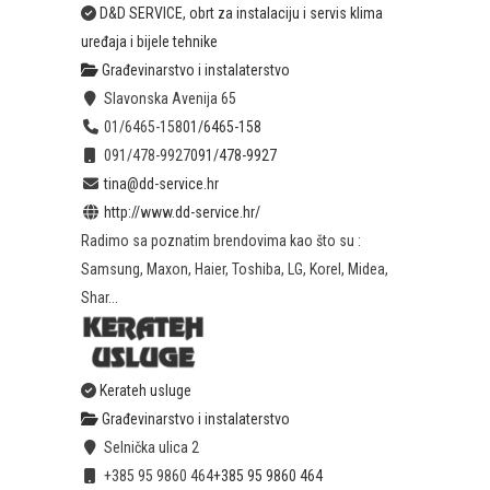
D&D SERVICE, obrt za instalaciju i servis klima
uređaja i bijele tehnike
Građevinarstvo i instalaterstvo
Slavonska Avenija 65
01/6465-158
01/6465-158
091/478-9927
091/478-9927
tina@dd-service.hr
http://www.dd-service.hr/
Radimo sa poznatim brendovima kao što su :
Samsung, Maxon, Haier, Toshiba, LG, Korel, Midea,
Shar...
Kerateh usluge
Građevinarstvo i instalaterstvo
Selnička ulica 2
+385 95 9860 464
+385 95 9860 464