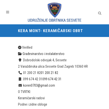
KERA MONT- KERAMIČARSKI OBRT
Verified
Građevinarstvo i instalaterstvo
Dobrodolski odvojak 4, Sesvete
2 Varaždinska ulica
Sesvete
Grad Zagreb
10360
HR
01 200 21 82
01 200 21 82
099 674 42 31
099 674 42 31
koren0703@gmail.com
O TVRTKI:
Keramičarski radovi
Podne i zidne obloge