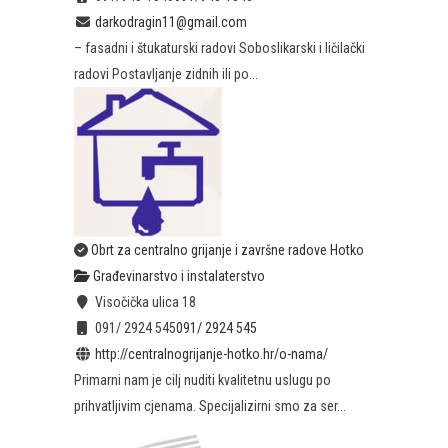
darkodragin11@gmail.com
– fasadni i štukaturski radovi Soboslikarski i ličilački
radovi Postavljanje zidnih ili po...
Obrt za centralno grijanje i završne radove Hotko
Građevinarstvo i instalaterstvo
Visočička ulica 18
091/ 2924 545
091/ 2924 545
http://centralnogrijanje-hotko.hr/o-nama/
Primarni nam je cilj nuditi kvalitetnu uslugu po
prihvatljivim cjenama. Specijalizirni smo za ser...