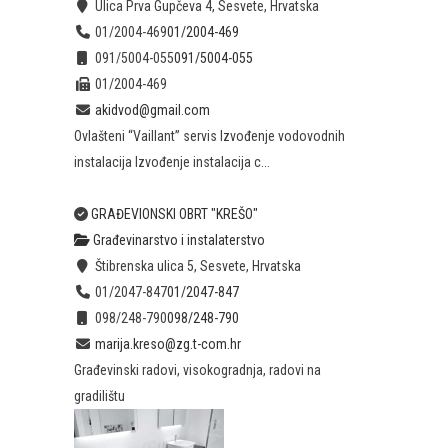
Ulica Prva Gupčeva 4, Sesvete, Hrvatska
01/2004-469
01/2004-469
091/5004-055
091/5004-055
01/2004-469
akidvod@gmail.com
Ovlašteni “Vaillant” servis Izvođenje vodovodnih
instalacija Izvođenje instalacija c...
GRAĐEVIONSKI OBRT "KREŠO"
Građevinarstvo i instalaterstvo
Štibrenska ulica 5, Sesvete, Hrvatska
01/2047-847
01/2047-847
098/248-790
098/248-790
marija.kreso@zg.t-com.hr
Građevinski radovi, visokogradnja, radovi na
gradilištu