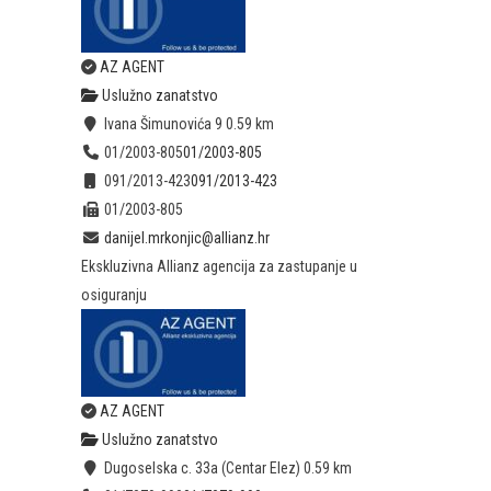
AZ AGENT
Uslužno zanatstvo
Ivana Šimunovića 9
0.59 km
01/2003-805
01/2003-805
091/2013-423
091/2013-423
01/2003-805
danijel.mrkonjic@allianz.hr
Ekskluzivna Allianz agencija za zastupanje u
osiguranju
AZ AGENT
Uslužno zanatstvo
Dugoselska c. 33a (Centar Elez)
0.59 km