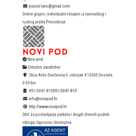
jezicni.tanc@gmail.com
Online grupni i individualni tečajevi iz njemačkog i
ruskog jezika Prevođenje
Novi pod
Uslužno zanatstvo
Ulica Ante Starčevića II. odvojak 4 10360 Sesvete
0.59 km
091/5041-810
091/5041-810
info@novipod.hr
http://www.novipod.hr
Obrt za postavljanje parketa i drugih drvenih podnih
obloga, tapisona i linoleuma