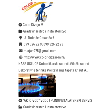
Color Dizajn M
Građevinarstvo i instalaterstvo
Ul. Dobriše Cesarića 6
099 326 22 93
099 326 22 93
marjan075@gmail.com
http://www.color-dizajn-m.hr/
NAŠE USLUGE Soboslikarski radovi Ličilački radovi
Dekorativne tehnike Postavljanje tapeta Knauf A...
"AKI-D-VOD" VODO I PLINOINSTALATERSKI SERVIS
Građevinarstvo i instalaterstvo