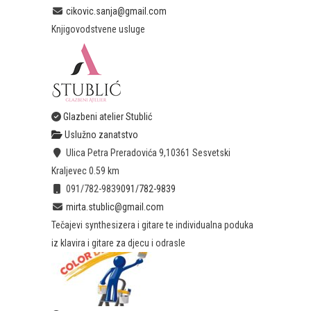
cikovic.sanja@gmail.com
Knjigovodstvene usluge
Glazbeni atelier Stublić
Uslužno zanatstvo
Ulica Petra Preradovića 9,10361 Sesvetski
Kraljevec
0.59 km
091/782-9839
091/782-9839
mirta.stublic@gmail.com
Tečajevi synthesizera i gitare te individualna poduka
iz klavira i gitare za djecu i odrasle