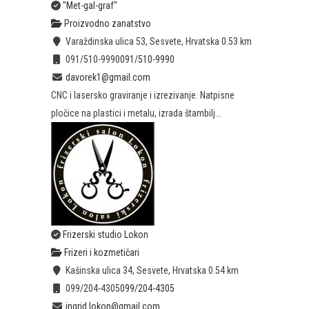
"Met-gal-graf"
Proizvodno zanatstvo
Varaždinska ulica 53, Sesvete, Hrvatska
0.53 km
091/510-9990
091/510-9990
davorek1@gmail.com
CNC i lasersko graviranje i izrezivanje. Natpisne
pločice na plastici i metalu, izrada štambilj...
Frizerski studio Lokon
Frizeri i kozmetičari
Kašinska ulica 34, Sesvete, Hrvatska
0.54 km
099/204-4305
099/204-4305
ingrid.lokon@gmail.com