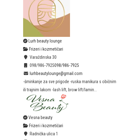
Lurh beauty lounge
Frizeri i kozmetičari
Varaždinska 30
098/986-7925
098/986-7925
lurhbeautylounge@gmail.com
-šminkanje za sve prigode -ruska manikura s običnim
ili trajnim lakom -lash lift, brow lift/lamin...
Vesna beauty
Frizeri i kozmetičari
Radnička ulica 1