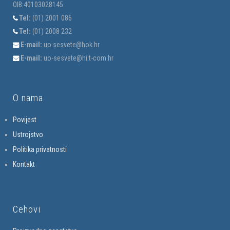
OIB:40103028145
Tel:
(01) 2001 086
Tel:
(01) 2008 232
E-mail:
uo.sesvete@hok.hr
E-mail:
uo-sesvete@hi.t-com.hr
O nama
Povijest
Ustrojstvo
Politika privatnosti
Kontakt
Cehovi