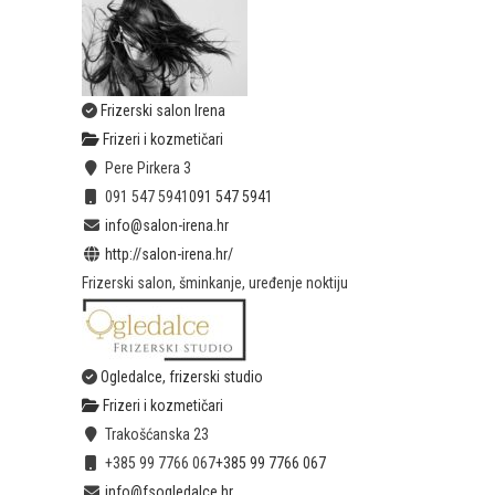
Frizerski salon Irena
Frizeri i kozmetičari
Pere Pirkera 3
091 547 5941
091 547 5941
info@salon-irena.hr
http://salon-irena.hr/
Frizerski salon, šminkanje, uređenje noktiju
Ogledalce, frizerski studio
Frizeri i kozmetičari
Trakošćanska 23
+385 99 7766 067
+385 99 7766 067
info@fsogledalce.hr