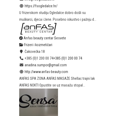
https://fsogledalce.hr/
U frizerskom studiju Ogledalce dobro došli su
muškarci, djeca i žene. Posebno iskustvo i pažnju d...
Anfas beauty centar Sesvete
Frizeri i kozmetičari
Čakovečka 18
+385 (0)1 200 00 74
+385 (0)1 200 00 74
anadina.sumpor@gmail.com
http://www.anfas-beauty.com
ANFAS SPA ZONA ANFAS MASAŽE Shellac trajni lak
ANFAS NOKTI Opustite se uz masažu stopal...