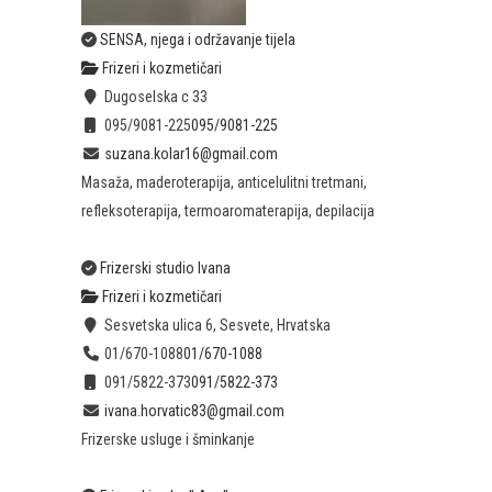
SENSA, njega i održavanje tijela
Frizeri i kozmetičari
Dugoselska c 33
095/9081-225
095/9081-225
suzana.kolar16@gmail.com
Masaža, maderoterapija, anticelulitni tretmani,
refleksoterapija, termoaromaterapija, depilacija
Frizerski studio Ivana
Frizeri i kozmetičari
Sesvetska ulica 6, Sesvete, Hrvatska
01/670-1088
01/670-1088
091/5822-373
091/5822-373
ivana.horvatic83@gmail.com
Frizerske usluge i šminkanje