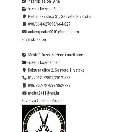
Frizerski salon" Ana"
Frizeri i kozmetičari
Plehanska ulica 31, Sesvete, Hrvatska
098/664-627
098/664-627
ankicajurakic0101@gmail.com
Frizerski salon
"Melita", frizer za žene i muškarce
Frizeri i kozmetičari
Kaktusa ulica 2, Sesvete, Hrvatska
01/2012-728
01/2012-728
098/862-727
098/862-727
melita2411@net.hr
Frizer za žene i muškarce