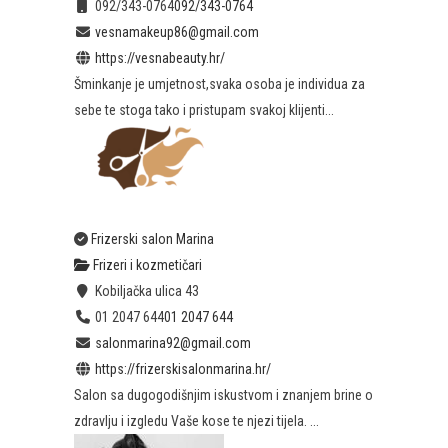
092/343-0764
092/343-0764
vesnamakeup86@gmail.com
https://vesnabeauty.hr/
Šminkanje je umjetnost,svaka osoba je individua za
sebe te stoga tako i pristupam svakoj klijenti...
Frizerski salon Marina
Frizeri i kozmetičari
Kobiljačka ulica 43
01 2047 644
01 2047 644
salonmarina92@gmail.com
https://frizerskisalonmarina.hr/
Salon sa dugogodišnjim iskustvom i znanjem brine o
zdravlju i izgledu Vaše kose te njezi tijela. ...