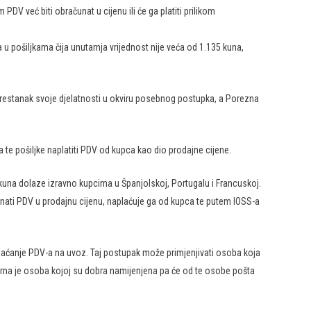
 PDV već biti obračunat u cijenu ili će ga platiti prilikom
 pošiljkama čija unutarnja vrijednost nije veća od 1.135 kuna,
prestanak svoje djelatnosti u okviru posebnog postupka, a Porezna
 te pošiljke naplatiti PDV od kupca kao dio prodajne cijene.
 kuna dolaze izravno kupcima u Španjolskoj, Portugalu i Francuskoj.
unati PDV u prodajnu cijenu, naplaćuje ga od kupca te putem IOSS-a
 plaćanje PDV-a na uvoz​. Taj postupak može primjenjivati osoba koja
vorna je osoba kojoj su dobra namijenjena pa će od te osobe pošta