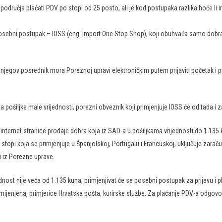
ih područja plaćati PDV po stopi od 25 posto, ali je kod postupaka razlika hoće li im
posebni postupak – IOSS (eng. Import One Stop Shop), koji obuhvaća samo dobra u
njegov posrednik mora Poreznoj upravi elektroničkim putem prijaviti početak i 
ošiljke male vrijednosti, porezni obveznik koji primjenjuje IOSS će od tada i za
internet stranice prodaje dobra koja iz SAD-a u pošiljkama vrijednosti do 1.135
topi koja se primjenjuje u Španjolskoj, Portugalu i Francuskoj, uključuje zarač
u iz Porezne uprave.
ednost nije veća od 1.135 kuna, primjenjivat će se posebni postupak za prijavu i
namijenjena, primjerice Hrvatska pošta, kurirske službe. Za plaćanje PDV-a odgo