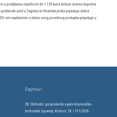
 Kine u pošiljkama vrijednosti do 1.135 kuna dolaze izravno kupcima
u poštanski ured u Zagrebu te Hrvatska pošta prijavljuje dobra
 PDV-om naplaćenim u okviru ovog posebnog postupka prijavljuje u
Sajmovi
28. Obrtnički i gospodarski sajam Koprivničko-
križevačke županije, Križevci, 18. i 19.9.2026.