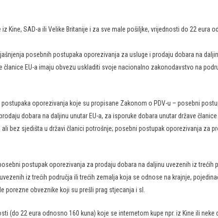
 iz Kine, SAD-a ili Velike Britanije i za sve male pošiljke, vrijednosti do 22 eu
pojašnjenja posebnih postupaka oporezivanja za usluge i prodaju dobara na da
e članice EU-a imaju obvezu uskladiti svoje nacionalno zakonodavstvo na područ
nih postupaka oporezivanja koje su propisane Zakonom o PDV-u – posebni postu
rodaju dobara na daljinu unutar EU-a, za isporuke dobara unutar države članice 
li bez sjedišta u državi članici potrošnje; posebni postupak oporezivanja za prod
posebni postupak oporezivanja za prodaju dobara na daljinu uvezenih iz trećih p
a uvezenih iz trećih područja ili trećih zemalja koja se odnose na krajnje, poje
 porezne obveznike koji su prešli prag stjecanja i sl.
osti (do 22 eura odnosno 160 kuna) koje se internetom kupe npr. iz Kine ili neke 