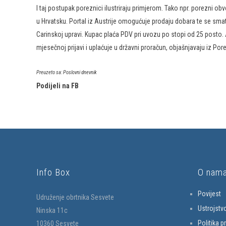
I taj postupak poreznici ilustriraju primjerom. Tako npr. porezni o
u Hrvatsku. Portal iz Austrije omogućuje prodaju dobara te se smatr
Carinskoj upravi. Kupac plaća PDV pri uvozu po stopi od 25 posto
mjesečnoj prijavi i uplaćuje u državni proračun, objašnjavaju iz Por
Preuzeto sa: Poslovni dnevnik
Podijeli na FB
Info Box
O nam
Povijest
Udruženje obrtnika Sesvete
Ustrojstv
Ninska 11c
Politika p
10360 Sesvete