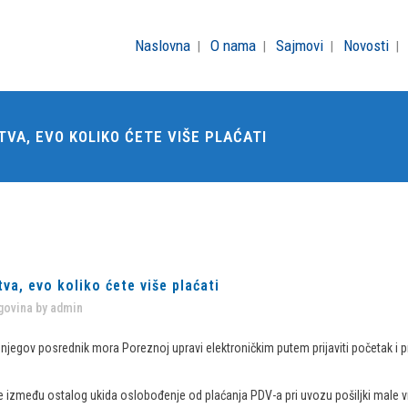
Naslovna
O nama
Sajmovi
Novosti
VA, EVO KOLIKO ĆETE VIŠE PLAĆATI
a, evo koliko ćete više plaćati
govina
by
admin
njegov posrednik mora Poreznoj upravi elektroničkim putem prijaviti početak i 
između ostalog ukida oslobođenje od plaćanja PDV-a pri uvozu pošiljki male vrije