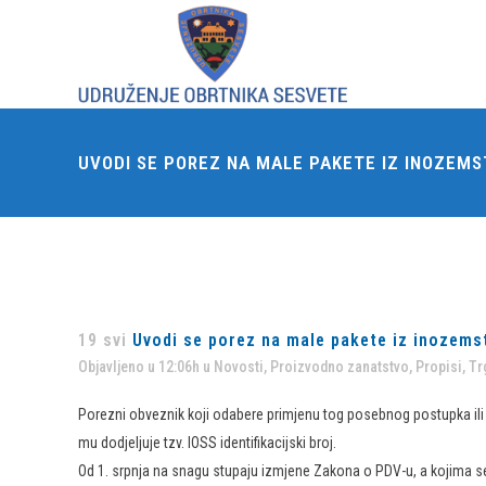
UVODI SE POREZ NA MALE PAKETE IZ INOZEMST
19 svi
Uvodi se porez na male pakete iz inozemstv
Objavljeno u 12:06h
u
Novosti
,
Proizvodno zanatstvo
,
Propisi
,
Tr
Porezni obveznik koji odabere primjenu tog posebnog postupka ili 
mu dodjeljuje tzv. IOSS identifikacijski broj.
Od 1. srpnja na snagu stupaju izmjene Zakona o PDV-u, a kojima se 