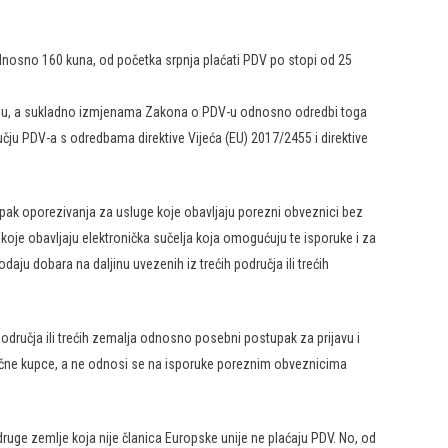
ra odnosno 160 kuna, od početka srpnja plaćati PDV po stopi od 25
ljinu, a sukladno izmjenama Zakona o PDV-u odnosno odredbi toga
ju PDV-a s odredbama direktive Vijeća (EU) 2017/2455 i direktive
pak oporezivanja za usluge koje obavljaju porezni obveznici bez
koje obavljaju elektronička sučelja koja omogućuju te isporuke i za
aju dobara na daljinu uvezenih iz trećih područja ili trećih
odručja ili trećih zemalja odnosno posebni postupak za prijavu i
dinačne kupce, a ne odnosi se na isporuke poreznim obveznicima
druge zemlje koja nije članica Europske unije ne plaćaju PDV. No, od