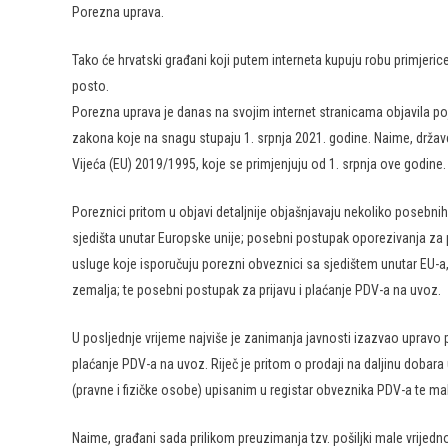
Porezna uprava.
Tako će hrvatski građani koji putem interneta kupuju robu primjerice
posto.
Porezna uprava je danas na svojim internet stranicama objavila 
zakona koje na snagu stupaju 1. srpnja 2021. godine. Naime, držav
Vijeća (EU) 2019/1995, koje se primjenjuju od 1. srpnja ove godine.
Poreznici pritom u objavi detaljnije objašnjavaju nekoliko poseb
sjedišta unutar Europske unije; posebni postupak oporezivanja za p
usluge koje isporučuju porezni obveznici sa sjedištem unutar EU-a, a
zemalja; te posebni postupak za prijavu i plaćanje PDV-a na uvoz.
U posljednje vrijeme najviše je zanimanja javnosti izazvao upravo 
plaćanje PDV-a na uvoz. Riječ je pritom o prodaji na daljinu dobar
(pravne i fizičke osobe) upisanim u registar obveznika PDV-a te male
Naime, građani sada prilikom preuzimanja tzv. pošiljki male vrijedn