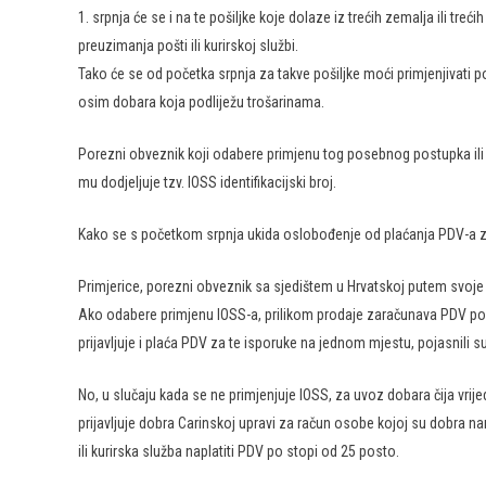
1. srpnja će se i na te pošiljke koje dolaze iz trećih zemalja ili treć
preuzimanja pošti ili kurirskoj službi.
Tako će se od početka srpnja za takve pošiljke moći primjenjivati 
osim dobara koja podliježu trošarinama.
Porezni obveznik koji odabere primjenu tog posebnog postupka ili 
mu dodjeljuje tzv. IOSS identifikacijski broj.
Kako se s početkom srpnja ukida oslobođenje od plaćanja PDV-a za p
Primjerice, porezni obveznik sa sjedištem u Hrvatskoj putem svoje 
Ako odabere primjenu IOSS-a, prilikom prodaje zaračunava PDV po s
prijavljuje i plaća PDV za te isporuke na jednom mjestu, pojasnili s
No, u slučaju kada se ne primjenjuje IOSS, za uvoz dobara čija vrij
prijavljuje dobra Carinskoj upravi za račun osobe kojoj su dobra 
ili kurirska služba naplatiti PDV po stopi od 25 posto.