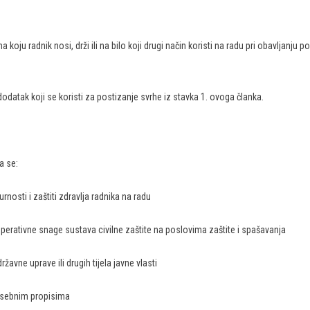
oju radnik nosi, drži ili na bilo koji drugi način koristi na radu pri obavljanju p
tak koji se koristi za postizanje svrhe iz stavka 1. ovoga članka.
a se:
rnosti i zaštiti zdravlja radnika na radu
perativne snage sustava civilne zaštite na poslovima zaštite i spašavanja
žavne uprave ili drugih tijela javne vlasti
osebnim propisima