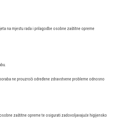
vjeta na mjestu rada i prilagodbe osobne zaštitne opreme
abu.
a uporaba ne prouzroči određene zdravstvene probleme odnosno
 osobne zaštitne opreme te osigurati zadovoljavajuće higijensko