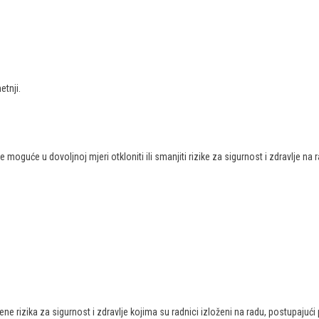
etnji.
moguće u dovoljnoj mjeri otkloniti ili smanjiti rizike za sigurnost i zdravlje n
 rizika za sigurnost i zdravlje kojima su radnici izloženi na radu, postupajući