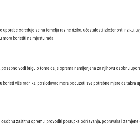
uporabe određuje se na temelju razine rizika, učestalosti izloženosti riziku, u
u mora koristiti na mjestu rada.
ma posebno vodi brigu o tome da je oprema namijenjena za njihovu osobnu upor
mu koristi više radnika, poslodavac mora poduzeti sve potrebne mjere da takv
nu osobnu zaštitnu opremu, provoditi postupke održavanja, popravaka i zamjene