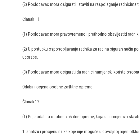
(2) Poslodavac mora osigurati i staviti na raspolaganje radnicima
Članak 11.
(1) Poslodavac mora pravovremeno i prethodno obavijestiti radnika
(2) U postupku osposobljavanja radnika za rad na siguran način po
uporabe.
(3) Poslodavac mora osigurati da radnici namjenski koriste osobnu
Odabir i ocjena osobne zaštitne opreme
Članak 12.
(1) Prije odabira osobne zaštitne opreme, koja se namjerava staviti
1. analizu i procjenu rizika koje nije moguće u dovoljnoj mjeri otkl