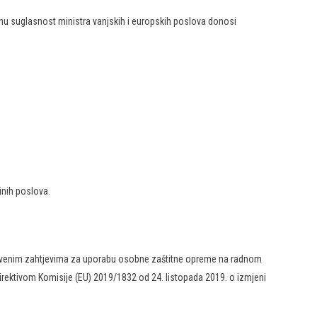
odnu suglasnost ministra vanjskih i europskih poslova donosi
inih poslova.
stvenim zahtjevima za uporabu osobne zaštitne opreme na radnom
 Direktivom Komisije (EU) 2019/1832 оd 24. listopada 2019. o izmjeni