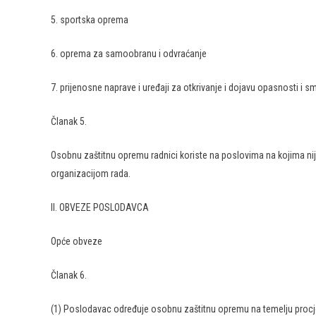
5. sportska oprema
6. oprema za samoobranu i odvraćanje
7. prijenosne naprave i uređaji za otkrivanje i dojavu opasnosti i sm
Članak 5.
Osobnu zaštitnu opremu radnici koriste na poslovima na kojima nije 
organizacijom rada.
II. OBVEZE POSLODAVCA
Opće obveze
Članak 6.
(1) Poslodavac određuje osobnu zaštitnu opremu na temelju procjene