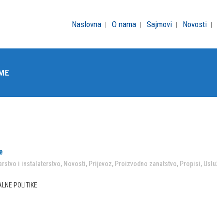
Naslovna
O nama
Sajmovi
Novosti
EME
e
rstvo i instalaterstvo
,
Novosti
,
Prijevoz
,
Proizvodno zanatstvo
,
Propisi
,
Uslu
LNE POLITIKE