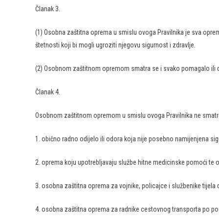
Članak 3.
(1) Osobna zaštitna oprema u smislu ovoga Pravilnika je sva oprema k
štetnosti koji bi mogli ugroziti njegovu sigurnost i zdravlje.
(2) Osobnom zaštitnom opremom smatra se i svako pomagalo ili doda
Članak 4.
Osobnom zaštitnom opremom u smislu ovoga Pravilnika ne smatr
1. obično radno odijelo ili odora koja nije posebno namijenjena sigu
2. oprema koju upotrebljavaju službe hitne medicinske pomoći te o
3. osobna zaštitna oprema za vojnike, policajce i službenike tijela dr
4. osobna zaštitna oprema za radnike cestovnog transporta po p