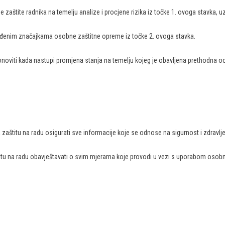
aštite radnika na temelju analize i procjene rizika iz točke 1. ovoga stavka, uzima
rđenim značajkama osobne zaštitne opreme iz točke 2. ovoga stavka.
noviti kada nastupi promjena stanja na temelju kojeg je obavljena prethodna oc
štitu na radu osigurati sve informacije koje se odnose na sigurnost i zdravlj
itu na radu obavještavati o svim mjerama koje provodi u vezi s uporabom osob