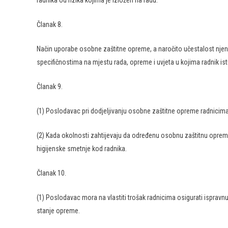
radnika od rizika kojima je izložen na radu.
Članak 8.
Način uporabe osobne zaštitne opreme, a naročito učestalost njene 
specifičnostima na mjestu rada, opreme i uvjeta u kojima radnik ist
Članak 9.
(1) Poslodavac pri dodjeljivanju osobne zaštitne opreme radnici
(2) Kada okolnosti zahtijevaju da određenu osobnu zaštitnu opre
higijenske smetnje kod radnika.
Članak 10.
(1) Poslodavac mora na vlastiti trošak radnicima osigurati isprav
stanje opreme.