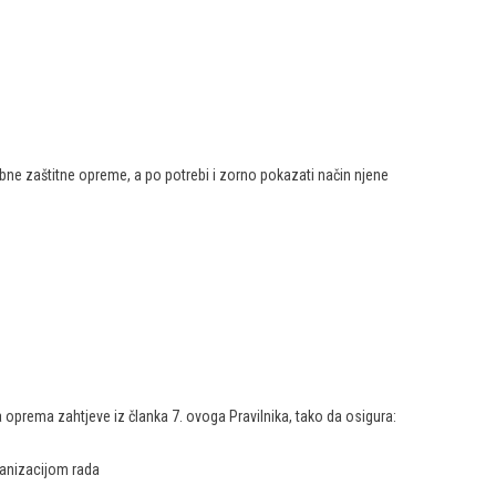
bne zaštitne opreme, a po potrebi i zorno pokazati način njene
.
 oprema zahtjeve iz članka 7. ovoga Pravilnika, tako da osigura:
rganizacijom rada