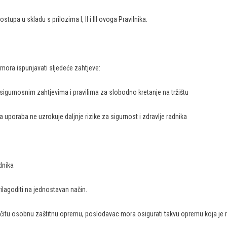
upa u skladu s prilozima I, II i III ovoga Pravilnika.
ora ispunjavati sljedeće zahtjeve:
i sigurnosnim zahtjevima i pravilima za slobodno kretanje na tržištu
a uporaba ne uzrokuje daljnje rizike za sigurnost i zdravlje radnika
dnika
rilagoditi na jednostavan način.
azličitu osobnu zaštitnu opremu, poslodavac mora osigurati takvu opremu koja je m