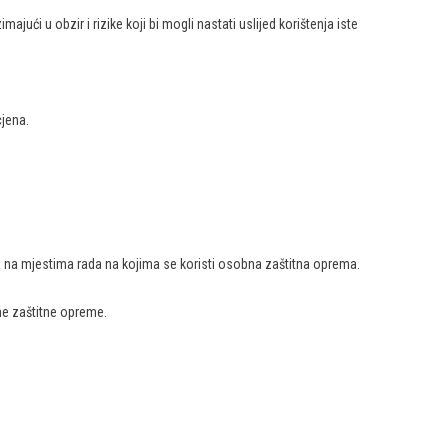
jući u obzir i rizike koji bi mogli nastati uslijed korištenja iste
jena.
e na mjestima rada na kojima se koristi osobna zaštitna oprema.
ne zaštitne opreme.