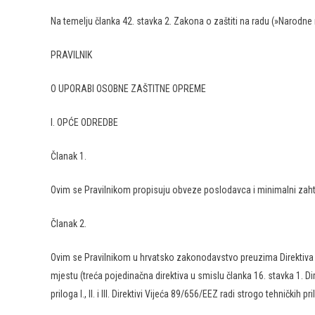
Na temelju članka 42. stavka 2. Zakona o zaštiti na radu (»Narodne
PRAVILNIK
O UPORABI OSOBNE ZAŠTITNE OPREME
I. OPĆE ODREDBE
Članak 1.
Ovim se Pravilnikom propisuju obveze poslodavca i minimalni zahtj
Članak 2.
Ovim se Pravilnikom u hrvatsko zakonodavstvo preuzima Direktiv
mjestu (treća pojedinačna direktiva u smislu članka 16. stavka 1. D
priloga I., II. i III. Direktivi Vijeća 89/656/EEZ radi strogo tehničkih p