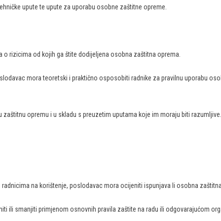
 tehničke upute te upute za uporabu osobne zaštitne opreme.
 o rizicima od kojih ga štite dodijeljena osobna zaštitna oprema.
slodavac mora teoretski i praktično osposobiti radnike za pravilnu uporabu oso
 zaštitnu opremu i u skladu s preuzetim uputama koje im moraju biti razumljive
 radnicima na korištenje, poslodavac mora ocijeniti ispunjava li osobna zaštitna
oniti ili smanjiti primjenom osnovnih pravila zaštite na radu ili odgovarajućom o