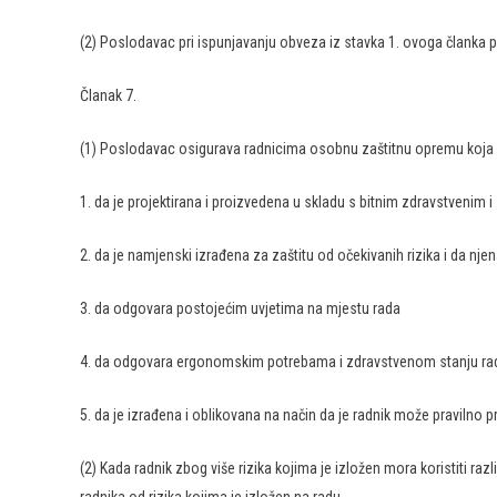
(2) Poslodavac pri ispunjavanju obveza iz stavka 1. ovoga članka post
Članak 7.
(1) Poslodavac osigurava radnicima osobnu zaštitnu opremu koja m
1. da je projektirana i proizvedena u skladu s bitnim zdravstvenim 
2. da je namjenski izrađena za zaštitu od očekivanih rizika i da njen
3. da odgovara postojećim uvjetima na mjestu rada
4. da odgovara ergonomskim potrebama i zdravstvenom stanju ra
5. da je izrađena i oblikovana na način da je radnik može pravilno p
(2) Kada radnik zbog više rizika kojima je izložen mora koristiti r