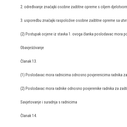
2. određivanje značajki osobne zaštitne opreme s ciljem djelotvorne z
3. usporedbu značajki raspoložive osobne zaštitne opreme sa utv
(2) Postupak ocjene iz stavka 1. ovoga članka poslodavac mora po
Obavješćivanje
Članak 13.
(1) Poslodavac mora radnicima odnosno povjerenicima radnika za za
(2) Poslodavac mora radnike odnosno povjerenike radnika za zašt
Savjetovanje i suradnja s radnicima
Članak 14.