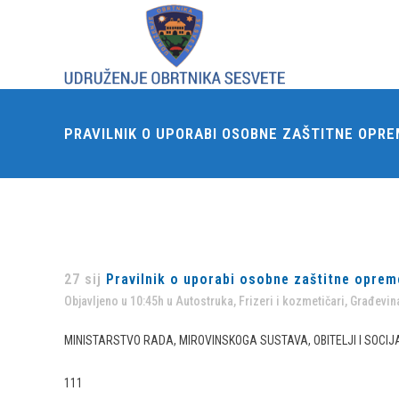
PRAVILNIK O UPORABI OSOBNE ZAŠTITNE OPR
27 sij
Pravilnik o uporabi osobne zaštitne oprem
Objavljeno u 10:45h
u
Autostruka
,
Frizeri i kozmetičari
,
Građevina
MINISTARSTVO RADA, MIROVINSKOGA SUSTAVA, OBITELJI I SOCIJA
111