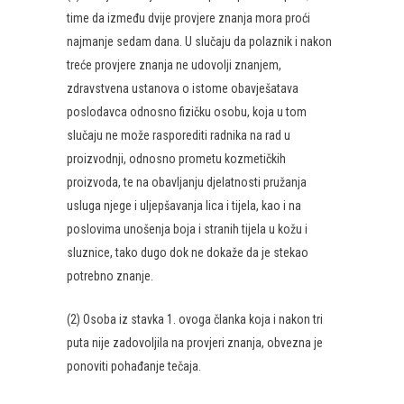
time da između dvije provjere znanja mora proći
najmanje sedam dana. U slučaju da polaznik i nakon
treće provjere znanja ne udovolji znanjem,
zdravstvena ustanova o istome obavješatava
poslodavca odnosno fizičku osobu, koja u tom
slučaju ne može rasporediti radnika na rad u
proizvodnji, odnosno prometu kozmetičkih
proizvoda, te na obavljanju djelatnosti pružanja
usluga njege i uljepšavanja lica i tijela, kao i na
poslovima unošenja boja i stranih tijela u kožu i
sluznice, tako dugo dok ne dokaže da je stekao
potrebno znanje.
(2) Osoba iz stavka 1. ovoga članka koja i nakon tri
puta nije zadovoljila na provjeri znanja, obvezna je
ponoviti pohađanje tečaja.