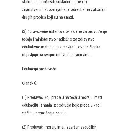
stalno prilagođavati sukladno stručnim i
znanstvenim spoznajama te odredbama zakona i
drugih propisa koji su na snazi.
(3) Zdravstvene ustanove ovlaštene za provođenje
tečaja i ministarstvo nadležno za zdravstvo
edukativne materijale iz stavka 1. ovoga članka
objavljuju na svojim mrežnim stranicama.
Edukacija predavača
Članak 6.
(1) Predavači koji predaju na tečaju moraju imati
edukaciju i znanja iz područja koje predaju kao i
vještinu prenošenja znanja.
(2) Predavači moraju imati završen sveučilišni