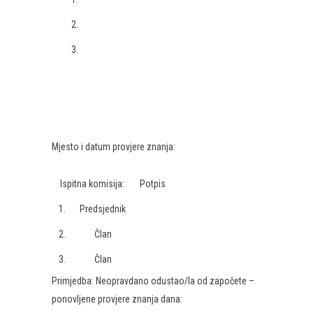
2.
3.
Mjesto i datum provjere znanja:
Ispitna komisija:
Potpis
1.
Predsjednik
2.
Član
3.
Član
Primjedba: Neopravdano odustao/la od započete –
ponovljene provjere znanja dana: