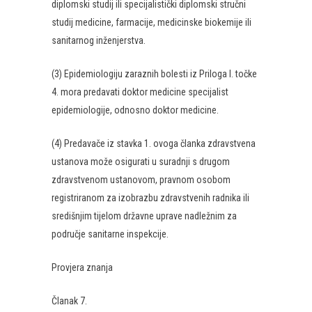
diplomski studij ili specijalistički diplomski stručni
studij medicine, farmacije, medicinske biokemije ili
sanitarnog inženjerstva.
(3) Epidemiologiju zaraznih bolesti iz Priloga I. točke
4. mora predavati doktor medicine specijalist
epidemiologije, odnosno doktor medicine.
(4) Predavače iz stavka 1. ovoga članka zdravstvena
ustanova može osigurati u suradnji s drugom
zdravstvenom ustanovom, pravnom osobom
registriranom za izobrazbu zdravstvenih radnika ili
središnjim tijelom državne uprave nadležnim za
područje sanitarne inspekcije.
Provjera znanja
Članak 7.