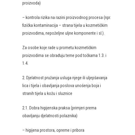
proizvoda)
– kontrola rizika na razini proizvodnog procesa (npr.
fizička kontaminacija – strana tijela u kozmetičkim
proizvodima, nepoželjne uljne komponente i sl.).
Za osobe koje rade u prometu kozmetičkim
proizvodima se obrađuju teme pod točkama 1.3. i
1.4.
2. Djelatnost pružanja usluga njege ili uljepšavanja
lica i tijela i obavljanja poslova unošenja boja i
stranih tijela u kožu i sluznice
2.1. Dobra higijenska praksa (primjeri prema
obavljanju djelatnosti polaznika)
– higijena prostora, opreme i pribora