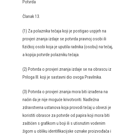
Potvrda
Članak 13.
(1) Za polaznika tečaja koji je postigao uspjeh na
provjeri znanja izdaje se potvrda pravnoj osobi ili
fizičkoj osobi koja je uputila radnika (osobu) na tečaj,
a kopija potvrde polazniku tečaja.
(2) Potvrda o provjeri znanja izdaje se na obrascu iz
Priloga III. koji je sastavni dio ovoga Pravilnika.
(3) Potvrda o provjeri znanja mora biti izrađena na
način da je nije moguće krivotvoriti. Nadležna
zdravstvena ustanova koja provodi tečaj u obvezi je
koristiti obrasce za potvrde od papira koji mora biti
zaštićen s grafikom u boji ili s utisnutim vodenim
žigom u obliku identifikacijske oznake proizvođača i