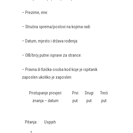
– Prezime, ime:
– Stručna sprema/poslovi na kojima radi:
– Datum, mjesto i država rođenja:
– OIB/broj putne isprave za strance:
– Pravna ili fizička osoba kod koje je ispitanik
zaposlen ukoliko je zaposlen:
Pristupanje provjeri
Prvi
Drugi
Treći
znanja – datum
put
put
put
Pitanja :
Uspjeh
1.