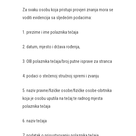
Za svaku osobu koja pristupi provjeri znanja mora se
voditi evidencija sa sljedećim podacima:
1. prezime i ime polaznika tečaja
2. datum, mjesto i država rođenja,
3. OIB polaznika tečaja/broj putne isprave za stranca
4. podaci o stečenoj stručnoj spremi i zvanju
5. naziv pravne/fizičke osobe/fizičke osobe-obrtnika
koja je osobu uputila na tečaj te radnog mjesta
polaznika tečaja
6. naziv tečaja
7. podatak o prisustvovanju polaznika tečaja.