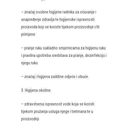
– značaj osobne higijene radnika za očuvanje i
unapređenje zdravlja te higijenske ispravnosti
proizvoda koji se koriste tijekom proizvodnje i/ili
primjene
– pranje ruku sukladno smjernicama za higijenu ruku
i pravilna upotreba sredstava za pranje, dezinfekciju i
njegu ruku
– značaj i higijena zaštitne odjeće i obuće.
3. Higijena okoline:
– zdravstvena ispravnost vode koja se koristi
tijekom pružanja usluga njege i tretmana te u
proizvodnji