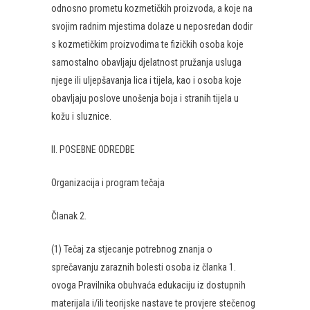
odnosno prometu kozmetičkih proizvoda, a koje na
svojim radnim mjestima dolaze u neposredan dodir
s kozmetičkim proizvodima te fizičkih osoba koje
samostalno obavljaju djelatnost pružanja usluga
njege ili uljepšavanja lica i tijela, kao i osoba koje
obavljaju poslove unošenja boja i stranih tijela u
kožu i sluznice.
II. POSEBNE ODREDBE
Organizacija i program tečaja
Članak 2.
(1) Tečaj za stjecanje potrebnog znanja o
sprečavanju zaraznih bolesti osoba iz članka 1.
ovoga Pravilnika obuhvaća edukaciju iz dostupnih
materijala i/ili teorijske nastave te provjere stečenog