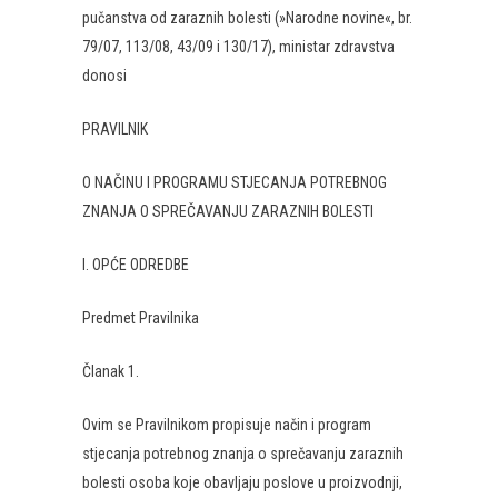
pučanstva od zaraznih bolesti (»Narodne novine«, br.
79/07, 113/08, 43/09 i 130/17), ministar zdravstva
donosi
PRAVILNIK
O NAČINU I PROGRAMU STJECANJA POTREBNOG
ZNANJA O SPREČAVANJU ZARAZNIH BOLESTI
I. OPĆE ODREDBE
Predmet Pravilnika
Članak 1.
Ovim se Pravilnikom propisuje način i program
stjecanja potrebnog znanja o sprečavanju zaraznih
bolesti osoba koje obavljaju poslove u proizvodnji,