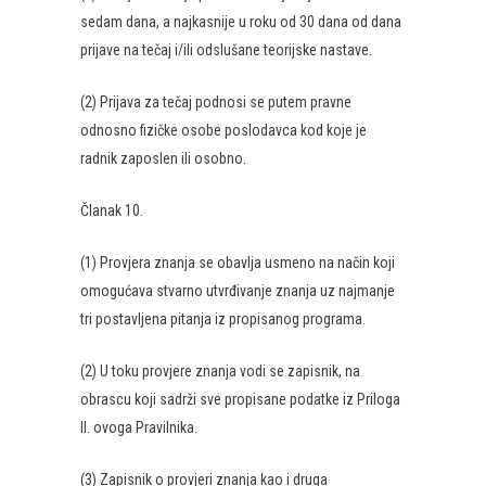
sedam dana, a najkasnije u roku od 30 dana od dana
prijave na tečaj i/ili odslušane teorijske nastave.
(2) Prijava za tečaj podnosi se putem pravne
odnosno fizičke osobe poslodavca kod koje je
radnik zaposlen ili osobno.
Članak 10.
(1) Provjera znanja se obavlja usmeno na način koji
omogućava stvarno utvrđivanje znanja uz najmanje
tri postavljena pitanja iz propisanog programa.
(2) U toku provjere znanja vodi se zapisnik, na
obrascu koji sadrži sve propisane podatke iz Priloga
II. ovoga Pravilnika.
(3) Zapisnik o provjeri znanja kao i druga