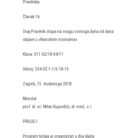
Pravilnika.
Članak 16.
Ovaj Pravilnik stupa na snagu osmoga dana od dana
objave u »Narodnim novinama«.
Klasa: 011-02/18-04/11
Urbroj: 534-02-1-1/5-18-15
Zagreb, 15. studenoga 2018.
Ministar
prof. dr. sc. Milan Kujundžić, dr. med.,
v. r.
PRILOG I.
Program tečaja je organiziran u dva dijela: