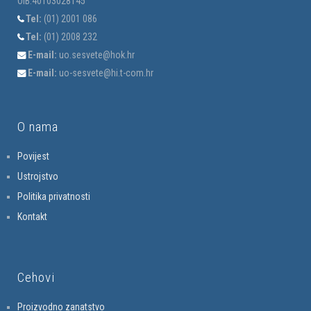
OIB:40103028145
Tel:
(01) 2001 086
Tel:
(01) 2008 232
E-mail:
uo.sesvete@hok.hr
E-mail:
uo-sesvete@hi.t-com.hr
O nama
Povijest
Ustrojstvo
Politika privatnosti
Kontakt
Cehovi
Proizvodno zanatstvo