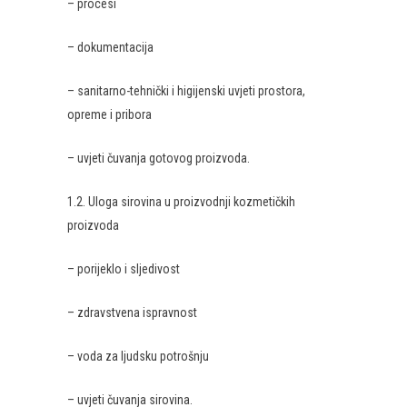
– procesi
– dokumentacija
– sanitarno-tehnički i higijenski uvjeti prostora,
opreme i pribora
– uvjeti čuvanja gotovog proizvoda.
1.2. Uloga sirovina u proizvodnji kozmetičkih
proizvoda
– porijeklo i sljedivost
– zdravstvena ispravnost
– voda za ljudsku potrošnju
– uvjeti čuvanja sirovina.