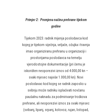
Primjer 2:
Promjena načina prehrane tijekom
godine
Tijekom 2023. radnik mijenja poslodavca kod
kojeg je tijekom siječnja, veljače, ožujka i travnja
imao organiziranu prehranu u organizaciji i
prostorijama poslodavca na temelju
vjerodostojne dokumentacije (pri čemu je
iskorišten neoporezivi iznos od 4.000,00 kn –
svaki mjesec najviše 1.000,00 kn). Novi
poslodavac kod kojeg se radnik zaposlio u
svibnju može radniku isplaćivati novčanu
paušalnu naknadu za podmirivanje troškova
prehrane, ali neoporezivi iznos za svaki mjesec
(svibanj, lipanj, srpanj, kolovoz, rujan, listopad,