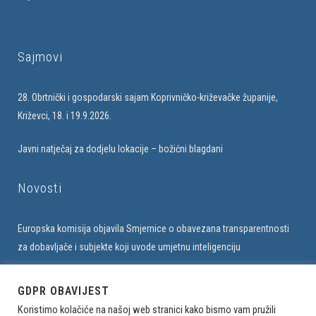
Sajmovi
28. Obrtnički i gospodarski sajam Koprivničko-križevačke županije,
Križevci, 18. i 19.9.2026.
Javni natječaj za dodjelu lokacije – božićni blagdani
Novosti
Europska komisija objavila Smjernice o obavezana transparentnosti
za dobavljače i subjekte koji uvode umjetnu inteligenciju
Upis u bazu obrtnika na web stranici Udruženja
GDPR OBAVIJEST
Koristimo kolačiće na našoj web stranici kako bismo vam pružili