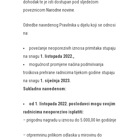
dohodak te je isti dostupan pod sljedećom
poveznicom
Narodne novine.
Odredbe navedenog Pravilnika u dijelu koji se odnosi
na:
​povećanje neoporezivih iznosa primitaka stupaju
na snagu
1. listopada 2022.
,
mogućnost promjene načina podmirivanja
troškova prehrane radnicima tijekom godine stupaju
na snagu
1. siječnja 2023.
Sukladno navedenom:
​od 1. listopada 2022. poslodavci mogu svojim
radnicima neoporezivo isplatiti:​
– prigodnu nagradu u iznosu do 5.000,00 kn godišnje
– otpremninu prilikom odlaska u mirovinu do