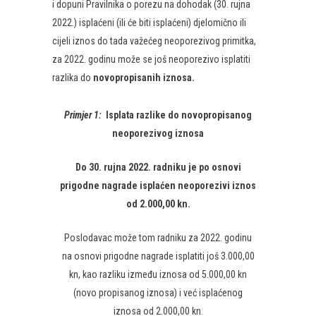
i dopuni Pravilnika o porezu na dohodak (30. rujna
2022.) isplaćeni (ili će biti isplaćeni) djelomično ili
cijeli iznos do tada važećeg neoporezivog primitka,
za 2022. godinu može se još neoporezivo isplatiti
razlika do
novopropisanih iznosa.
Primjer 1:
Isplata razlike do novopropisanog
neoporezivog iznosa
Do 30. rujna 2022. radniku je po osnovi
prigodne nagrade isplaćen neoporezivi iznos
od 2.000,00 kn.
Poslodavac može tom radniku za 2022. godinu
na osnovi prigodne nagrade isplatiti još 3.000,00
kn, kao razliku između iznosa od 5.000,00 kn
(novo propisanog iznosa) i već isplaćenog
iznosa od 2.000,00 kn.