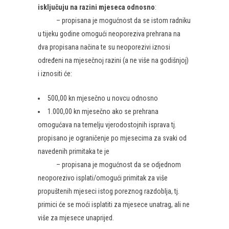
isključuju na razini mjeseca
odnosno
:​
– propisana je mogućnost da se istom radniku
u tijeku godine omogući neoporeziva prehrana na
dva propisana načina te su neoporezivi iznosi
određeni na mjesečnoj razini (a ne više na godišnjoj)
i iznositi će:
​​500,00 kn mjesečno u novcu odnosno
​1.000,00 kn mjesečno ako se prehrana
omogućava na temelju vjerodostojnih isprava tj.
propisano je ograničenje po mjesecima za svaki od
navedenih primitaka te je
– propisana je mogućnost da se odjednom
neoporezivo isplati/omogući primitak za više
propuštenih mjeseci istog poreznog razdoblja, tj.
primici će se moći isplatiti za mjesece unatrag, ali ne
više za mjesece unaprijed.