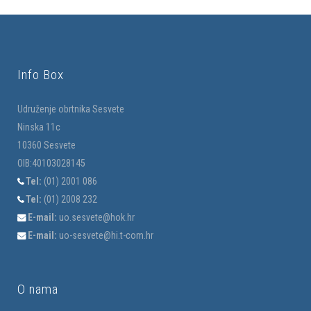
Info Box
Udruženje obrtnika Sesvete
Ninska 11c
10360 Sesvete
OIB:40103028145
Tel:
(01) 2001 086
Tel:
(01) 2008 232
E-mail:
uo.sesvete@hok.hr
E-mail:
uo-sesvete@hi.t-com.hr
O nama