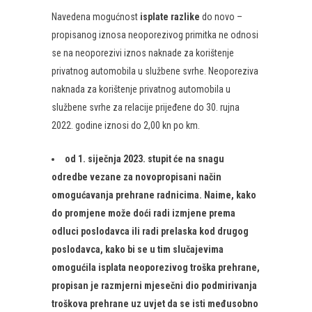
​Navedena mogućnost
isplate razlike
do novo –
propisanog iznosa neoporezivog primitka ne odnosi
se na neoporezivi iznos naknade za korištenje
privatnog automobila u službene svrhe. Neoporeziva
naknada za korištenje privatnog automobila u
službene svrhe za relacije prijeđene do 30. rujna
2022. godine iznosi do 2,00 kn po km.
​od 1. siječnja 2023.
stupit će na snagu
odredbe
vezane za
novopropisani
način
omogućavanja prehrane radnicima
. Naime, k
ako
do promjene može doći radi izmjene prema
odluci poslodavca ili radi prelaska kod drugog
poslodavca,
kako bi se u tim slučajevima
omogućila isplata neoporezivog troška prehrane,
propisan je razmjerni mjesečni dio podmirivanja
troškova prehrane uz uvjet da se isti međusobno