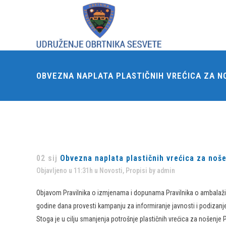
OBVEZNA NAPLATA PLASTIČNIH VREĆICA ZA N
02 sij
Obvezna naplata plastičnih vrećica za noš
Objavljeno u 11:31h
u
Novosti
,
Propisi
by
admin
Objavom Pravilnika o izmjenama i dopunama Pravilnika o ambalaži i
godine dana provesti kampanju za informiranje javnosti i podizanje
Stoga je u cilju smanjenja potrošnje plastičnih vrećica za nošenje