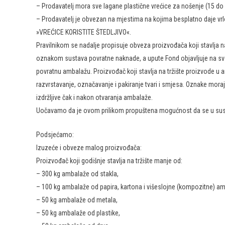
– Prodavatelj mora sve lagane plastične vrećice za nošenje (15 do 
– Prodavatelj je obvezan na mjestima na kojima besplatno daje vrlo
»VREĆICE KORISTITE ŠTEDLJIVO«.
Pravilnikom se nadalje propisuje obveza proizvođača koji stavlja
oznakom sustava povratne naknade, a upute Fond objavljuje na svo
povratnu ambalažu. Proizvođač koji stavlja na tržište proizvode u
razvrstavanje, označavanje i pakiranje tvari i smjesa. Oznake moraju b
izdržljive čak i nakon otvaranja ambalaže.
Uočavamo da je ovom prilikom propuštena mogućnost da se u susta
Podsjećamo:
Izuzeće i obveze malog proizvođača:
Proizvođač koji godišnje stavlja na tržište manje od:
– 300 kg ambalaže od stakla,
– 100 kg ambalaže od papira, kartona i višeslojne (kompozitne)
– 50 kg ambalaže od metala,
– 50 kg ambalaže od plastike,