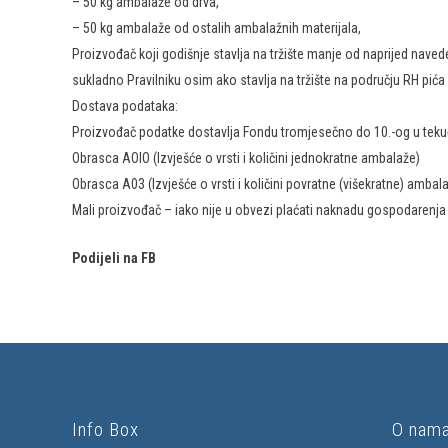
– 50 kg ambalaže od drva,
– 50 kg ambalaže od ostalih ambalažnih materijala,
Proizvođač koji godišnje stavlja na tržište manje od naprijed na
sukladno Pravilniku osim ako stavlja na tržište na području RH pić
Dostava podataka:
Proizvođač podatke dostavlja Fondu tromjesečno do 10.-og u tek
Obrasca AOIO (Izvješće o vrsti i količini jednokratne ambalaže)
Obrasca A03 (Izvješće o vrsti i količini povratne (višekratne) ambal
Mali proizvođač – iako nije u obvezi plaćati naknadu gospodarenj
Podijeli na FB
Info Box
O nam