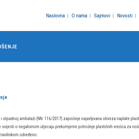
Naslovna
O nama
Sajmovi
Novosti
OŠENJE
enje
 otpadnoj ambalaži (NN. 116/2017) započinje najavljivana obveza naplate plasti
 svijesti o negativnom utjecaju prekomjerne potrošnje plastičnih vrećica za noš
 Pravilnikom određeno: