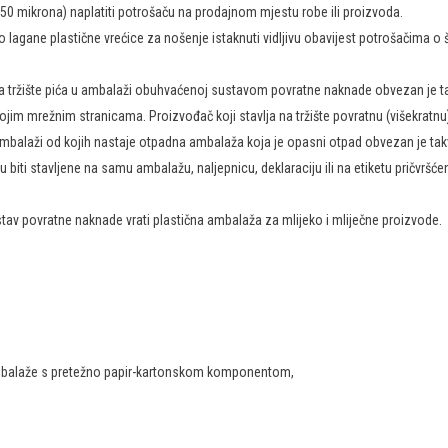
50 mikrona) naplatiti potrošaču na prodajnom mjestu robe ili proizvoda.
 lagane plastične vrećice za nošenje istaknuti vidljivu obavijest potrošačima o
 na tržište pića u ambalaži obuhvaćenoj sustavom povratne naknade obvezan je
jim mrežnim stranicama. Proizvođač koji stavlja na tržište povratnu (višekra
 ambalaži od kojih nastaje otpadna ambalaža koja je opasni otpad obvezan je ta
iti stavljene na samu ambalažu, naljepnicu, deklaraciju ili na etiketu pričvršćenu 
v povratne naknade vrati plastična ambalaža za mlijeko i mliječne proizvode.
 ambalaže s pretežno papir-kartonskom komponentom,