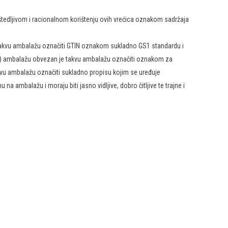
 štedljivom i racionalnom korištenju ovih vrećica oznakom sadržaja
 takvu ambalažu označiti GTIN oznakom sukladno GS1 standardu i
tnu) ambalažu obvezan je takvu ambalažu označiti oznakom za
kvu ambalažu označiti sukladno propisu kojim se uređuje
na ambalažu i moraju biti jasno vidljive, dobro čitljive te trajne i