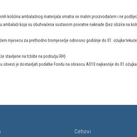
vedenih količina ambalažnog materijala smatra se malim proizvođačem i ne podli
a u ambalaži koja su obuhvaćena sustavom povratne naknade (bez obzira na količi
ućem mjesecu za prethodno tromjesečje odnosno godišnje do 01. ožujka tekuće
aže stavljene na tržište na području RH)
a u obvezi je dostavljati podatke Fondu na obrascu AO10 najkasnije do 01.ožujk
a
Cehovi