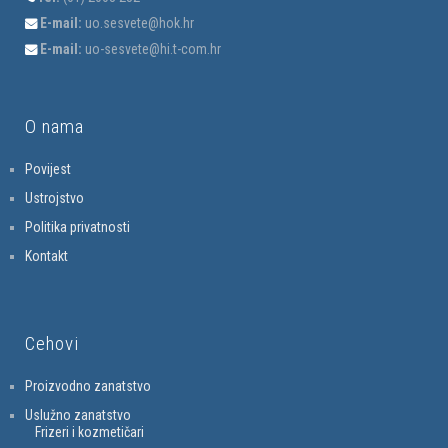
E-mail:
uo.sesvete@hok.hr
E-mail:
uo-sesvete@hi.t-com.hr
O nama
Povijest
Ustrojstvo
Politika privatnosti
Kontakt
Cehovi
Proizvodno zanatstvo
Uslužno zanatstvo
Frizeri i kozmetičari