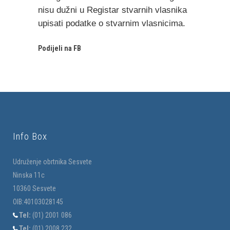
nisu dužni u Registar stvarnih vlasnika
upisati podatke o stvarnim vlasnicima.
Podijeli na FB
Info Box
Udruženje obrtnika Sesvete
Ninska 11c
10360 Sesvete
OIB:40103028145
Tel:
(01) 2001 086
Tel:
(01) 2008 232