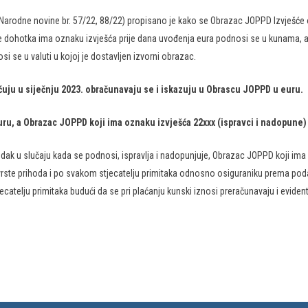
Na​​​rodne novine br. 57/22, 88/22) propisano je kako se Obrazac JOPPD Izvješće
je dohotka ima oznaku izvješća prije dana uvođenja eura podnosi se u kunama,
 se u valuti u kojoj je dostavljen izvorni obrazac.
laćuju u siječnju 2023. obračunavaju se i iskazuju u Obrascu JOPPD u euru.
uru, a Obrazac JOPPD koji ima oznaku izvješća 22xxx (ispravci i nadopune
odak u slučaju kada se podnosi, ispravlja i nadopunjuje, Obrazac JOPPD koji im
 vrste prihoda i po svakom stjecatelju primitaka odnosno osiguraniku prema po
atelju primitaka budući da se pri plaćanju kunski iznosi preračunavaju i evidenti