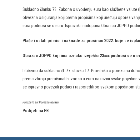
​Sukladno članku 73. Zakona o uvođenju eura kao službene valute (
obvezna osiguranja koji prema propisima koji uređuju oporezivan
eura podnosi se u euru. Ispravak i nadopuna Obrasca JOPPD podnosi
Plaće i ostali primici i naknade za prosinac 2022. koje se isp
Obrazac JOPPD koji ima oznaku izvješća 23xxx podnosi se u e
Ističemo da sukladno čl. 77. stavku 17. Pravilnika o porezu na doh
prema zbroju preračunatih iznosa u euro na razini svake pojedine
se ispravno povezali podaci i rasporedili po svakom pojedinom stjec
Preuzeto sa: Porezna uprava
Podijeli na FB