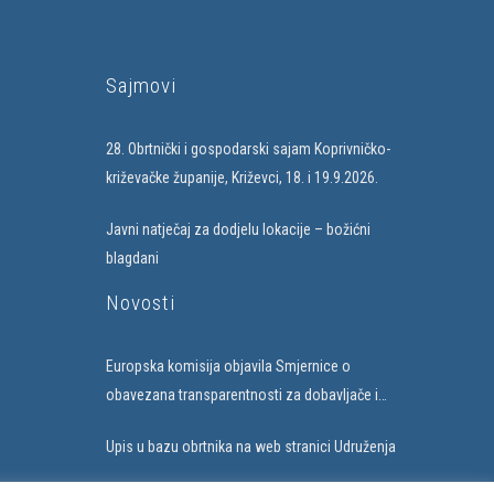
Sajmovi
28. Obrtnički i gospodarski sajam Koprivničko-
križevačke županije, Križevci, 18. i 19.9.2026.
Javni natječaj za dodjelu lokacije – božićni
blagdani
Novosti
Europska komisija objavila Smjernice o
obavezana transparentnosti za dobavljače i
subjekte koji uvode umjetnu inteligenciju
Upis u bazu obrtnika na web stranici Udruženja