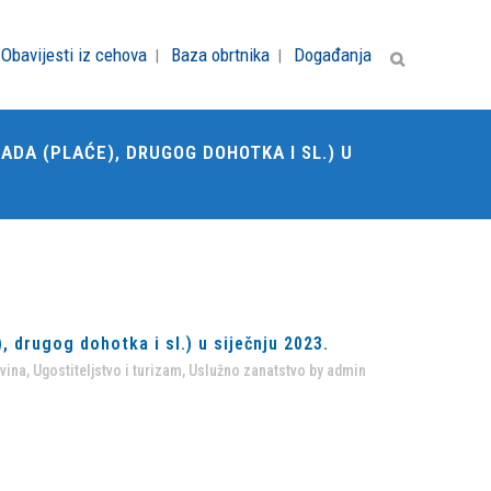
Obavijesti iz cehova
Baza obrtnika
Događanja
DA (PLAĆE), DRUGOG DOHOTKA I SL.) U
drugog dohotka i sl.) u siječnju 2023.
vina
,
Ugostiteljstvo i turizam
,
Uslužno zanatstvo
by
admin