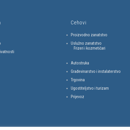
a
Cehovi
Proizvodno zanatstvo
o
Uslužno zanatstvo
Frizeri i kozmetičari
rivatnosti
Autostruka
Građevinarstvo i instalaterstvo
Trgovina
Ugostiteljstvo i turizam
Prijevoz