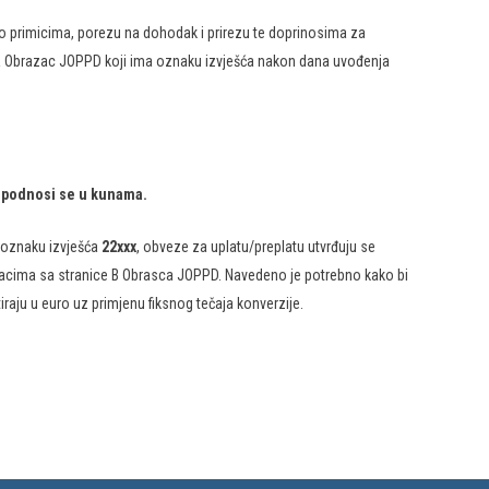
 o primicima, porezu na dohodak i prirezu te doprinosima za
 a Obrazac JOPPD koji ima oznaku izvješća nakon dana uvođenja
) podnosi se u kunama.
a oznaku izvješća
22xxx
, obveze za uplatu/preplatu utvrđuju se
dacima sa stranice B Obrasca JOPPD. Navedeno je potrebno kako bi
raju u euro uz primjenu fiksnog tečaja konverzije.​