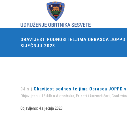
OBAVIJEST PODNOSITELJIMA OBRASCA JOPPD V
SIJEČNJU 2023.
04 sij
Obavijest podnositeljima Obrasca JOPPD vez
Objavljeno u 13:44h
u
Autostruka
,
Frizeri i kozmetičari
,
Građevina
Objavljeno: 4.siječnja 2023.