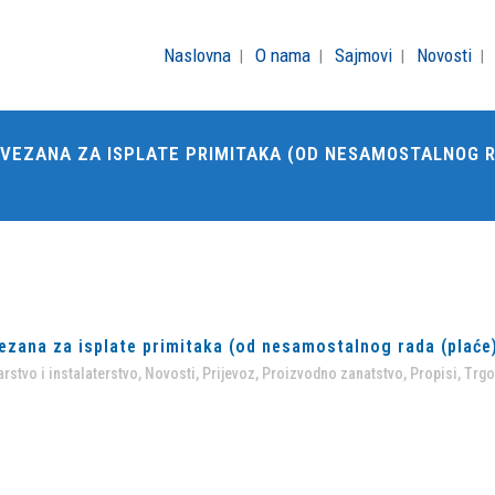
Naslovna
O nama
Sajmovi
Novosti
EZANA ZA ISPLATE PRIMITAKA (OD NESAMOSTALNOG RA
ana za isplate primitaka (od nesamostalnog rada (plaće), 
rstvo i instalaterstvo
,
Novosti
,
Prijevoz
,
Proizvodno zanatstvo
,
Propisi
,
Trgo