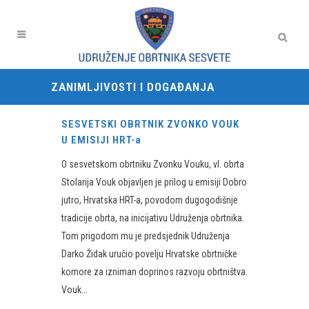
ZANIMLJIVOSTI I DOGAĐANJA
SESVETSKI OBRTNIK ZVONKO VOUK
U EMISIJI HRT-a
O sesvetskom obrtniku Zvonku Vouku, vl. obrta
Stolarija Vouk objavljen je prilog u emisiji Dobro
jutro, Hrvatska HRT-a, povodom dugogodišnje
tradicije obrta, na inicijativu Udruženja obrtnika.
Tom prigodom mu je predsjednik Udruženja
Darko Židak uručio povelju Hrvatske obrtničke
komore za izniman doprinos razvoju obrtništva.
Vouk...