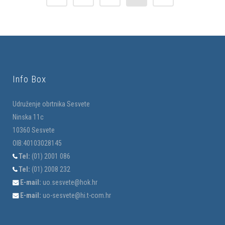
Info Box
Udruženje obrtnika Sesvete
Ninska 11c
10360 Sesvete
OIB:40103028145
Tel:
(01) 2001 086
Tel:
(01) 2008 232
E-mail:
uo.sesvete@hok.hr
E-mail:
uo-sesvete@hi.t-com.hr