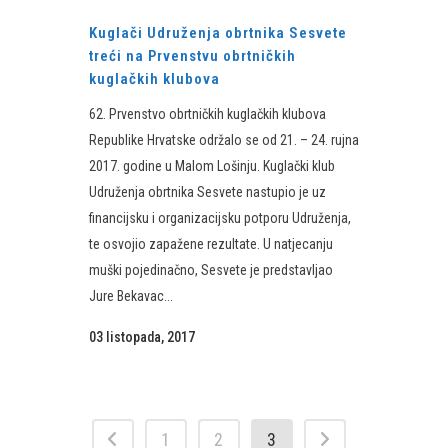
Kuglači Udruženja obrtnika Sesvete
treći na Prvenstvu obrtničkih
kuglačkih klubova
62. Prvenstvo obrtničkih kuglačkih klubova
Republike Hrvatske održalo se od 21. – 24. rujna
2017. godine u Malom Lošinju. Kuglački klub
Udruženja obrtnika Sesvete nastupio je uz
financijsku i organizacijsku potporu Udruženja,
te osvojio zapažene rezultate. U natjecanju
muški pojedinačno, Sesvete je predstavljao
Jure Bekavac...
03 listopada, 2017
1
2
3