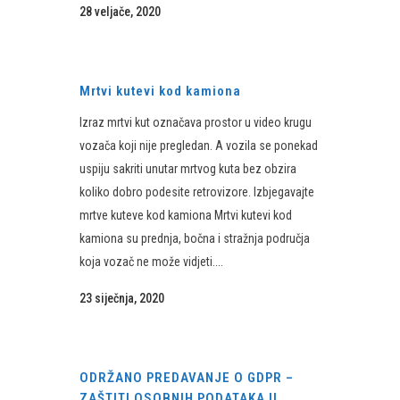
28 veljače, 2020
Mrtvi kutevi kod kamiona
Izraz mrtvi kut označava prostor u video krugu
vozača koji nije pregledan. A vozila se ponekad
uspiju sakriti unutar mrtvog kuta bez obzira
koliko dobro podesite retrovizore. Izbjegavajte
mrtve kuteve kod kamiona Mrtvi kutevi kod
kamiona su prednja, bočna i stražnja područja
koja vozač ne može vidjeti....
23 siječnja, 2020
ODRŽANO PREDAVANJE O GDPR –
ZAŠTITI OSOBNIH PODATAKA U