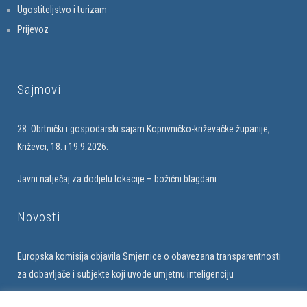
Ugostiteljstvo i turizam
Prijevoz
Sajmovi
28. Obrtnički i gospodarski sajam Koprivničko-križevačke županije,
Križevci, 18. i 19.9.2026.
Javni natječaj za dodjelu lokacije – božićni blagdani
Novosti
Europska komisija objavila Smjernice o obavezana transparentnosti
za dobavljače i subjekte koji uvode umjetnu inteligenciju
Upis u bazu obrtnika na web stranici Udruženja