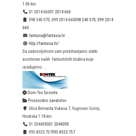
1.06 km
01 2014 660
01 2014 660
098 540 070, 099 2014 660
098 540 070, 099 2014
660
fantasia@fantasia.hr
http://fantasia.hr/
Sa zadovoljstvom vam predstavljamo slatki
asortiman naših fantastičnih lizalica koje
izrađujemo ...
Dom-Tex Sesvete
Proizvodno zanatstvo
Ulica Bernarda Vukasa 7, Vugrovec Gornji,
Hrvatska
1.18 km
01 2044390
01 2044390
095 8323 757
095 8323 757