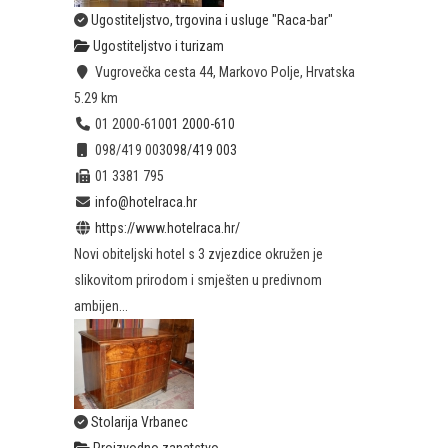
Ugostiteljstvo, trgovina i usluge "Raca-bar"
Ugostiteljstvo i turizam
Vugrovečka cesta 44, Markovo Polje, Hrvatska
5.29 km
01 2000-610
01 2000-610
098/419 003
098/419 003
01 3381 795
info@hotelraca.hr
https://www.hotelraca.hr/
Novi obiteljski hotel s 3 zvjezdice okružen je
slikovitom prirodom i smješten u predivnom
ambijen...
Stolarija Vrbanec