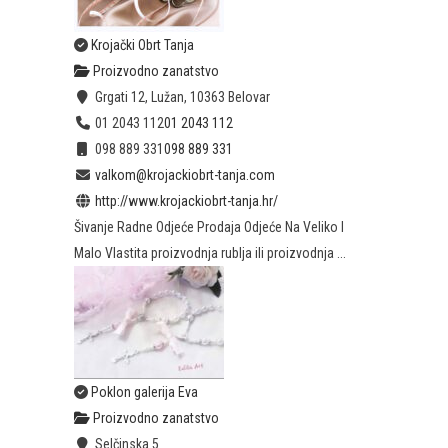
Krojački Obrt Tanja
Proizvodno zanatstvo
Grgati 12, Lužan, 10363 Belovar
01 2043 112
01 2043 112
098 889 331
098 889 331
valkom@krojackiobrt-tanja.com
http://www.krojackiobrt-tanja.hr/
Šivanje Radne Odjeće Prodaja Odjeće Na Veliko I
Malo Vlastita proizvodnja rublja ili proizvodnja ...
Poklon galerija Eva
Proizvodno zanatstvo
Selčinska 5