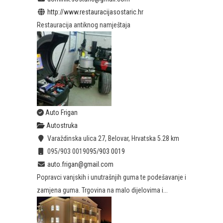
http://www.restauracijasostaric.hr
Restauracija antiknog namještaja
Auto Frigan
Autostruka
Varaždinska ulica 27, Belovar, Hrvatska
5.28 km
095/903 0019
095/903 0019
auto.frigan@gmail.com
Popravci vanjskih i unutrašnjih guma te podešavanje i
zamjena guma. Trgovina na malo dijelovima i...