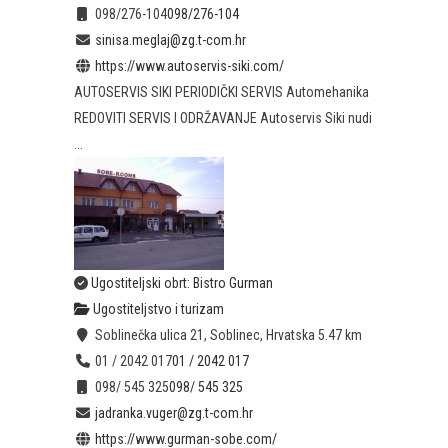
098/276-104
098/276-104
sinisa.meglaj@zg.t-com.hr
https://www.autoservis-siki.com/
AUTOSERVIS SIKI PERIODIČKI SERVIS Automehanika
REDOVITI SERVIS I ODRŽAVANJE Autoservis Siki nudi
...
Ugostiteljski obrt: Bistro Gurman
Ugostiteljstvo i turizam
Soblinečka ulica 21, Soblinec, Hrvatska
5.47 km
01 / 2042 017
01 / 2042 017
098/ 545 325
098/ 545 325
jadranka.vuger@zg.t-com.hr
https://www.gurman-sobe.com/