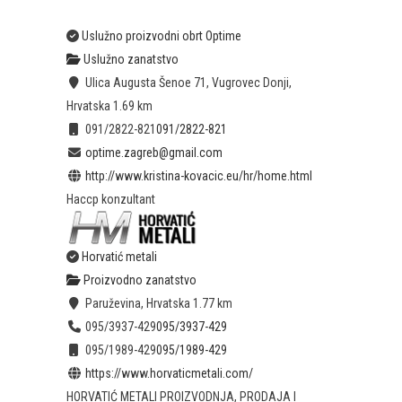
Uslužno proizvodni obrt Optime
Uslužno zanatstvo
Ulica Augusta Šenoe 71, Vugrovec Donji,
Hrvatska
1.69 km
091/2822-821
091/2822-821
optime.zagreb@gmail.com
http://www.kristina-kovacic.eu/hr/home.html
Haccp konzultant
Horvatić metali
Proizvodno zanatstvo
Paruževina, Hrvatska
1.77 km
095/3937-429
095/3937-429
095/1989-429
095/1989-429
https://www.horvaticmetali.com/
HORVATIĆ METALI PROIZVODNJA, PRODAJA I