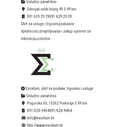
Uslužno zanatstvo
Odvojak veliki brijeg 49
5.99 km
091 629 29 29
091 629 29 29
Obrt za usluge i trgovinu(zabavne
djelatnosti,iznajmljivanje i zakup opreme za
rekreaciju,uslužna...
Excelum, obrt za poduke, trgovinu i usluge
Uslužno zanatstvo
Prigorska 50, 10362 Prekvršje
5.99 km
091/620-9454
091/620-9454
info@excelum.hr
http://www.excelum.hr