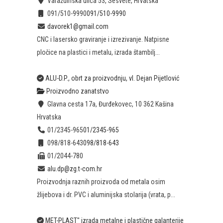
Varaždinska ulica 53, Sesvete, Hrvatska
091/510-9990
091/510-9990
davorek1@gmail.com
CNC i lasersko graviranje i izrezivanje. Natpisne
pločice na plastici i metalu, izrada štambilj...
ALU-D.P., obrt za proizvodnju, vl. Dejan Pijetlović
Proizvodno zanatstvo
Glavna cesta 17a, Đurđekovec, 10 362 Kašina
Hrvatska
01/2345-965
01/2345-965
098/818-643
098/818-643
01/2044-780
alu.dp@zg.t-com.hr
Proizvodnja raznih proizvoda od metala osim
žlijebova i dr. PVC i aluminijska stolarija (vrata, p...
MET-PLAST" izrada metalne i plastične galanterije