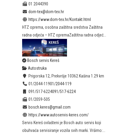
01 2044390
dom-tex@dom-tex.hr
https://www.dom-tex.hr/Kontakt.html
HTZ oprema, osobna zaštitna sredstva Zaštitna
radna odjeća – HTZ opremaZaštitna radna odjeć...
Bosch servis Kereš
Autostruka
Prigorska 12, Prekvršje 10362 Kašina
1.29 km
01/2044-119
01/2044-119
091/517-6224
091/517-6224
01/2059-505
bosch.keres@gmail.com
https://www.autoservis-keres.com/
Servis Kereš ovlašteni je Bosch auto servis koji
obuhvaća servisiranje vozila svih marki. Vršimo:...