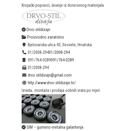
Krojački popravci, šivanje iz donesenog materijala
Drvo-stildizajn
Proizvodno zanatstvo
Bjelovarska ulica 43, Sesvete, Hrvatska
01/2008-294
01/2008-294
091/764-0289
091/764-0289
01/2008-294
drvo.stildizajn@gmail.com
http://www.drvo-stildizajn.hr/
Izrada, montaža i prodaja sobnih vrata po mjeri
SIM – gumeno-metalna galanterija