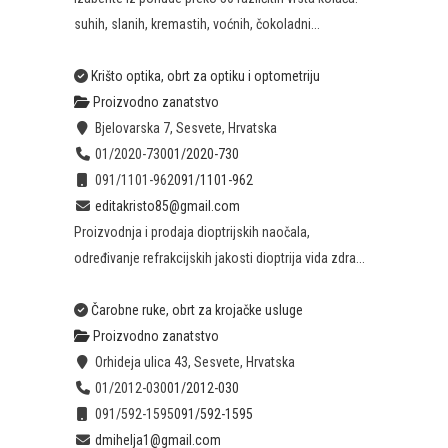
suhih, slanih, kremastih, voćnih, čokoladni...
Krišto optika, obrt za optiku i optometriju
Proizvodno zanatstvo
Bjelovarska 7, Sesvete, Hrvatska
01/2020-730
01/2020-730
091/1101-962
091/1101-962
editakristo85@gmail.com
Proizvodnja i prodaja dioptrijskih naočala,
određivanje refrakcijskih jakosti dioptrija vida zdra...
Čarobne ruke, obrt za krojačke usluge
Proizvodno zanatstvo
Orhideja ulica 43, Sesvete, Hrvatska
01/2012-030
01/2012-030
091/592-1595
091/592-1595
dmihelja1@gmail.com