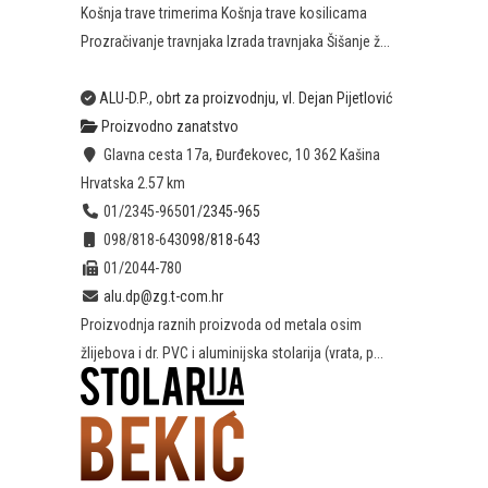
Košnja trave trimerima Košnja trave kosilicama
Prozračivanje travnjaka Izrada travnjaka Šišanje ž...
ALU-D.P., obrt za proizvodnju, vl. Dejan Pijetlović
Proizvodno zanatstvo
Glavna cesta 17a, Đurđekovec, 10 362 Kašina
Hrvatska
2.57 km
01/2345-965
01/2345-965
098/818-643
098/818-643
01/2044-780
alu.dp@zg.t-com.hr
Proizvodnja raznih proizvoda od metala osim
žlijebova i dr. PVC i aluminijska stolarija (vrata, p...