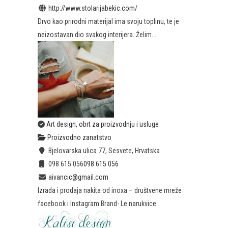
http://www.stolarijabekic.com/
Drvo kao prirodni materijal ima svoju toplinu, te je
neizostavan dio svakog interijera. Želim...
Art design, obrt za proizvodnju i usluge
Proizvodno zanatstvo
Bjelovarska ulica 77, Sesvete, Hrvatska
098 615 056
098 615 056
aivancic@gmail.com
Izrada i prodaja nakita od inoxa – društvene mreže
facebook i Instagram Brand- Le narukvice