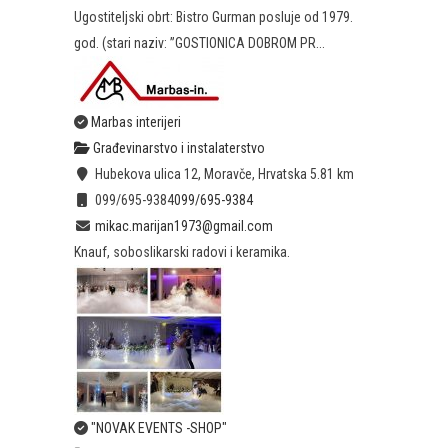
Ugostiteljski obrt: Bistro Gurman posluje od 1979.
god. (stari naziv: ”GOSTIONICA DOBROM PR...
Marbas interijeri
Građevinarstvo i instalaterstvo
Hubekova ulica 12, Moravče, Hrvatska
5.81 km
099/695-9384
099/695-9384
mikac.marijan1973@gmail.com
Knauf, soboslikarski radovi i keramika.
"NOVAK EVENTS -SHOP"