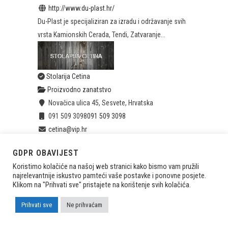
http://www.du-plast.hr/
Du-Plast je specijaliziran za izradu i održavanje svih
vrsta Kamionskih Cerada, Tendi, Zatvaranje...
Stolarija Cetina
Proizvodno zanatstvo
Novačica ulica 45, Sesvete, Hrvatska
091 509 3098
091 509 3098
cetina@vip.hr
Proizvodnja i montaža namještaja, proizvodnja i
GDPR OBAVIJEST
ugradnja stolarije
Koristimo kolačiće na našoj web stranici kako bismo vam pružili
najrelevantnije iskustvo pamteći vaše postavke i ponovne posjete.
Klikom na "Prihvati sve" pristajete na korištenje svih kolačića.
Prihvati sve
Ne prihvaćam
Fantasia-obrt za proizvodnju,trgovinu i usluge