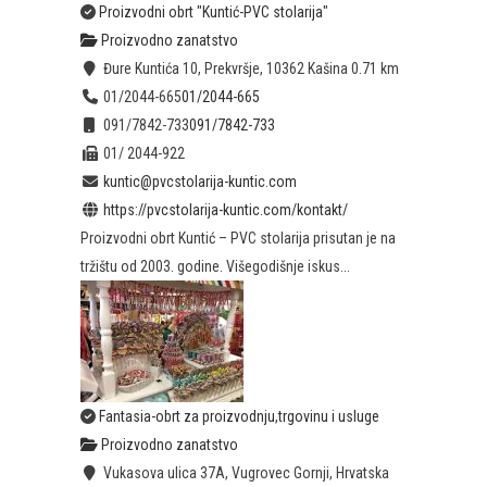
Proizvodni obrt "Kuntić-PVC stolarija"
Proizvodno zanatstvo
Đure Kuntića 10, Prekvršje, 10362 Kašina
0.71 km
01/2044-665
01/2044-665
091/7842-733
091/7842-733
01/ 2044-922
kuntic@pvcstolarija-kuntic.com
https://pvcstolarija-kuntic.com/kontakt/
Proizvodni obrt Kuntić – PVC stolarija prisutan je na
tržištu od 2003. godine. Višegodišnje iskus...
Fantasia-obrt za proizvodnju,trgovinu i usluge
Proizvodno zanatstvo
Vukasova ulica 37A, Vugrovec Gornji, Hrvatska