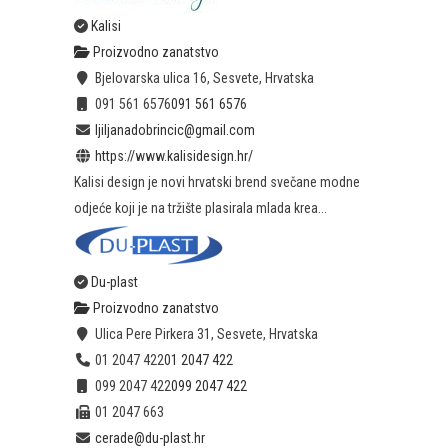
Kalisi
Proizvodno zanatstvo
Bjelovarska ulica 16, Sesvete, Hrvatska
091 561 6576
091 561 6576
ljiljanadobrincic@gmail.com
https://www.kalisidesign.hr/
Kalisi design je novi hrvatski brend svečane modne
odjeće koji je na tržište plasirala mlada krea...
Du-plast
Proizvodno zanatstvo
Ulica Pere Pirkera 31, Sesvete, Hrvatska
01 2047 422
01 2047 422
099 2047 422
099 2047 422
01 2047 663
cerade@du-plast.hr