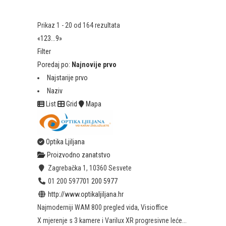
Prikaz 1 - 20 od 164 rezultata
«
1
2
3
...
9
»
Filter
Poredaj po:
Najnovije prvo
Najstarije prvo
Naziv
List
Grid
Mapa
Optika Ljiljana
Proizvodno zanatstvo
Zagrebačka 1, 10360 Sesvete
01 200 5977
01 200 5977
http://www.optikaljiljana.hr
Najmoderniji WAM 800 pregled vida, Visioffice
X mjerenje s 3 kamere i Varilux XR progresivne leće...