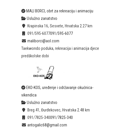
MALI BORCI, obrt za rekreaciju i animaciju
Uslužno zanatstvo
Krapinska 16, Sesvete, Hrvatska
2.27 km
091/595-6077
091/595-6077
maliborci@aol.com
Taekwondo poduka, rekreacija i animacija djece
predškolske dobi
EKO-KOS, uređenje i održavanje okućnica-
vikendica
Uslužno zanatstvo
Breg 41, Đurđekovec, Hrvatska
2.48 km
091/7825-340
091/7825-340
antogalic68@gmail.com