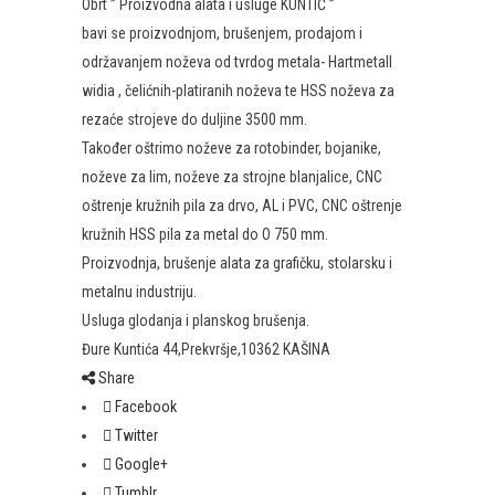
Obrt ” Proizvodna alata i usluge KUNTIĆ ”
bavi se proizvodnjom, brušenjem, prodajom i
održavanjem noževa od tvrdog metala- Hartmetall
widia , čelićnih-platiranih noževa te HSS noževa za
rezaće strojeve do duljine 3500 mm.
Također oštrimo noževe za rotobinder, bojanike,
noževe za lim, noževe za strojne blanjalice, CNC
oštrenje kružnih pila za drvo, AL i PVC, CNC oštrenje
kružnih HSS pila za metal do O 750 mm.
Proizvodnja, brušenje alata za grafičku, stolarsku i
metalnu industriju.
Usluga glodanja i planskog brušenja.
Đure Kuntića 44,Prekvršje,10362 KAŠINA
Share
Facebook
Twitter
Google+
Tumblr