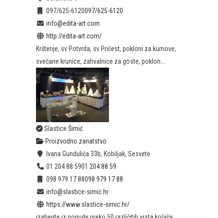
097/625-6120
097/625-6120
info@edita-art.com
http://edita-art.com/
Krštenje, sv Potvrda, sv Pričest, pokloni za kumove,
svečane krunice, zahvalnice za goste, poklon...
Slastice Šimić
Proizvodno zanatstvo
Ivana Gundulića 33b, Kobiljak, Sesvete
01 204 88 59
01 204 88 59
098 979 17 88
098 979 17 88
info@slastice-simic.hr
https://www.slastice-simic.hr/
izaberite iz ponude preko 50 različitih vrsta kolača: