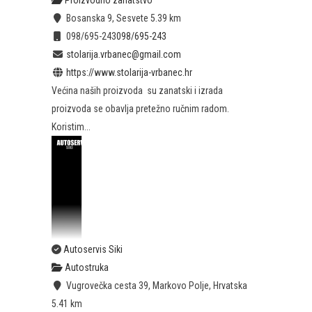
Proizvodno zanatstvo
Bosanska 9, Sesvete
5.39 km
098/695-243
098/695-243
stolarija.vrbanec@gmail.com
https://www.stolarija-vrbanec.hr
Većina naših proizvoda su zanatski i izrada
proizvoda se obavlja pretežno ručnim radom.
Koristim...
Autoservis Siki
Autostruka
Vugrovečka cesta 39, Markovo Polje, Hrvatska
5.41 km