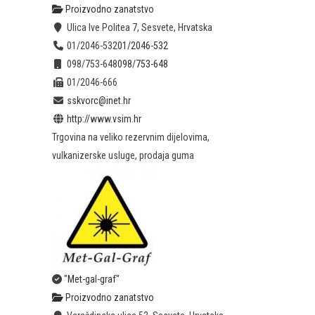
Proizvodno zanatstvo
Ulica Ive Politea 7, Sesvete, Hrvatska
01/2046-532
01/2046-532
098/753-648
098/753-648
01/2046-666
sskvorc@inet.hr
http://www.vsim.hr
Trgovina na veliko rezervnim dijelovima,
vulkanizerske usluge, prodaja guma
"Met-gal-graf"
Proizvodno zanatstvo