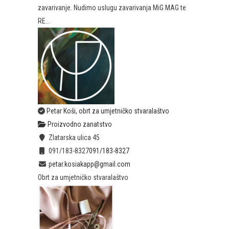
zavarivanje. Nudimo uslugu zavarivanja MiG MAG te
RE...
Petar Koši, obrt za umjetničko stvaralaštvo
Proizvodno zanatstvo
Zlatarska ulica 45
091/183-8327
091/183-8327
petar.kosiakapp@gmail.com
Obrt za umjetničko stvaralaštvo