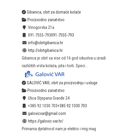
Gibanica, obrt za domaće kolače
Proizvodno zanatstvo
Vinogorska 21a
091-7555-793
091-7555-793
info@obrtgibanica.hr
http://obrtgibanica.hr
Gibanica je obrt sa vise od 16 god iskustva u izradi
različitih vrsta kolača, pita i torti. Speci...
GALOVIĆ VAR, obrt za proizvodnju i usluge
Proizvodno zanatstvo
Ulica Stjepana Granđe 24
+385 92 1030 703
+385 92 1030 703
galovicvar@gmail.com
https://galovic-var.hr/
Primarna djelatnost nam je elektro i mig mag