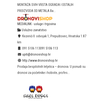
MONTAŽA SVIH VRSTA OGRADA I OSTALIH
PROIZVODA OD METALA Ba...
MEDIALINK - usluge i trgovina
Uslužno zanatstvo
Kezerići II. odvojak 1, Prepuštovec, Hrvatska
1.87
km
091 5106 113
091 5106 113
upiti@dronovishop.hr
http://www.dronovishop.hr
Prodaja bespilotnih letjelica – dronova. U ponudi su
dronovi za početnike i hobiste, profes...