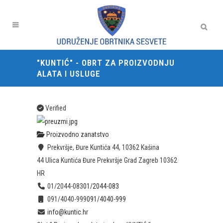
"KUNTIĆ" - OBRT ZA PROIZVODNJU
ALATA I USLUGE
Verified
Proizvodno zanatstvo
Prekvršje, Đure Kuntića 44, 10362 Kašina
44 Ulica Kuntića Đure
Prekvršje
Grad Zagreb
10362
HR
01/2044-083
01/2044-083
091/4040-999
091/4040-999
info@kuntic.hr