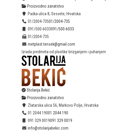
Proizvodno zanatstvo
Paška ulica 8, Sesvete, Hrvatska
01/2004-735
01/2004-735
091/500-6033
091/500-6033
01/2004-735
metplast.tensek@gmail.com
Izrada predmeta od plastike brizganjem i puhanjem
Stolarija Bekić
Proizvodno zanatstvo
Zlatarska ulica 56, Markovo Polje, Hrvatska
01 2044 190
01 2044 190
091 329 0019
091 329 0019
info@stolarijabekic.com