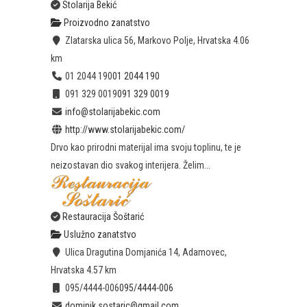
Stolarija Bekić
Proizvodno zanatstvo
Zlatarska ulica 56, Markovo Polje, Hrvatska
4.06
km
01 2044 190
01 2044 190
091 329 0019
091 329 0019
info@stolarijabekic.com
http://www.stolarijabekic.com/
Drvo kao prirodni materijal ima svoju toplinu, te je
neizostavan dio svakog interijera. Želim...
Restauracija Šoštarić
Uslužno zanatstvo
Ulica Dragutina Domjanića 14, Adamovec,
Hrvatska
4.57 km
095/4444-006
095/4444-006
dominik.sostaric@gmail.com