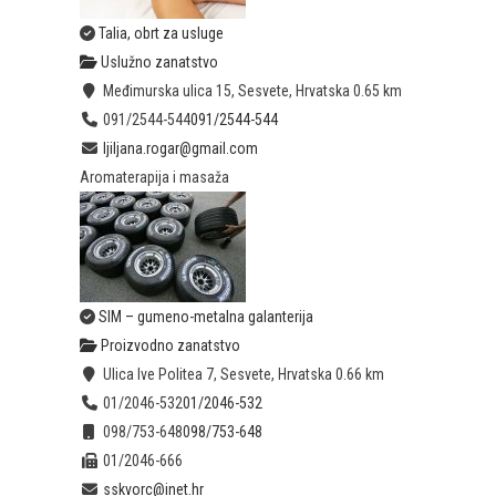
Talia, obrt za usluge
Uslužno zanatstvo
Međimurska ulica 15, Sesvete, Hrvatska
0.65 km
091/2544-544
091/2544-544
ljiljana.rogar@gmail.com
Aromaterapija i masaža
SIM – gumeno-metalna galanterija
Proizvodno zanatstvo
Ulica Ive Politea 7, Sesvete, Hrvatska
0.66 km
01/2046-532
01/2046-532
098/753-648
098/753-648
01/2046-666
sskvorc@inet.hr