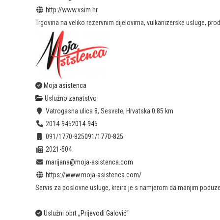
http://www.vsim.hr
Trgovina na veliko rezervnim dijelovima, vulkanizerske usluge, pr
Moja asistenca
Uslužno zanatstvo
Vatrogasna ulica 8, Sesvete, Hrvatska
0.85 km
2014-945
2014-945
091/1770-825
091/1770-825
2021-504
marijana@moja-asistenca.com
https://www.moja-asistenca.com/
Servis za poslovne usluge, kreira je s namjerom da manjim poduzet
Uslužni obrt „Prijevodi Galović“