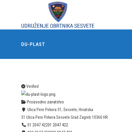
DU-PLAST
Verified
Proizvodno zanatstvo
Ulica Pere Pirkera 31, Sesvete, Hrvatska
31 Ulica Pere Pirkera
Sesvete
Grad Zagreb
10360
HR
01 2047 422
01 2047 422