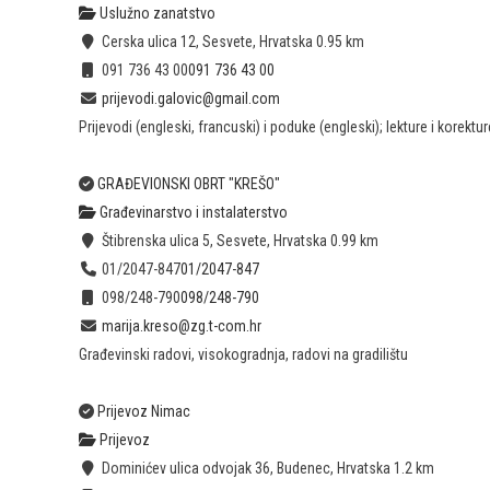
Uslužno zanatstvo
Cerska ulica 12, Sesvete, Hrvatska
0.95 km
091 736 43 00
091 736 43 00
prijevodi.galovic@gmail.com
Prijevodi (engleski, francuski) i poduke (engleski); lekture i korektur
GRAĐEVIONSKI OBRT "KREŠO"
Građevinarstvo i instalaterstvo
Štibrenska ulica 5, Sesvete, Hrvatska
0.99 km
01/2047-847
01/2047-847
098/248-790
098/248-790
marija.kreso@zg.t-com.hr
Građevinski radovi, visokogradnja, radovi na gradilištu
Prijevoz Nimac
Prijevoz
Dominićev ulica odvojak 36, Budenec, Hrvatska
1.2 km