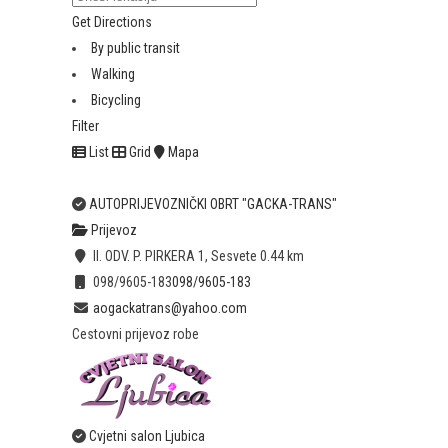
Get Directions
By public transit
Walking
Bicycling
Filter
List
Grid
Mapa
AUTOPRIJEVOZNIČKI OBRT "GACKA-TRANS"
Prijevoz
II. ODV. P. PIRKERA 1, Sesvete
0.44 km
098/9605-183
098/9605-183
aogackatrans@yahoo.com
Cestovni prijevoz robe
Cvjetni salon Ljubica