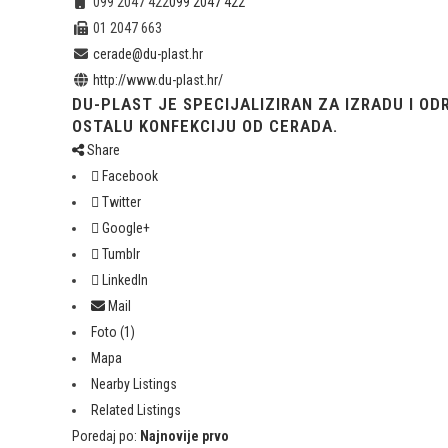
099 2047 422
099 2047 422
01 2047 663
cerade@du-plast.hr
http://www.du-plast.hr/
DU-PLAST JE SPECIJALIZIRAN ZA IZRADU I OD
OSTALU KONFEKCIJU OD CERADA.
Share
Facebook
Twitter
Google+
Tumblr
LinkedIn
Mail
Foto (1)
Mapa
Nearby Listings
Related Listings
Poredaj po:
Najnovije prvo