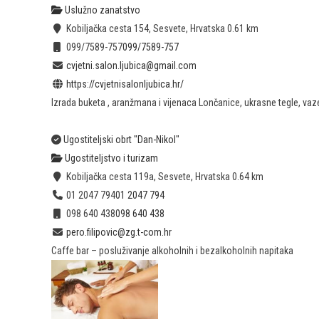
Uslužno zanatstvo
Kobiljačka cesta 154, Sesvete, Hrvatska
0.61 km
099/7589-757
099/7589-757
cvjetni.salon.ljubica@gmail.com
https://cvjetnisalonljubica.hr/
Izrada buketa , aranžmana i vijenaca Lončanice, ukrasne tegle, vaze
Ugostiteljski obrt "Dan-Nikol"
Ugostiteljstvo i turizam
Kobiljačka cesta 119a, Sesvete, Hrvatska
0.64 km
01 2047 794
01 2047 794
098 640 438
098 640 438
pero.filipovic@zg.t-com.hr
Caffe bar – posluživanje alkoholnih i bezalkoholnih napitaka