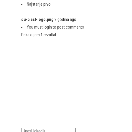
Najstarije prvo
du-plast-logo.png
8 godina ago
You must
login
to post comments
Prikazujem 1 rezultat