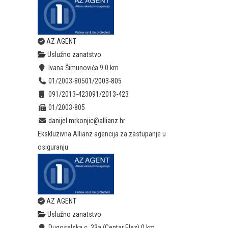
AZ AGENT
Uslužno zanatstvo
Ivana Šimunovića 9
0 km
01/2003-805
01/2003-805
091/2013-423
091/2013-423
01/2003-805
danijel.mrkonjic@allianz.hr
Ekskluzivna Allianz agencija za zastupanje u
osiguranju
AZ AGENT
Uslužno zanatstvo
Dugoselska c. 33a (Centar Elez)
0 km