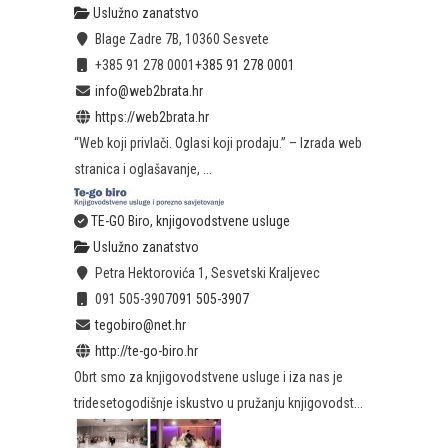
Uslužno zanatstvo
Blage Zadre 7B, 10360 Sesvete
+385 91 278 0001
+385 91 278 0001
info@web2brata.hr
https://web2brata.hr
“Web koji privlači. Oglasi koji prodaju.” – Izrada web
stranica i oglašavanje, ...
TE-GO Biro, knjigovodstvene usluge
Uslužno zanatstvo
Petra Hektorovića 1, Sesvetski Kraljevec
091 505-3907
091 505-3907
tegobiro@net.hr
http://te-go-biro.hr
Obrt smo za knjigovodstvene usluge i iza nas je
tridesetogodišnje iskustvo u pružanju knjigovodst...