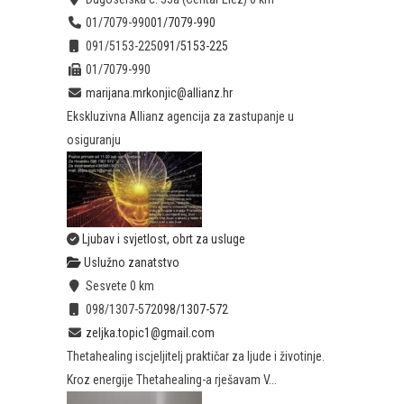
01/7079-990
01/7079-990
091/5153-225
091/5153-225
01/7079-990
marijana.mrkonjic@allianz.hr
Ekskluzivna Allianz agencija za zastupanje u
osiguranju
Ljubav i svjetlost, obrt za usluge
Uslužno zanatstvo
Sesvete
0 km
098/1307-572
098/1307-572
zeljka.topic1@gmail.com
Thetahealing iscjeljitelj praktičar za ljude i životinje.
Kroz energije Thetahealing-a rješavam V...