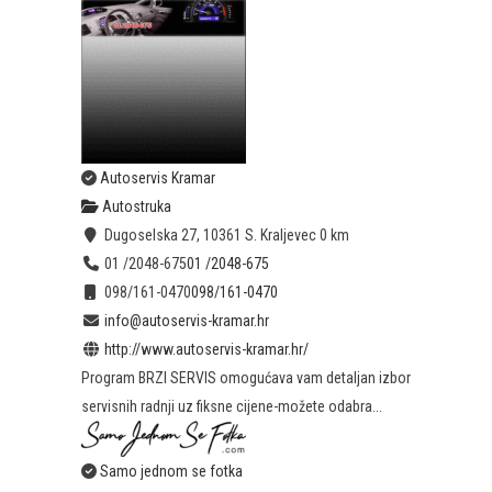
Autoservis Kramar
Autostruka
Dugoselska 27, 10361 S. Kraljevec
0 km
01 /2048-675
01 /2048-675
098/161-0470
098/161-0470
info@autoservis-kramar.hr
http://www.autoservis-kramar.hr/
Program BRZI SERVIS omogućava vam detaljan izbor
servisnih radnji uz fiksne cijene-možete odabra...
Samo jednom se fotka