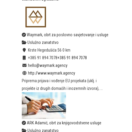
Waymark, obrt za poslovno savjetovanje i usluge
Uslužno zanatstvo
Krste Hegedušića 56
0 km
+385 91 894 7078
+385 91 894 7078
hello@waymark.agency
http://www.waymark.agency
Priprema prijava i vođenje EU projekata (uklj. i
projekte iz drugih domaćih i inozemnih izvora), ...
ARK Adamić, obrt za knjigovodstvene usluge
Uslužno zanatstvo