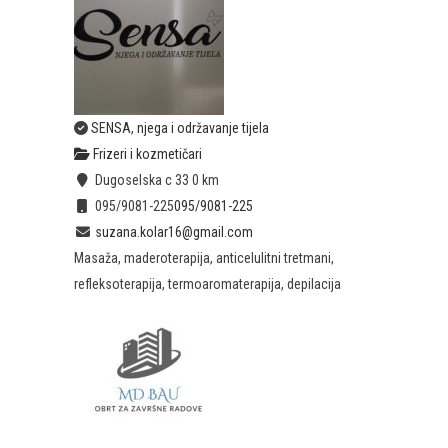
SENSA, njega i održavanje tijela
Frizeri i kozmetičari
Dugoselska c 33
0 km
095/9081-225
095/9081-225
suzana.kolar16@gmail.com
Masaža, maderoterapija, anticelulitni tretmani,
refleksoterapija, termoaromaterapija, depilacija