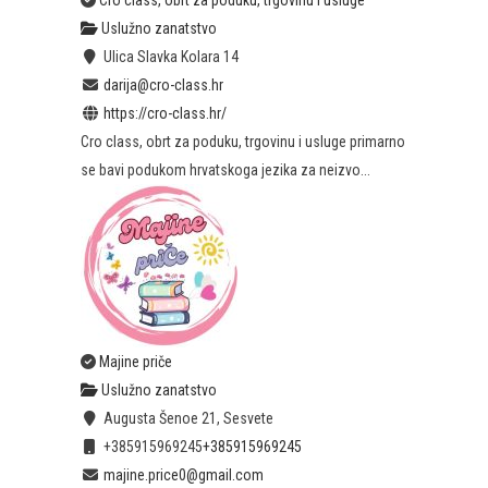
Cro class, obrt za poduku, trgovinu i usluge
Uslužno zanatstvo
Ulica Slavka Kolara 14
darija@cro-class.hr
https://cro-class.hr/
Cro class, obrt za poduku, trgovinu i usluge primarno
se bavi podukom hrvatskoga jezika za neizvo...
Majine priče
Uslužno zanatstvo
Augusta Šenoe 21, Sesvete
+385915969245
+385915969245
majine.price0@gmail.com