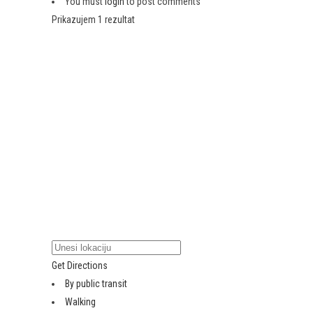
You must
login
to post comments
Prikazujem 1 rezultat
Get Directions
By public transit
Walking