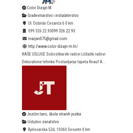
Color Dizajn M
Građevinarstvo i instalaterstvo
Ul. Dobriše Cesarića 6
0 km
099 326 22 93
099 326 22 93
marjan075@gmail.com
http://www.color-dizajn-m.hr/
NAŠE USLUGE Soboslikarski radovi Ličilački radovi
Dekorativne tehnike Postavljanje tapeta Knauf A...
Jezični tanc, škola stranih jezika
Uslužno zanatstvo
Bjelovarska 52d, 10360 Sesvete
0 km