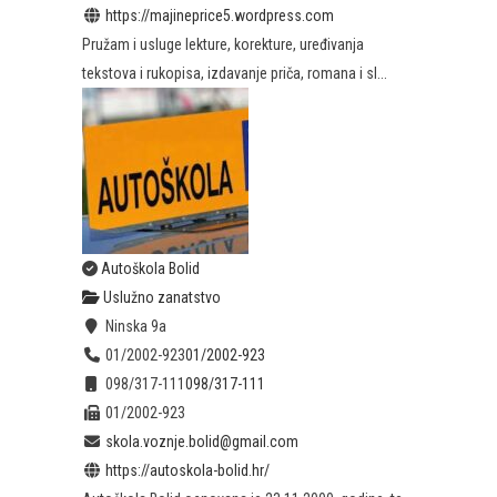
https://majineprice5.wordpress.com
Pružam i usluge lekture, korekture, uređivanja
tekstova i rukopisa, izdavanje priča, romana i sl...
Autoškola Bolid
Uslužno zanatstvo
Ninska 9a
01/2002-923
01/2002-923
098/317-111
098/317-111
01/2002-923
skola.voznje.bolid@gmail.com
https://autoskola-bolid.hr/