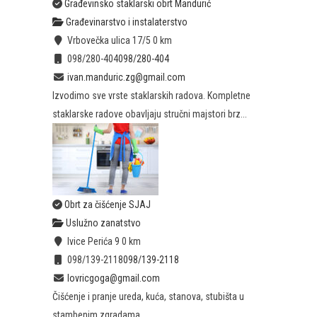
Građevinsko staklarski obrt Mandurić
Građevinarstvo i instalaterstvo
Vrbovečka ulica 17/5
0 km
098/280-404
098/280-404
ivan.manduric.zg@gmail.com
Izvodimo sve vrste staklarskih radova. Kompletne
staklarske radove obavljaju stručni majstori brz...
Obrt za čišćenje SJAJ
Uslužno zanatstvo
Ivice Perića 9
0 km
098/139-2118
098/139-2118
lovricgoga@gmail.com
Čišćenje i pranje ureda, kuća, stanova, stubišta u
stambenim zgradama.