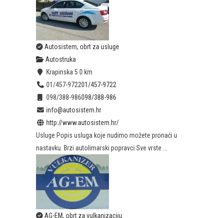
Autosistem, obrt za usluge
Autostruka
Krapinska 5
0 km
01/457-9722
01/457-9722
098/388-986
098/388-986
info@autosistem.hr
http://www.autosistem.hr/
Usluge Popis usluga koje nudimo možete pronaći u
nastavku. Brzi autolimarski popravci Sve vrste ...
AG-EM, obrt za vulkanizaciju