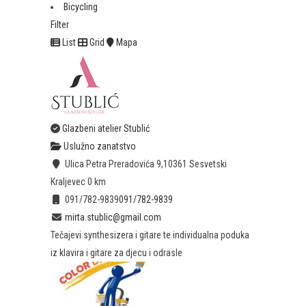
Bicycling
Filter
List
Grid
Mapa
Glazbeni atelier Stublić
Uslužno zanatstvo
Ulica Petra Preradovića 9,10361 Sesvetski
Kraljevec
0 km
091/782-9839
091/782-9839
mirta.stublic@gmail.com
Tečajevi synthesizera i gitare te individualna poduka
iz klavira i gitare za djecu i odrasle