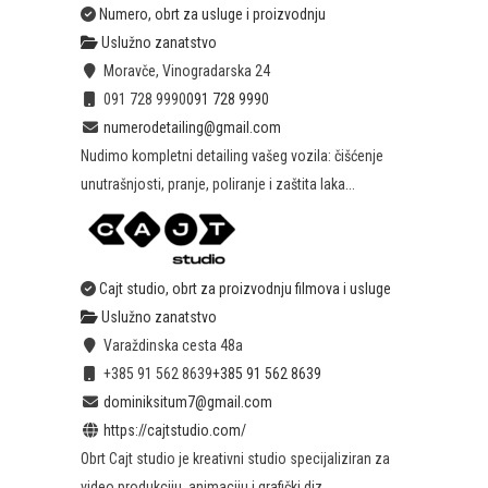
Numero, obrt za usluge i proizvodnju
Uslužno zanatstvo
Moravče, Vinogradarska 24
091 728 9990
091 728 9990
numerodetailing@gmail.com
Nudimo kompletni detailing vašeg vozila: čišćenje
unutrašnjosti, pranje, poliranje i zaštita laka...
Cajt studio, obrt za proizvodnju filmova i usluge
Uslužno zanatstvo
Varaždinska cesta 48a
+385 91 562 8639
+385 91 562 8639
dominiksitum7@gmail.com
https://cajtstudio.com/
Obrt Cajt studio je kreativni studio specijaliziran za
video produkciju, animaciju i grafički diz...