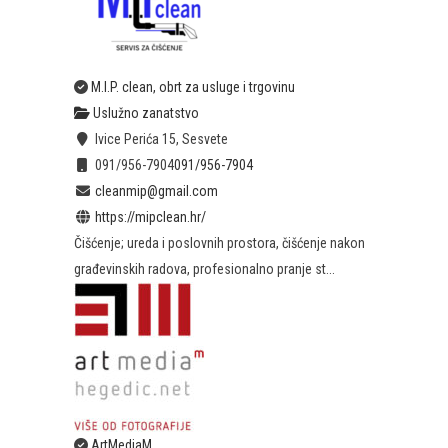
M.I.P. clean, obrt za usluge i trgovinu
Uslužno zanatstvo
Ivice Perića 15, Sesvete
091/956-7904
091/956-7904
cleanmip@gmail.com
https://mipclean.hr/
Čišćenje; ureda i poslovnih prostora, čišćenje nakon
građevinskih radova, profesionalno pranje st...
ArtMediaM