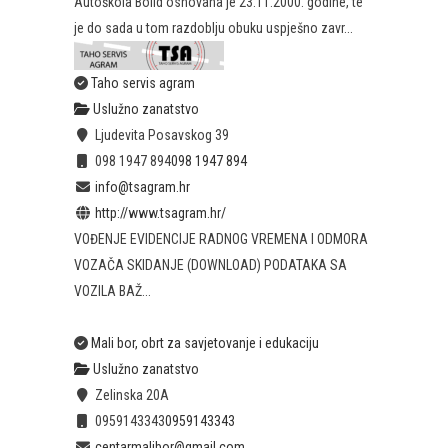
Autoškola Bolid osnovana je 23.11.2000. godine, te
je do sada u tom razdoblju obuku uspješno zavr...
Taho servis agram
Uslužno zanatstvo
Ljudevita Posavskog 39
098 1947 894
098 1947 894
info@tsagram.hr
http://www.tsagram.hr/
VOĐENJE EVIDENCIJE RADNOG VREMENA I ODMORA
VOZAČA SKIDANJE (DOWNLOAD) PODATAKA SA
VOZILA BAŽ...
Mali bor, obrt za savjetovanje i edukaciju
Uslužno zanatstvo
Zelinska 20A
0959143343
0959143343
centarmalibor@gmail.com