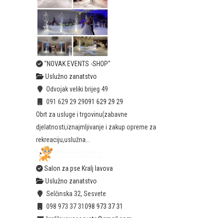
"NOVAK EVENTS -SHOP"
Uslužno zanatstvo
Odvojak veliki brijeg 49
091 629 29 29
091 629 29 29
Obrt za usluge i trgovinu(zabavne
djelatnosti,iznajmljivanje i zakup opreme za
rekreaciju,uslužna...
Salon za pse Kralj lavova
Uslužno zanatstvo
Selčinska 32, Sesvete
098 973 37 31
098 973 37 31