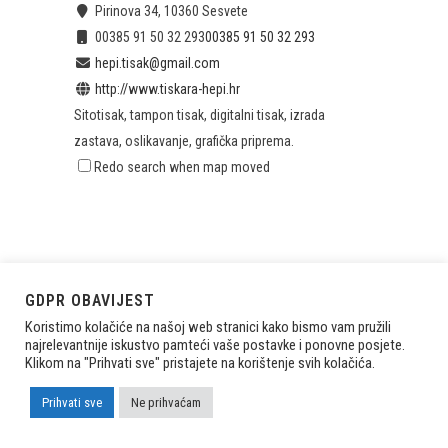
Pirinova 34, 10360 Sesvete
00385 91 50 32 293
00385 91 50 32 293
hepi.tisak@gmail.com
http://www.tiskara-hepi.hr
Sitotisak, tampon tisak, digitalni tisak, izrada
zastava, oslikavanje, grafička priprema.
Redo search when map moved
GDPR OBAVIJEST
Koristimo kolačiće na našoj web stranici kako bismo vam pružili
najrelevantnije iskustvo pamteći vaše postavke i ponovne posjete.
Klikom na "Prihvati sve" pristajete na korištenje svih kolačića.
Prihvati sve
Ne prihvaćam