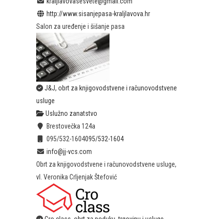
kraljlavovasesvete@gmail.com
http://www.sisanjepasa-kraljlavova.hr
Salon za uređenje i šišanje pasa
J&J, obrt za knjigovodstvene i računovodstvene
usluge
Uslužno zanatstvo
Brestovečka 124a
095/532-1604
095/532-1604
info@jj-vcs.com
Obrt za knjigovodstvene i računovodstvene usluge,
vl. Veronika Crljenjak Štefović