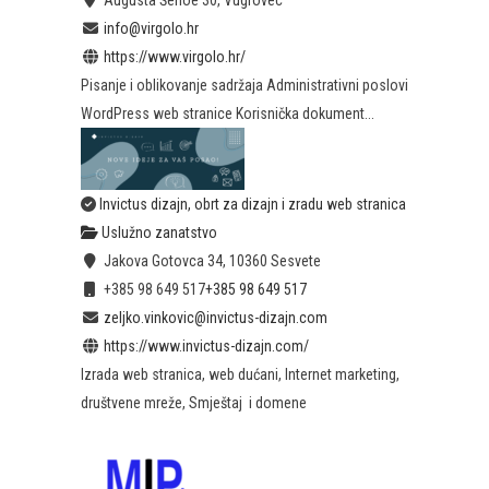
Augusta Šenoe 30, Vugrovec
info@virgolo.hr
https://www.virgolo.hr/
Pisanje i oblikovanje sadržaja Administrativni poslovi
WordPress web stranice Korisnička dokument...
Invictus dizajn, obrt za dizajn i zradu web stranica
Uslužno zanatstvo
Jakova Gotovca 34, 10360 Sesvete
+385 98 649 517
+385 98 649 517
zeljko.vinkovic@invictus-dizajn.com
https://www.invictus-dizajn.com/
Izrada web stranica, web dućani, Internet marketing,
društvene mreže, Smještaj i domene