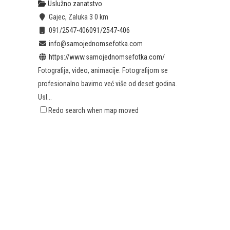
Uslužno zanatstvo
Gajec, Zaluka 3
0 km
091/2547-406
091/2547-406
info@samojednomsefotka.com
https://www.samojednomsefotka.com/
Fotografija, video, animacije. Fotografijom se
profesionalno bavimo već više od deset godina.
Usl...
Redo search when map moved