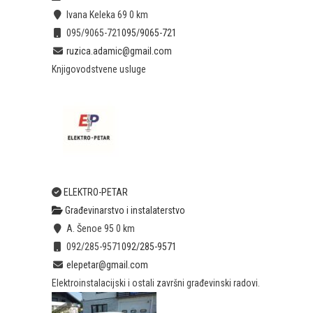
Ivana Keleka 69
0 km
095/9065-721
095/9065-721
ruzica.adamic@gmail.com
Knjigovodstvene usluge
ELEKTRO-PETAR
Građevinarstvo i instalaterstvo
A. Šenoe 95
0 km
092/285-9571
092/285-9571
elepetar@gmail.com
Elektroinstalacijski i ostali završni građevinski radovi.