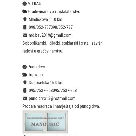
MD BAU
Građevinarstvo i instalaterstvo
Mladičkova 11
0 km
098/352-737
098/352-737
md.bau2019@gmail.com
Soboslikarski, ličilački, staklarski i ostali završni
radovi u građevinarstvu.
Puno drvo
Trgovina
Dugoselska 16
0 km
095/2537-358
095/2537-358
puno.drvo13@hotmail.com
Prodaja madraca i namještaja od punog drva.