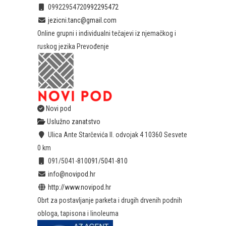
0992295472
0992295472
jezicni.tanc@gmail.com
Online grupni i individualni tečajevi iz njemačkog i
ruskog jezika Prevođenje
Novi pod
Uslužno zanatstvo
Ulica Ante Starčevića II. odvojak 4 10360 Sesvete
0 km
091/5041-810
091/5041-810
info@novipod.hr
http://www.novipod.hr
Obrt za postavljanje parketa i drugih drvenih podnih
obloga, tapisona i linoleuma