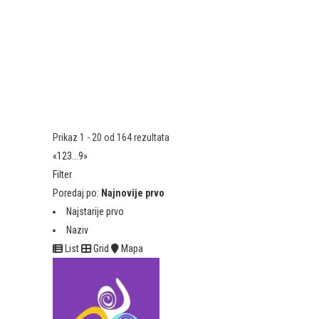
Prikaz 1 - 20 od 164 rezultata
«
1
2
3
...
9
»
Filter
Poredaj po:
Najnovije prvo
Najstarije prvo
Naziv
List
Grid
Mapa