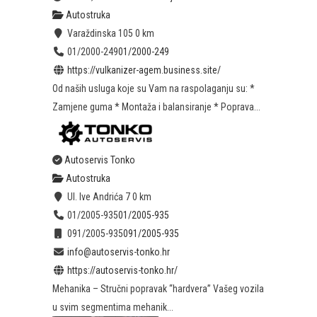
Autostruka
Varaždinska 105
0 km
01/2000-249
01/2000-249
https://vulkanizer-agem.business.site/
Od naših usluga koje su Vam na raspolaganju su: *
Zamjene guma * Montaža i balansiranje * Poprava...
Autoservis Tonko
Autostruka
Ul. Ive Andrića 7
0 km
01/2005-935
01/2005-935
091/2005-935
091/2005-935
info@autoservis-tonko.hr
https://autoservis-tonko.hr/
Mehanika – Stručni popravak “hardvera” Vašeg vozila
u svim segmentima mehanik...