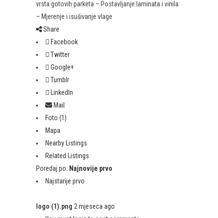
vrsta gotovih parketa – Postavljanje laminata i vinila
– Mjerenje i isušivanje vlage
Share
Facebook
Twitter
Google+
Tumblr
LinkedIn
Mail
Foto (1)
Mapa
Nearby Listings
Related Listings
Poredaj po:
Najnovije prvo
Najstarije prvo
logo (1).png
2 mjeseca ago