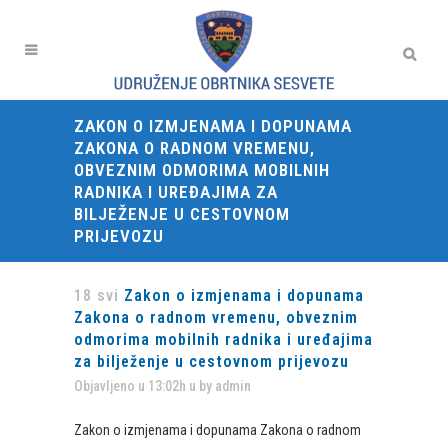
ZAKON O IZMJENAMA I DOPUNAMA
ZAKONA O RADNOM VREMENU,
OBVEZNIM ODMORIMA MOBILNIH
RADNIKA I UREĐAJIMA ZA
BILJEŽENJE U CESTOVNOM
PRIJEVOZU
18 svi
Zakon o izmjenama i dopunama
Zakona o radnom vremenu, obveznim
odmorima mobilnih radnika i uređajima
za bilježenje u cestovnom prijevozu
Objavljeno u 13:02h
u
by
admin
Zakon o izmjenama i dopunama Zakona o radnom