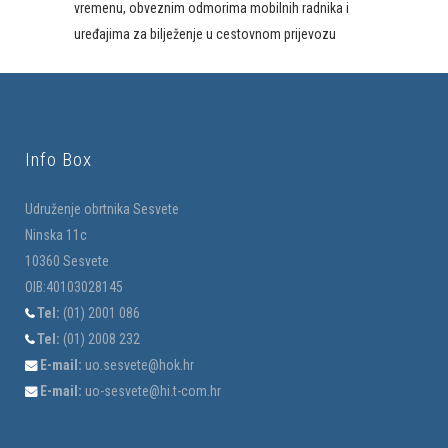
vremenu, obveznim odmorima mobilnih radnika i
uređajima za bilježenje u cestovnom prijevozu
Info Box
Udruženje obrtnika Sesvete
Ninska 11c
10360 Sesvete
OIB:40103028145
Tel:
(01) 2001 086
Tel:
(01) 2008 232
E-mail:
uo.sesvete@hok.hr
E-mail:
uo-sesvete@hi.t-com.hr