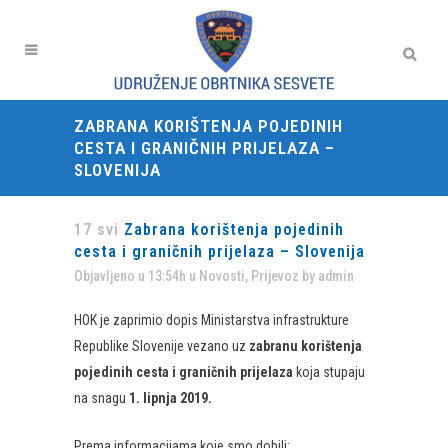
ZABRANA KORIŠTENJA POJEDINIH
CESTA I GRANIČNIH PRIJELAZA –
SLOVENIJA
17 svi
Zabrana korištenja pojedinih
cesta i graničnih prijelaza – Slovenija
Objavljeno u 13:54h
u
Novosti
,
Prijevoz
by
admin
HOK je zaprimio dopis Ministarstva infrastrukture
Republike Slovenije vezano uz
zabranu korištenja
pojedinih cesta i graničnih prijelaza
koja stupaju
na snagu
1. lipnja
2019.
Prema informacijama koje smo dobili: