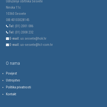
Udruženje obrtnika Sesvete
Ninska 11c
10360 Sesvete
OIB:40103028145
Tel:
(01) 2001 086
Tel:
(01) 2008 232
E-mail:
uo.sesvete@hok.hr
E-mail:
uo-sesvete@hi.t-com.hr
O nama
Povijest
Ustrojstvo
Politika privatnosti
Kontakt