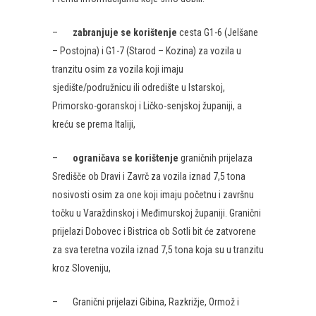
–
zabranjuje se korištenje
cesta G1-6 (Jelšane
– Postojna) i G1-7 (Starod – Kozina) za vozila u
tranzitu osim za vozila koji imaju
sjedište/podružnicu ili odredište u Istarskoj,
Primorsko-goranskoj i Ličko-senjskoj županiji, a
kreću se prema Italiji,
–
ograničava se korištenje
graničnih prijelaza
Središče ob Dravi i Zavrč za vozila iznad 7,5 tona
nosivosti osim za one koji imaju početnu i završnu
točku u Varaždinskoj i Međimurskoj županiji. Granični
prijelazi Dobovec i Bistrica ob Sotli bit će zatvorene
za sva teretna vozila iznad 7,5 tona koja su u tranzitu
kroz Sloveniju,
– Granični prijelazi Gibina, Razkrižje, Ormož i