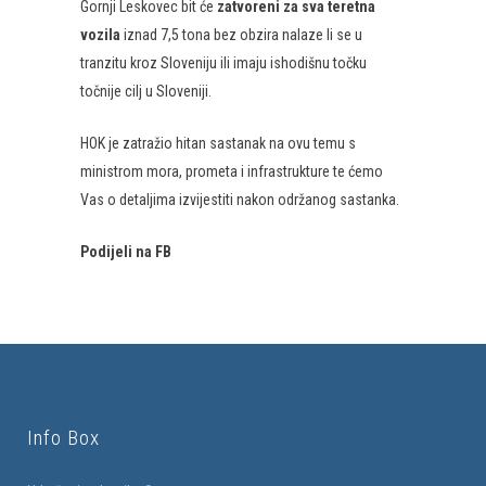
Gornji Leskovec bit će
zatvoreni
za sva teretna
vozila
iznad 7,5 tona bez obzira nalaze li se u
tranzitu kroz Sloveniju ili imaju ishodišnu točku
točnije cilj u Sloveniji.
HOK je zatražio hitan sastanak na ovu temu s
ministrom mora, prometa i infrastrukture te ćemo
Vas o detaljima izvijestiti nakon održanog sastanka.
Podijeli na FB
Info Box