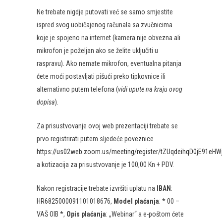
Ne trebate nigdje putovati već se samo smjestite
ispred svog uobičajenog računala sa zvučnicima
koje je spojeno na internet (kamera nije obvezna ali
mikrofon je poželjan ako se želite uključiti u
raspravu). Ako nemate mikrofon, eventualna pitanja
ćete moći postavljati pišući preko tipkovnice ili
alternativno putem telefona (
vidi upute na kraju ovog
dopisa
).
Za prisustvovanje ovoj web prezentaciji trebate se
prvo registrirati putem sljedeće poveznice
https://us02web.zoom.us/meeting/register/tZUqdeihqD0jE91eH
a kotizacija za prisustvovanje je 100,00 Kn + PDV.
Nakon registracije trebate izvršiti uplatu na
IBAN
:
HR6825000091101018676,
Model plaćanja
: * 00 –
VAŠ OIB *,
Opis plaćanja
: „Webinar“ a e-poštom ćete