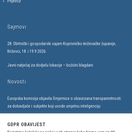
Prijevoz
Sajmovi
28. Obrtnički i gospodarski sajam Koprivničko-križevačke županije,
Križevci, 18. i 19.9.2026.
Javni natječaj za dodjelu lokacije – božićni blagdani
Novosti
Europska komisija objavila Smjernice o obavezana transparentnosti
za dobavljače i subjekte koji uvode umjetnu inteligenciju
Upis u bazu obrtnika na web stranici Udruženja
GDPR OBAVIJEST