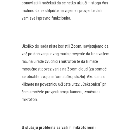
ponavljati ili sačekati da se netko uključi – stoga Vas
molimo da se uključite na vrijeme i provjerite da li
vam sve ispravno funkcionira.
Ukoliko do sada niste koristili Zoom, savjetujemo da
već po dobivanju ovog maila provjerite da li na vašem
računalu rade zvučnici i mikrofon te da li imate
mogućnost povezivanja na Zoom cloud (za pomoć
se obratite svojoj informatičkoj službi). Ako danas
kliknete na poveznicu ući ćete u tzv. „Čekaonicu“ pri
čemu možete provjeriti svoju kameru, zvučnike i
mikrofon.
U slučaju problema sa vašim mikrofonom i