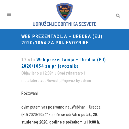
WEB PREZENTACIJA – UREDBA (EU)
2020/1054 ZA PRIJEVOZNIKE
17 stu
Web prezentacija – Uredba (EU)
2020/1054 za prijevoznike
Objavljeno u 12:39h
u
Građevinarstvo i
instalaterstvo
,
Novosti
,
Prijevoz
by
admin
Poštovani,
ovim putem vas pozivamo na „Webinar – Uredba
(EU) 2020/1054“ koja će se održati
u
petak
, 2
0
.
studenog
2020. godine s početkom u 10:00 h
.