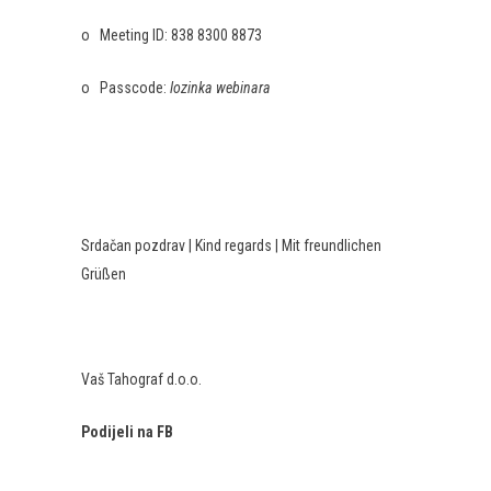
o Meeting ID: 838 8300 8873
o Passcode:
lozinka webinara
Srdačan pozdrav | Kind regards | Mit freundlichen
Grüßen
Vaš Tahograf d.o.o.
Podijeli na FB