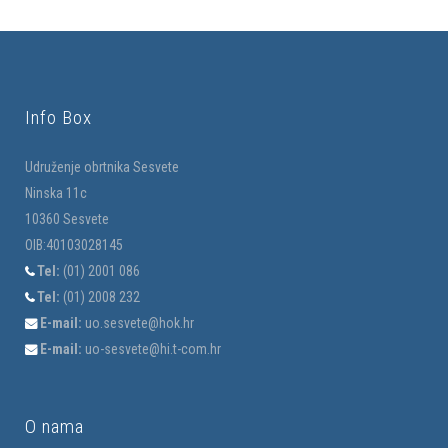
Info Box
Udruženje obrtnika Sesvete
Ninska 11c
10360 Sesvete
OIB:40103028145
Tel:
(01) 2001 086
Tel:
(01) 2008 232
E-mail:
uo.sesvete@hok.hr
E-mail:
uo-sesvete@hi.t-com.hr
O nama