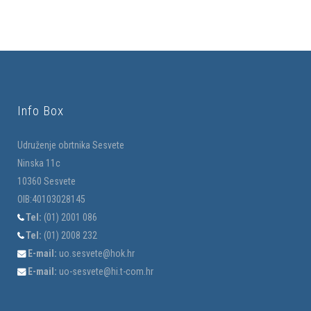
Info Box
Udruženje obrtnika Sesvete
Ninska 11c
10360 Sesvete
OIB:40103028145
Tel:
(01) 2001 086
Tel:
(01) 2008 232
E-mail:
uo.sesvete@hok.hr
E-mail:
uo-sesvete@hi.t-com.hr