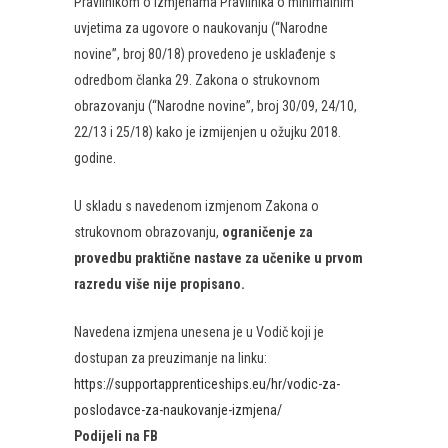
Pravilnikom o izmjenama Pravilnika o minimalnim
uvjetima za ugovore o naukovanju (“Narodne
novine”, broj 80/18) provedeno je usklađenje s
odredbom članka 29. Zakona o strukovnom
obrazovanju (“Narodne novine”, broj 30/09, 24/10,
22/13 i 25/18) kako je izmijenjen u ožujku 2018.
godine.
U skladu s navedenom izmjenom Zakona o
strukovnom obrazovanju,
ograničenje za
provedbu praktične nastave za učenike u prvom
razredu više nije propisano.
Navedena izmjena unesena je u Vodič koji je
dostupan za preuzimanje na linku:
https://supportapprenticeships.eu/hr/vodic-za-
poslodavce-za-naukovanje-izmjena/
Podijeli na FB