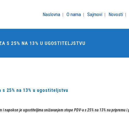
Naslovna
O nama
Sajmovi
Novosti
A S 25% NA 13% U UGOSTITELJSTVU
 s 25% na 13% u ugostiteljstvu
om i napokon je ugostiteljima snižavanjem stope PDV-a s 25% na 13% na pripremu 