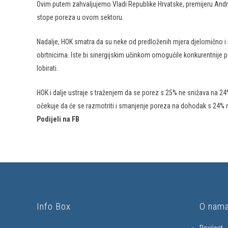
Ovim putem zahvaljujemo Vladi Republike Hrvatske, premijeru Andreju
stope poreza u ovom sektoru.
Nadalje, HOK smatra da su neke od predloženih mjera djelomično i 
obrtnicima. Iste bi sinergijskim učinkom omogućile konkurentnije po
lobirati.
HOK i dalje ustraje s traženjem da se porez s 25% ne snižava na 2
očekuje da će se razmotriti i smanjenje poreza na dohodak s 24% 
Podijeli na FB
Info Box
O nam
Povijest