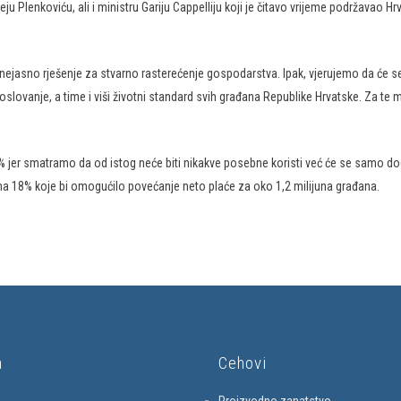
 Plenkoviću, ali i ministru Gariju Cappelliju koji je čitavo vrijeme podržavao H
nejasno rješenje za stvarno rasterećenje gospodarstva. Ipak, vjerujemo da će s
slovanje, a time i viši životni standard svih građana Republike Hrvatske. Za te m
4% jer smatramo da od istog neće biti nikakve posebne koristi već će se samo do
na 18% koje bi omogućilo povećanje neto plaće za oko 1,2 milijuna građana.
a
Cehovi
Proizvodno zanatstvo