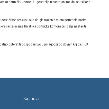
rvatsku obrtničku komoru i ugostitelje u nastojanjima da se usklade
e postići konsenzus i oko drugih traženih mjera potrebnih našim
jere rasterećenja Hrvatska obrtnička komora će i dalje nastaviti
datno opteretiti gospodarstvo u prilagodbi poslovnih knjiga. HOK
Sajmovi