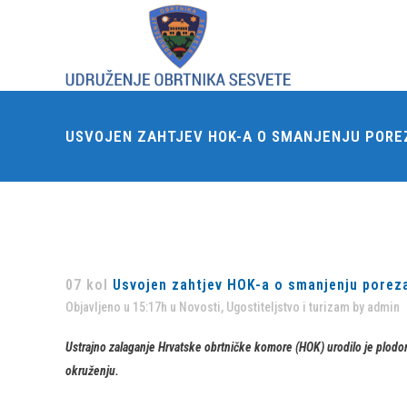
USVOJEN ZAHTJEV HOK-A O SMANJENJU POREZ
07 kol
Usvojen zahtjev HOK-a o smanjenju poreza
Objavljeno u 15:17h
u
Novosti
,
Ugostiteljstvo i turizam
by
admin
Ustrajno zalaganje Hrvatske obrtničke komore (HOK) urodilo je plod
okruženju.