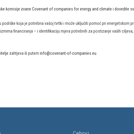
ske komisije zvane Covenant of companies for energy and climate i dovedite svoj
podrške koja je potrebna vašoj tvrtki i može uključiti pomoć pri energetskom p
nizmima financiranja – i identifikaciju mjera potrebnih za postizanje vaših ci
telje
zahtjeva ili putem
info@covenant-of-companies.eu
.
a
Cehovi