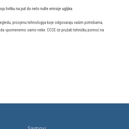
u tvrtku na put do neto nulte emisije ugljika.
regledu, procjenu tehnologija koje odgovaraju vašim potrebama,
ljeva, da spomenemo samo neke. CCCE će pružati tehničku pomoć na
Sajmovi