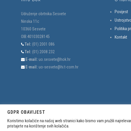
Povijest
Udruženje obrtnika Sesvete
Ustrojstv
Ninska 11c
Politika p
10360 Sesvete
OIB:40103028145
Kontakt
Tel:
(01) 2001 086
Tel:
(01) 2008 232
E-mail:
uo.sesvete@hok.hr
E-mail:
uo-sesvete@hi.t-com.hr
GDPR OBAVIJEST
Koristimo kolačiće na našoj web stranici kako bismo vam pružili najreleva
S
pristajete na korištenje svih kolačića.