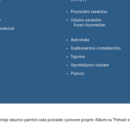
Proizvodno zanatstvo
o
Uslužno zanatstvo
Frizeri i kozmetičari
rivatnosti
Autostruka
Građevinarstvo i instalaterstvo
Trgovina
Ugostiteljstvo i turizam
Prijevoz
ntnije iskustvo pamteći vaše postavke i ponovne posjete. Klikom na "Prihvati s
va prava pridržana. Udruženje obrtnika Sesvete © 2023
Izrada weba
Medialink.