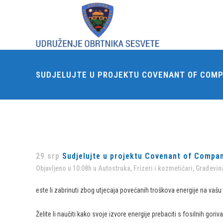
SUDJELUJTE U PROJEKTU COVENANT OF COMPA
29 srp
Sudjelujte u projektu Covenant of Compani
Objavljeno u 10:08h
u
Autostruka
,
Frizeri i kozmetičari
,
Građevina
este li zabrinuti zbog utjecaja povećanih troškova energije na vašu 
Želite li naučiti kako svoje izvore energije prebaciti s fosilnih goriv