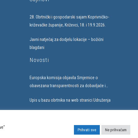
28. Obrtnički i gospodarski sajam Koprivničko-
križevačke županije, Križevci, 18. i 19.9.2026.
Javni natječaj za dodjelu lokacije – božićni
blagdani
Novosti
Europska komisija objavila Smjernice o
obavezana transparentnosti za dobavljače i
subjekte koji uvode umjetnu inteligenciju
Upis u bazu obrtnika na web stranici Udruženja
ve"
Prihvati sve
Ne prihvaćam
hr