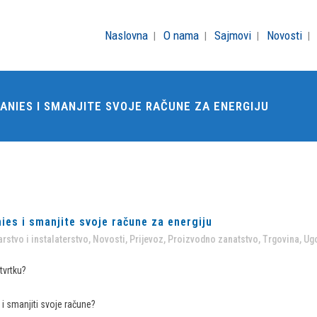
Naslovna
O nama
Sajmovi
Novosti
NIES I SMANJITE SVOJE RAČUNE ZA ENERGIJU
es i smanjite svoje račune za energiju
rstvo i instalaterstvo
,
Novosti
,
Prijevoz
,
Proizvodno zanatstvo
,
Trgovina
,
Ugo
tvrtku?
a i smanjiti svoje račune?