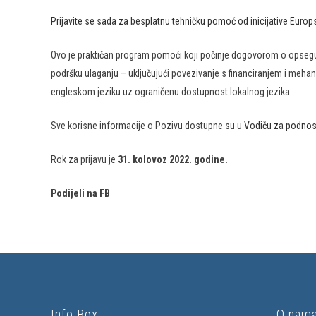
Prijavite se sada za besplatnu tehničku pomoć od inicijative Europ
Ovo je praktičan program pomoći koji počinje dogovorom o opsegu 
podršku ulaganju – uključujući povezivanje s financiranjem i meha
engleskom jeziku uz ograničenu dostupnost lokalnog jezika.
Sve korisne informacije o Pozivu dostupne su u
Vodiču za podnosi
Rok za prijavu je
31. kolovoz 2022. godine.
Podijeli na FB
Info Box
O nam