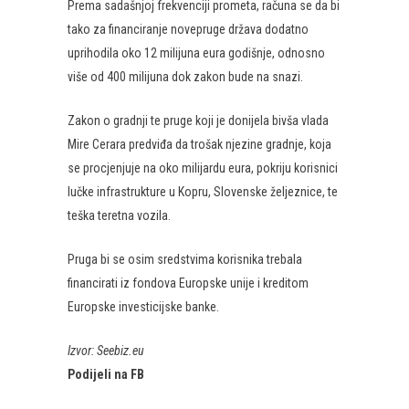
Prema sadašnjoj frekvenciji prometa, računa se da bi
tako za financiranje novepruge država dodatno
uprihodila oko 12 milijuna eura godišnje, odnosno
više od 400 milijuna dok zakon bude na snazi.
Zakon o gradnji te pruge koji je donijela bivša vlada
Mire Cerara predviđa da trošak njezine gradnje, koja
se procjenjuje na oko milijardu eura, pokriju korisnici
lučke infrastrukture u Kopru, Slovenske željeznice, te
teška teretna vozila.
Pruga bi se osim sredstvima korisnika trebala
financirati iz fondova Europske unije i kreditom
Europske investicijske banke.
Izvor: Seebiz.eu
Podijeli na FB