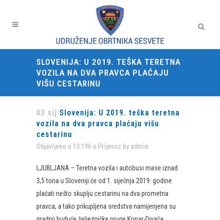
SLOVENIJA: U 2019. TEŠKA TERETNA
VOZILA NA DVA PRAVCA PLAĆAJU
VIŠU CESTARINU
03 sij
Slovenija: U 2019. teška teretna
vozila na dva pravca plaćaju višu
cestarinu
Objavljeno u 10:19h
u
Prijevoz
by
admin
LJUBLJANA – Teretna vozila i autobusi mase iznad
3,5 tona u Sloveniji će od 1. siječnja 2019. godine
plaćati nešto skuplju cestarinu na dva prometna
pravca, a tako prikupljena sredstva namijenjena su
gradnji buduće željezničke pruge Kopar-Divača,