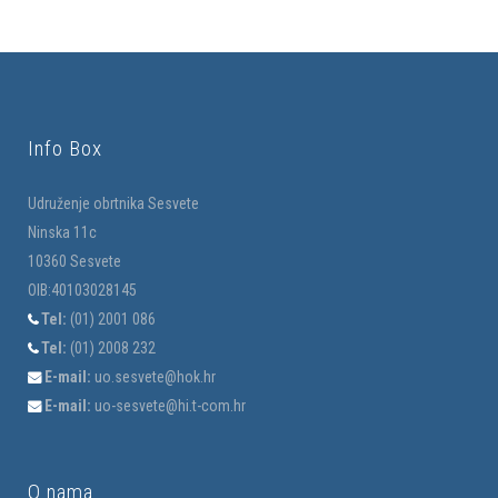
Info Box
Udruženje obrtnika Sesvete
Ninska 11c
10360 Sesvete
OIB:40103028145
Tel:
(01) 2001 086
Tel:
(01) 2008 232
E-mail:
uo.sesvete@hok.hr
E-mail:
uo-sesvete@hi.t-com.hr
O nama