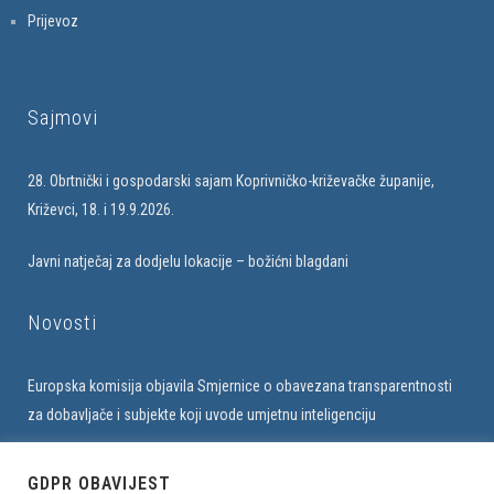
Prijevoz
Sajmovi
28. Obrtnički i gospodarski sajam Koprivničko-križevačke županije,
Križevci, 18. i 19.9.2026.
Javni natječaj za dodjelu lokacije – božićni blagdani
Novosti
Europska komisija objavila Smjernice o obavezana transparentnosti
za dobavljače i subjekte koji uvode umjetnu inteligenciju
Upis u bazu obrtnika na web stranici Udruženja
GDPR OBAVIJEST