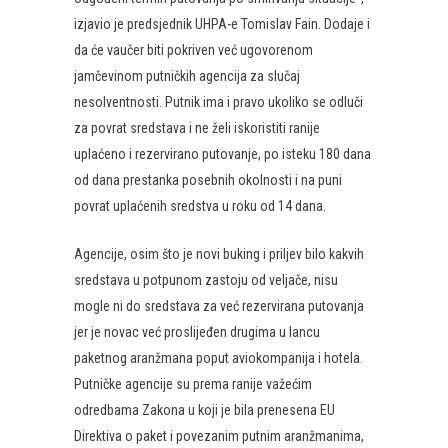
izjavio je predsjednik UHPA-e Tomislav Fain. Dodaje i
da će vaučer biti pokriven već ugovorenom
jamčevinom putničkih agencija za slučaj
nesolventnosti. Putnik ima i pravo ukoliko se odluči
za povrat sredstava i ne želi iskoristiti ranije
uplaćeno i rezervirano putovanje, po isteku 180 dana
od dana prestanka posebnih okolnosti i na puni
povrat uplaćenih sredstva u roku od 14 dana.
Agencije, osim što je novi buking i priljev bilo kakvih
sredstava u potpunom zastoju od veljače, nisu
mogle ni do sredstava za već rezervirana putovanja
jer je novac već proslijeđen drugima u lancu
paketnog aranžmana poput aviokompanija i hotela.
Putničke agencije su prema ranije važećim
odredbama Zakona u koji je bila prenesena EU
Direktiva o paket i povezanim putnim aranžmanima,