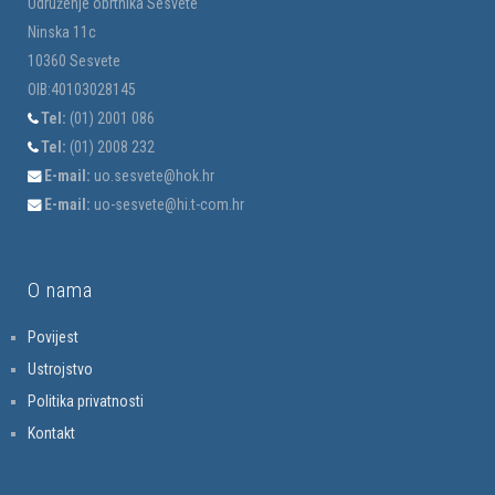
Udruženje obrtnika Sesvete
Ninska 11c
10360 Sesvete
OIB:40103028145
Tel:
(01) 2001 086
Tel:
(01) 2008 232
E-mail:
uo.sesvete@hok.hr
E-mail:
uo-sesvete@hi.t-com.hr
O nama
Povijest
Ustrojstvo
Politika privatnosti
Kontakt