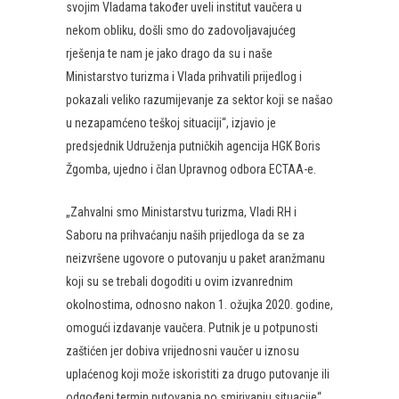
svojim Vladama također uveli institut vaučera u
nekom obliku, došli smo do zadovoljavajućeg
rješenja te nam je jako drago da su i naše
Ministarstvo turizma i Vlada prihvatili prijedlog i
pokazali veliko razumijevanje za sektor koji se našao
u nezapamćeno teškoj situaciji“, izjavio je
predsjednik Udruženja putničkih agencija HGK Boris
Žgomba, ujedno i član Upravnog odbora ECTAA-e.
„Zahvalni smo Ministarstvu turizma, Vladi RH i
Saboru na prihvaćanju naših prijedloga da se za
neizvršene ugovore o putovanju u paket aranžmanu
koji su se trebali dogoditi u ovim izvanrednim
okolnostima, odnosno nakon 1. ožujka 2020. godine,
omogući izdavanje vaučera. Putnik je u potpunosti
zaštićen jer dobiva vrijednosni vaučer u iznosu
uplaćenog koji može iskoristiti za drugo putovanje ili
odgođeni termin putovanja po smirivanju situacije“,