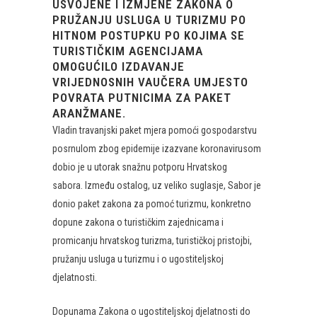
USVOJENE I IZMJENE ZAKONA O
PRUŽANJU USLUGA U TURIZMU PO
HITNOM POSTUPKU PO KOJIMA SE
TURISTIČKIM AGENCIJAMA
OMOGUĆILO IZDAVANJE
VRIJEDNOSNIH VAUČERA UMJESTO
POVRATA PUTNICIMA ZA PAKET
ARANŽMANE.
Vladin travanjski paket mjera pomoći gospodarstvu
posrnulom zbog epidemije izazvane koronavirusom
dobio je u utorak snažnu potporu Hrvatskog
sabora. Između ostalog, uz veliko suglasje, Sabor je
donio paket zakona za pomoć turizmu, konkretno
dopune zakona o turističkim zajednicama i
promicanju hrvatskog turizma, turističkoj pristojbi,
pružanju usluga u turizmu i o ugostiteljskoj
djelatnosti.
Dopunama Zakona o ugostiteljskoj djelatnosti do