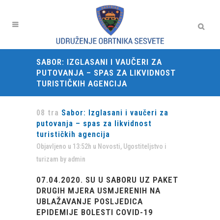
SABOR: IZGLASANI I VAUČERI ZA
PUTOVANJA – SPAS ZA LIKVIDNOST
TURISTIČKIH AGENCIJA
08 tra
Sabor: Izglasani i vaučeri za
putovanja – spas za likvidnost
turističkih agencija
Objavljeno u 13:52h
u
Novosti
,
Ugostiteljstvo i
turizam
by
admin
07.04.2020. SU U SABORU UZ PAKET
DRUGIH MJERA USMJERENIH NA
UBLAŽAVANJE POSLJEDICA
EPIDEMIJE BOLESTI COVID-19