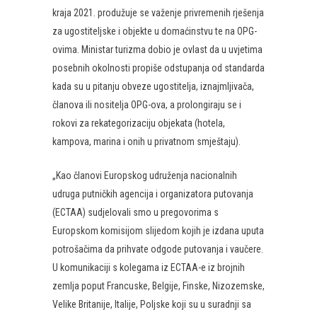
kraja 2021. produžuje se važenje privremenih rješenja
za ugostiteljske i objekte u domaćinstvu te na OPG-
ovima. Ministar turizma dobio je ovlast da u uvjetima
posebnih okolnosti propiše odstupanja od standarda
kada su u pitanju obveze ugostitelja, iznajmljivača,
članova ili nositelja OPG-ova, a prolongiraju se i
rokovi za rekategorizaciju objekata (hotela,
kampova, marina i onih u privatnom smještaju).
„Kao članovi Europskog udruženja nacionalnih
udruga putničkih agencija i organizatora putovanja
(ECTAA) sudjelovali smo u pregovorima s
Europskom komisijom slijedom kojih je izdana uputa
potrošačima da prihvate odgode putovanja i vaučere.
U komunikaciji s kolegama iz ECTAA-e iz brojnih
zemlja poput Francuske, Belgije, Finske, Nizozemske,
Velike Britanije, Italije, Poljske koji su u suradnji sa