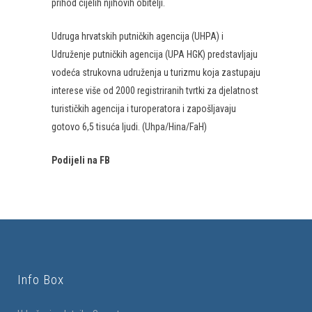
prihod cijelih njihovih obitelji.
Udruga hrvatskih putničkih agencija (UHPA) i
Udruženje putničkih agencija (UPA HGK) predstavljaju
vodeća strukovna udruženja u turizmu koja zastupaju
interese više od 2000 registriranih tvrtki za djelatnost
turističkih agencija i turoperatora i zapošljavaju
gotovo 6,5 tisuća ljudi. (Uhpa/Hina/FaH)
Podijeli na FB
Info Box