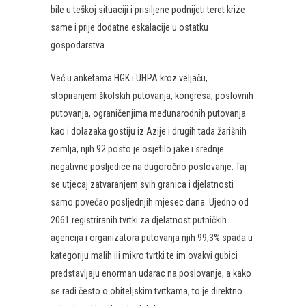
bile u teškoj situaciji i prisiljene podnijeti teret krize
same i prije dodatne eskalacije u ostatku
gospodarstva.
Već u anketama HGK i UHPA kroz veljaču,
stopiranjem školskih putovanja, kongresa, poslovnih
putovanja, ograničenjima međunarodnih putovanja
kao i dolazaka gostiju iz Azije i drugih tada žarišnih
zemlja, njih 92 posto je osjetilo jake i srednje
negativne posljedice na dugoročno poslovanje. Taj
se utjecaj zatvaranjem svih granica i djelatnosti
samo povećao posljednjih mjesec dana. Ujedno od
2061 registriranih tvrtki za djelatnost putničkih
agencija i organizatora putovanja njih 99,3% spada u
kategoriju malih ili mikro tvrtki te im ovakvi gubici
predstavljaju enorman udarac na poslovanje, a kako
se radi često o obiteljskim tvrtkama, to je direktno