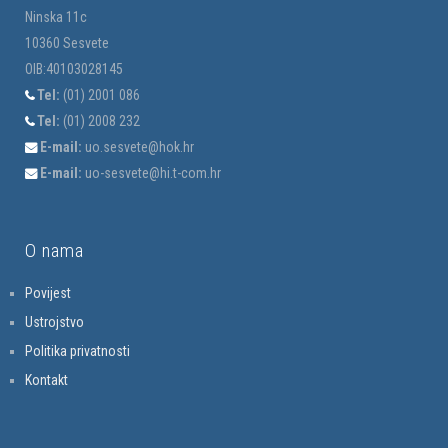
Ninska 11c
10360 Sesvete
OIB:40103028145
Tel:
(01) 2001 086
Tel:
(01) 2008 232
E-mail:
uo.sesvete@hok.hr
E-mail:
uo-sesvete@hi.t-com.hr
O nama
Povijest
Ustrojstvo
Politika privatnosti
Kontakt