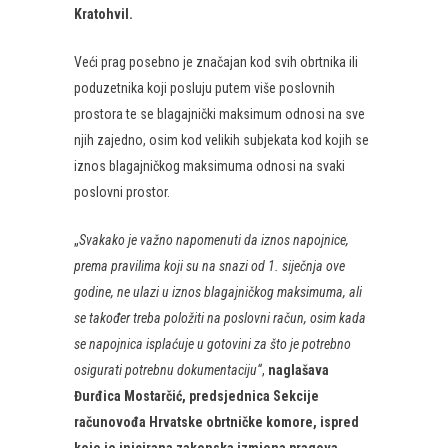
Kratohvil.
Veći prag posebno je značajan kod svih obrtnika ili
poduzetnika koji posluju putem više poslovnih
prostora te se blagajnički maksimum odnosi na sve
njih zajedno, osim kod velikih subjekata kod kojih se
iznos blagajničkog maksimuma odnosi na svaki
poslovni prostor.
„
Svakako je važno napomenuti da iznos napojnice,
prema pravilima koji su na snazi od 1. siječnja ove
godine, ne ulazi u iznos blagajničkog maksimuma, ali
se također treba položiti na poslovni račun, osim kada
se napojnica isplaćuje u gotovini za što je potrebno
osigurati potrebnu dokumentaciju“
,
naglašava
Đurđica Mostarčić, predsjednica Sekcije
računovođa Hrvatske obrtničke komore, ispred