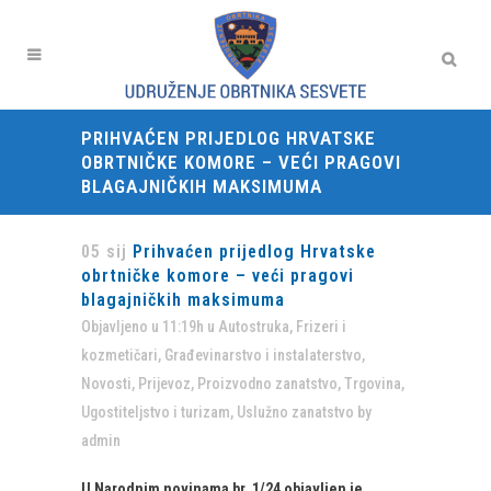
PRIHVAĆEN PRIJEDLOG HRVATSKE
OBRTNIČKE KOMORE – VEĆI PRAGOVI
BLAGAJNIČKIH MAKSIMUMA
05 sij
Prihvaćen prijedlog Hrvatske
obrtničke komore – veći pragovi
blagajničkih maksimuma
Objavljeno u 11:19h
u
Autostruka
,
Frizeri i
kozmetičari
,
Građevinarstvo i instalaterstvo
,
Novosti
,
Prijevoz
,
Proizvodno zanatstvo
,
Trgovina
,
Ugostiteljstvo i turizam
,
Uslužno zanatstvo
by
admin
U Narodnim novinama br. 1/24 objavljen je