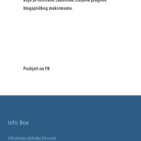
koje je inicirana zakonska izmjena pragova
blagajničkog maksimuma.
Podijeli na FB
Info Box
Udruženje obrtnika Sesvete