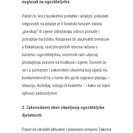
naglasak na ugostiteljstvo
Panel će, kroz konkretne podatke i analize, pokušati
odgovoriti na pitanje je li hrvatski turizam zaista
„preskup“ ili cijene odražavaju odnos ponude i
potražnje na tržištu. Rasprava će obuhvatiti trendove
u fiskalizaciji, rast prosječnih iznosa računa u
turizmu i ugostiteljstvu, sezonski rad i utjecaj
produljenja sezone na troškove i cijene. Govorit će
se i o poreznim i zakonskim okvirima koji utječu na
konkurentnost te o tome što gosti zapravo plaćaju –
lokaciju, doživljaj, uslugu ili kvalitetu – i kako se mjeri
njihovo zadovoljstvo.
2. Zakonodavni okvir obavljanja ugostiteljske
djelatnosti
Panel će obraditi aktualne i planirane izmjene Zakona