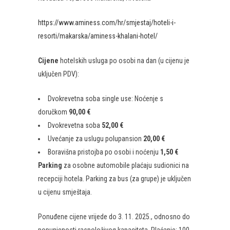
https://www.aminess.com/hr/smjestaj/hoteli-i-
resorti/makarska/aminess-khalani-hotel/
Cijene
hotelskih usluga po osobi na dan (u cijenu je
uključen PDV):
Dvokrevetna soba single use: Noćenje s
doručkom
90,00 €
Dvokrevetna soba
52,00 €
Uvećanje za uslugu polupansion
20,00 €
Boravišna pristojba po osobi i noćenju
1,50 €
Parking
za osobne automobile plaćaju sudionici na
recepciji hotela. Parking za bus (za grupe) je uključen
u cijenu smještaja.
Ponuđene cijene vrijede do 3. 11. 2025., odnosno do