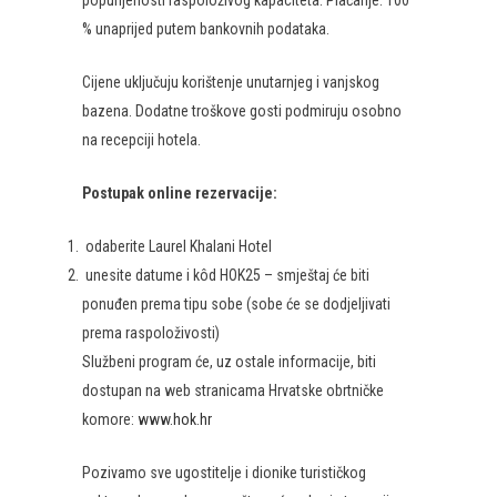
popunjenosti raspoloživog kapaciteta. Plaćanje: 100
% unaprijed putem bankovnih podataka.
Cijene uključuju korištenje unutarnjeg i vanjskog
bazena. Dodatne troškove gosti podmiruju osobno
na recepciji hotela.
Postupak online rezervacije:
odaberite Laurel Khalani Hotel
unesite datume i kôd HOK25 – smještaj će biti
ponuđen prema tipu sobe (sobe će se dodjeljivati
prema raspoloživosti)
Službeni program će, uz ostale informacije, biti
dostupan na web stranicama Hrvatske obrtničke
komore:
www.hok.hr
Pozivamo sve ugostitelje i dionike turističkog