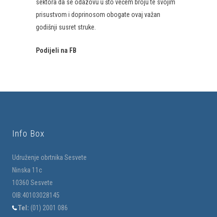
sektora da se odazovu u što većem broju te svojim
prisustvom i doprinosom obogate ovaj važan
godišnji susret struke.
Podijeli na FB
Info Box
Udruženje obrtnika Sesvete
Ninska 11c
10360 Sesvete
OIB:40103028145
Tel:
(01) 2001 086