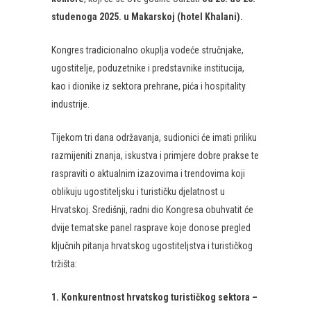
studenoga 2025. u Makarskoj (hotel Khalani).
Kongres tradicionalno okuplja vodeće stručnjake,
ugostitelje, poduzetnike i predstavnike institucija,
kao i dionike iz sektora prehrane, pića i hospitality
industrije.
Tijekom tri dana održavanja, sudionici će imati priliku
razmijeniti znanja, iskustva i primjere dobre prakse te
raspraviti o aktualnim izazovima i trendovima koji
oblikuju ugostiteljsku i turističku djelatnost u
Hrvatskoj. Središnji, radni dio Kongresa obuhvatit će
dvije tematske panel rasprave koje donose pregled
ključnih pitanja hrvatskog ugostiteljstva i turističkog
tržišta:
1. Konkurentnost hrvatskog turističkog sektora –