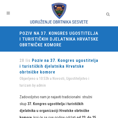
POZIV NA 37. KONGRES UGOSTITELJA
I TURISTIČKIH DJELATNIKA HRVATSKE
OBRTNIČKE KOMORE
28 lis
Poziv na 37. Kongres ugostitelja
i turističkih djelatnika Hrvatske
obrtničke komore
Objavljeno u 10:53h
u
Novosti
,
Ugostiteljstvo i
turizam
by
admin
Zadovoljstvo nam je najaviti tradicionalni stručni
skup
37. Kongres ugostitelja i turističkih
djelatnika u organizaciji Hrvatske obrtničke
komore
, koji će se ove godine održati
od 23. do 25.